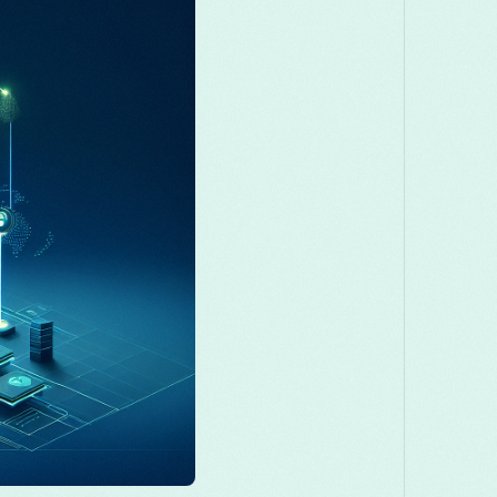
Македонски
Melayu
മലയാളം
मराठी
Română
Русский
Српски
සිංහල
ెలుగు
ไทย
Türk