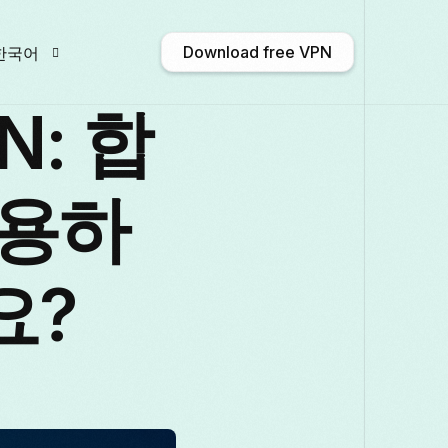
Download free VPN
한국어
: 합
nglish
Afrikaans
Shqip
አማርኛ
사용하
Български
ဗမာစာ
Català
中文 (
요?
rançais
Galego
ქართული
Deutsch
taliano
日本語
ಕನ್ನಡ
Қазақ тілі