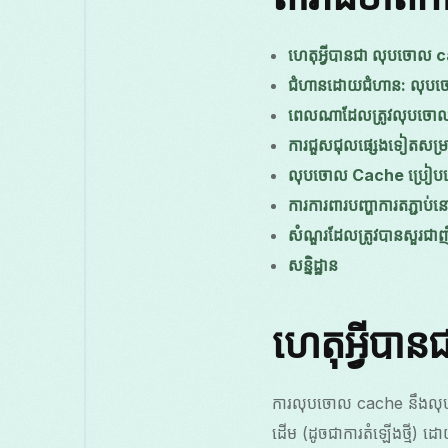
ហេតុអ្វីបានជា លុបចោល c
ជំហានដោយជំហាន: លុបច
ពេលណាដែលត្រូវលុបចោលទ
ការជួសជុលផ្សេងទៀតសម្រាប់
លុបចោល Cache ប្រៀបធ
ការការពារបញ្ហាការតភ្ជា
សំណួរដែលត្រូវបានសួរជា
សន្និដ្ឋាន
ហេតុអ្វីបា
ការលុបចោល cache នឹងលុបឯ
ដើម (ដូចជាការតំឡើងថ្មី)