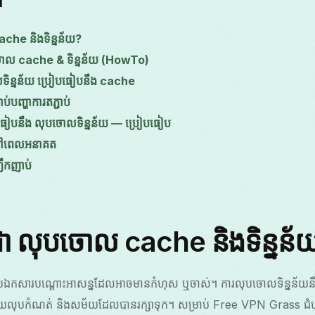
ache និងទិន្នន័យ?
ោល cache & ទិន្នន័យ (HowTo)
ិន្នន័យ ប្រៀបធៀបនឹង cache
បញ្ហាការតភ្ជាប់
ៀបនឹង លុបចោលទិន្នន័យ — ប្រៀបធៀប
ប់នៅពេលអនាគត
ញឹកញាប់
នជា លុបចោល cache និងទិន្នន័
កសារបណ្តោះអាសន្នដែលអាចមានកំហុស ឬចាស់។ ការលុបចោលទិន្នន័យនឹងក
 ដោយលុបកំណត់ និងសម័យដែលបានរក្សាទុក។ សម្រាប់ Free VPN Grass 