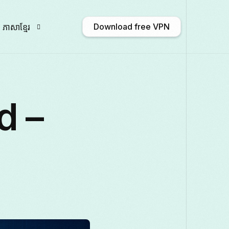
Download free VPN
ភាសាខ្មែរ
N
English
Afrikaans
Shqip
አማርኛ
d –
Български
ဗမာစာ
Català
中文 
Français
Galego
ქართული
Deutsc
Italiano
日本語
ಕನ್ನಡ
Қазақ тілі