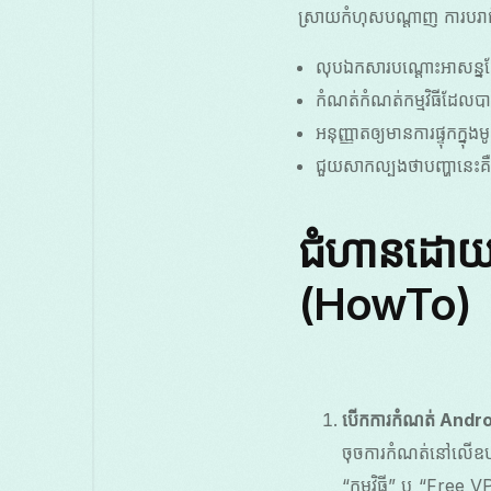
ស្រាយកំហុសបណ្តាញ ការបរា
លុបឯកសារបណ្តោះអាសន្នដ
កំណត់កំណត់កម្មវិធីដែល
អនុញ្ញាតឲ្យមានការផ្ទុកក្នុងម
ជួយសាកល្បងថាបញ្ហានេះគឺ
ជំហានដោយជ
(HowTo)
បើកការកំណត់ Andro
ចុចការកំណត់នៅលើឧបករ
“កម្មវិធី” ឬ “Free