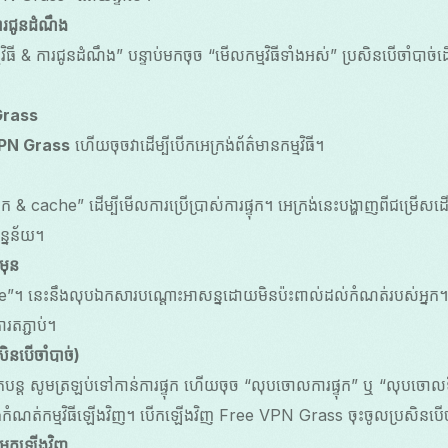
ការជូនដំណឹង
្មវិធី & ការជូនដំណឹង” បន្ទាប់មកចុច “មើលកម្មវិធីទាំងអស់” ប្រសិនបើចាំបាច់ដើ
Grass
PN Grass
ហើយចុចវាដើម្បីបើកអេក្រង់ព័ត៌មានកម្មវិធី។
ផ្ទុក & cache” ដើម្បីមើលការប្រើប្រាស់ការផ្ទុក។ អេក្រង់នេះបង្ហាញពីជម្រ
ន្នន័យ។
មុន
”។ នេះនឹងលុបឯកសារបណ្តោះអាសន្នដោយមិនប៉ះពាល់ដល់កំណត់របស់អ្ន
តភ្ជាប់។
ិនបើចាំបាច់)
ែបន្ត សូមត្រឡប់ទៅកាន់ការផ្ទុក ហើយចុច “លុបចោលការផ្ទុក” ឬ “លុបចោលទិន
កំណត់កម្មវិធីឡើងវិញ។ បើកឡើងវិញ Free VPN Grass ចុះចូលប្រសិនបើច
អ្នកឡើងវិញ