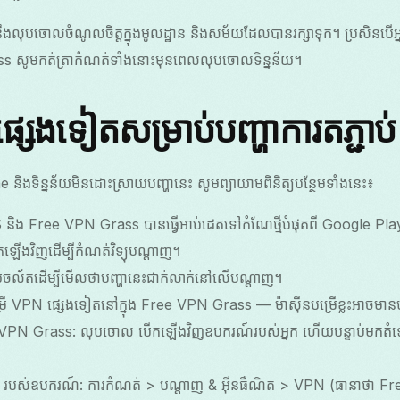
ងលុបចោលចំណូលចិត្តក្នុងមូលដ្ឋាន និងសម័យដែលបានរក្សាទុក។ ប្រសិនបើអ្ន
ass សូមកត់ត្រាកំណត់ទាំងនោះមុនពេលលុបចោលទិន្នន័យ។
សេងទៀតសម្រាប់បញ្ហាការតភ្ជាប់
ិងទិន្នន័យមិនដោះស្រាយបញ្ហានេះ សូមព្យាយាមពិនិត្យបន្ថែមទាំងនេះ៖
និង Free VPN Grass បានធ្វើអាប់ដេតទៅកំណែថ្មីបំផុតពី Google Pla
ើកឡើងវិញដើម្បីកំណត់វិទ្យុបណ្តាញ។
្នន័យចល័តដើម្បីមើលថាបញ្ហានេះជាក់លាក់នៅលើបណ្តាញ។
្រើ VPN ផ្សេងទៀតនៅក្នុង Free VPN Grass — ម៉ាស៊ីនបម្រើខ្លះអាចមាន
VPN Grass: លុបចោល បើកឡើងវិញឧបករណ៍របស់អ្នក ហើយបន្ទាប់មកតំ
 VPN របស់ឧបករណ៍: ការកំណត់ > បណ្តាញ & អ៊ីនធឺណិត > VPN (ធានាថា Fr