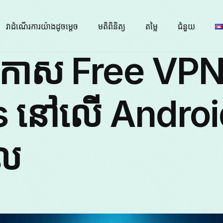
វាដំណើរការយ៉ាងដូចម្តេច
មតិពិនិត្យ
តម្លៃ
ជំនួយ
តកាស Free VP
s នៅលើ Androi
ុល