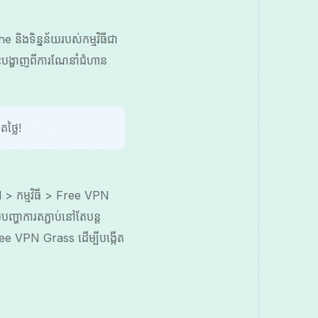
ងទិន្នន័យរបស់កម្មវិធីជា
េះបង្ហាញពីការណែនាំជំហាន
ថ្លៃ!
 > កម្មវិធី > Free VPN
្ហាការតភ្ជាប់នៅតែបន្ត
ee VPN Grass ដើម្បីបង្កើត