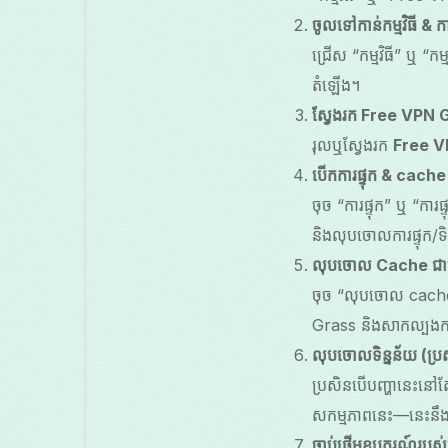
ចូលទៅកាន់កម្មវិធី & 
ជ្រើស “កម្មវិធី” ឬ “កម
តំឡើង។
ស្វែងរក Free VPN 
រុលឬស្វែងរក
Free V
បើកការផ្ទុក & cache
ចុច “ការផ្ទុក” ឬ “ការ
និងលុបចោលការផ្ទុក/ទិ
លុបចោល Cache ជា
ចុច “លុបចោល cache
Grass និងសាកល្បងការ
លុបចោលទិន្នន័យ (ប្រស
ប្រសិនបើបញ្ហានេះនៅត
សកម្មភាពនេះ—នេះនឹង
ចាប់ផ្តើមឧបករណ៍របស់