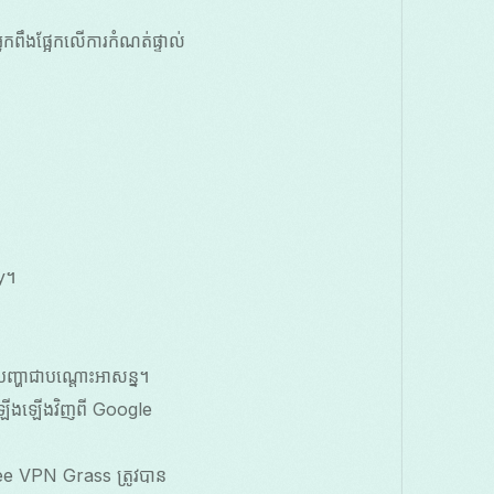
កពឹងផ្អែកលើការកំណត់ផ្ទាល់
y។
បញ្ហាជាបណ្តោះអាសន្ន។
ឡើងឡើងវិញពី Google
ee VPN Grass ត្រូវបាន