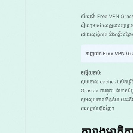
បើករណី Free VPN Grass ន
រឿយៗអាចកែសម្រួលបញ្ហាទូទៅដ
ដោយសុវត្ថិភាព និងគន្លឹះបន
ទាញយក Free VPN Gr
ចម្លើយឆាប់:
លុបចោល cache របស់កម្មវិធ
Grass > ការផ្ទុក។ ជំហានដំ
សូមលុបចោលទិន្នន័យ (នេះនឹ
ការតភ្ជាប់ឡើងវិញ។
តារាងមាតិក