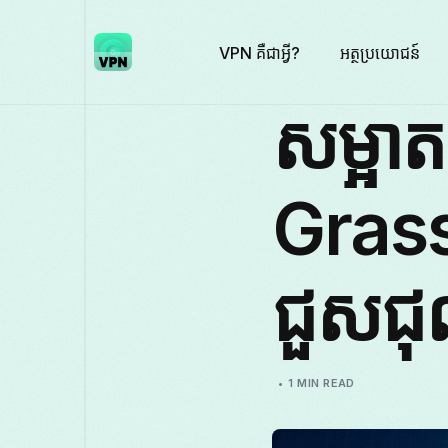
VPN គឺជាអ្វី?
អត្ថប្រយោជន៍
សម្អា
Gras
ជួសជ
1 MIN READ