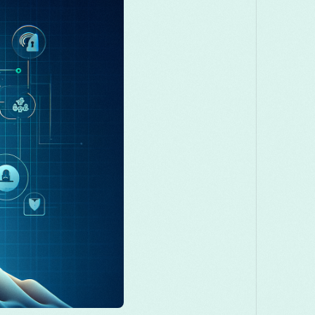
Македонски
Melayu
മലയാളം
मराठ
Română
Русский
Српски
සිංහල
తెలుగు
ไทย
Tü