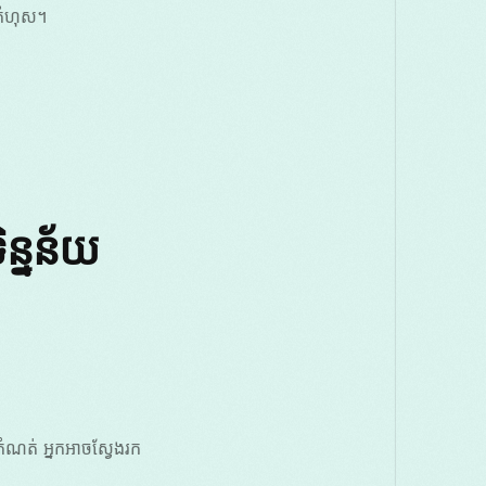
កំហុស។
្នន័យ
ំណត់ អ្នកអាចស្វែងរក