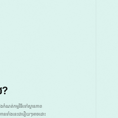
យ?
ំណត់កម្មវិធីទៅស្ថានភាព
ជំហានទាំងនេះជារឿយៗអាចដោះ