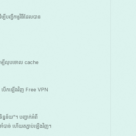
ម្បីបញ្ជីកម្មវិធីដែលបាន
ើសដើម្បីលុបចោល cache
ក។ បើកឡើងវិញ Free VPN
្នន័យ”។ បញ្ជាក់អំពី
ាំបាច់ ហើយតភ្ជាប់ឡើងវិញ។