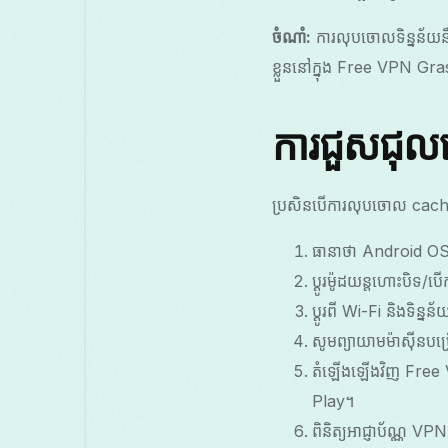
ចំណាំ:
ការលុបចោលទិន្នន័យនឹ
ខ្លួននៅក្នុង Free VPN Gr
ការជួសជុលផ្
ប្រសិនបើការលុបចោល cache ន
ធានាថា Android OS 
ប្ដូរម៉ូដយន្តហោះបិទ/ប
ប្ដូរពី Wi-Fi និងទិន
សូមព្យាយាមម៉ាស៊ីនបម
តំឡើងឡើងវិញ Free 
Play។
ពិនិត្យអាជ្ញាប័ណ្ណ