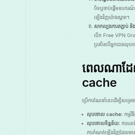
បិទឬចាប់ផ្តើមឧបករណ៍
ឡើងវិញយ៉ាងស្អាត។
សាកល្បងការតភ្ជាប់ និង
បើក Free VPN Grass 
ប្រសិនបើអ្នកបានលុបចោល
ពេលណាដែលត
cache
ប្រើការណែនាំនេះដើម្បីសម្រេចច
លុបចោល cache:
កម្មវិ
លុបចោលទិន្នន័យ:
ការបរាជ
ការកំណត់ឡើងវិញដែលមានក