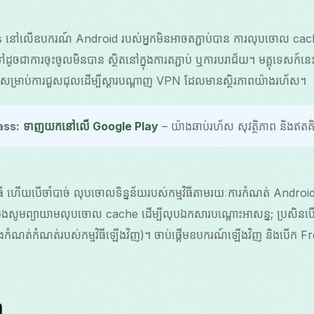
ៅលើឧបករណ៍ Android របស់អ្នកមិនអាចតភ្ជាប់បាន ការលុបចោល cache និ
ូចជាការចុះចូលមិនបាន ស្ថិតនៅក្នុងការតភ្ជាប់ ឬការបរាជ័យ។ មគ្គុទេសក៍ន
្ថែមសម្រាប់ការជួសជុលដើម្បីស្ដារបណ្តាញ VPN ដែលមានស្ថិរភាពយ៉ាងរហ័ស។
ass:
ទាញយកនៅលើ Google Play
– យ៉ាងឆាប់រហ័ស សុវត្ថិភាព និងឥតគិត
ី ហើយបើចាំបាច់ លុបចោលទិន្នន័យរបស់កម្មវិធីតាមរយៈការកំណត់ Android
បូងសូមព្យាយាមលុបចោល cache ដើម្បីលុបឯកសារបណ្តោះអាសន្ន; ប្រសិនបើបញ
ងកំណត់កំណត់របស់កម្មវិធីឡើងវិញ)។ ចាប់ផ្តើមឧបករណ៍ឡើងវិញ និងបើក Fr
ា