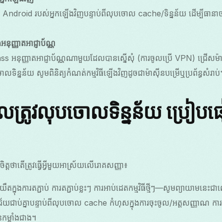
 Android របស់អ្នកឡើងវិញបន្ទាប់ពីលុបចោល cache/ទិន្នន័យ ដើម្បីធានាថា
អនុញ្ញាតអាជ្ញាប័ណ្ណ
អនុញ្ញាតអាជ្ញាប័ណ្ណណាមួយដែលបានស្នើសុំ (ការចូលប្រើ VPN) ជ្រើសម៉ាស
ទិន្នន័យ សូមពិនិត្យកំណត់កម្មវិធីឡើងវិញដូចជាម៉ាស៊ីនបម្រើឬប្រព័ន្ធសំរាប់
្រូវលុបចោលទិន្នន័យ ប្រៀបធ
ិត្តថាតើត្រូវធ្វើអ្វីមួយអាស្រ័យលើរោគសញ្ញា៖
ធីយឺតក្នុងការតភ្ជាប់ ការតភ្ជាប់ខ្លះៗ ការអាប់ដេតកម្មវិធីថ្មីៗ—សូមព្យាយាមនេះជ
័យជាប់គ្នាបន្ទាប់ពីលុបចោល cache កំហុសក្នុងការចុះចូល/អត្តសញ្ញាណ ការ
ម្លាំងជាង។