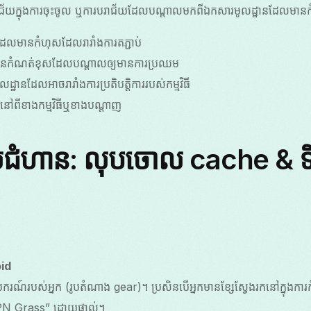
ជ័យក្នុងការចុះចូល ឬការបរាជ័យដែលបណ្តាលមកពីឯកសារមូលដ្ឋានដែលមាន
ែលមានកំហុសដែលរារាំងការតភ្ជាប់
បានកំណត់ខុសដែលបណ្តាលឲ្យមានការប្រឈម
ូលដ្ឋានដែលអាចរារាំងការប្រតិបត្តិការ​របស់កម្មវិធី
នៅពីខាងកម្មវិធីឬខាងបណ្តាញ
ំហាន: លុបចោល cache & ទិន
id
ណ៍របស់អ្នក (រូបតំណាង gear)។ ប្រសិនបើអ្នកមានខ្សែស្វែងរកនៅក្នុងការក
 VPN Grass” ដោយផ្ទាល់។