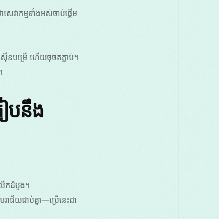
សេវាកម្មទាំងអស់ចាប់ផ្តើម
៊ីនបម្រើ ហើយចុចតភ្ជាប់។
។
ៀបនឹង
ាលើកដំបូង។
បរាជ័យជាប់គ្នា—ប្រើនេះជា