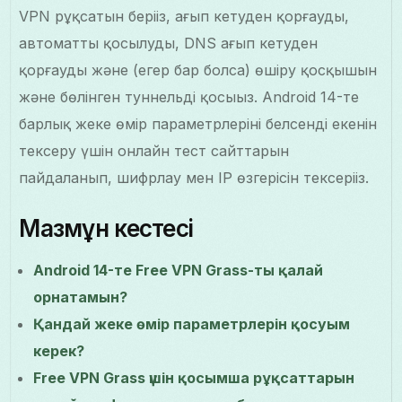
VPN рұқсатын беріңіз, ағып кетуден қорғауды,
автоматты қосылуды, DNS ағып кетуден
қорғауды және (егер бар болса) өшіру қосқышын
және бөлінген туннельді қосыңыз. Android 14-те
барлық жеке өмір параметрлерінің белсенді екенін
тексеру үшін онлайн тест сайттарын
пайдаланып, шифрлау мен IP өзгерісін тексеріңіз.
Мазмұн кестесі
Android 14-те Free VPN Grass-ты қалай
орнатамын?
Қандай жеке өмір параметрлерін қосуым
керек?
Free VPN Grass үшін қосымша рұқсаттарын