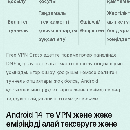
қосылу
қосулы
қамтамас
Таңдамалы
Жергілікт
Бөлінген
(тек қажетті
Өшірулі/
ағып кету
туннель
қосымшаларды
Өшірілген
болдырм
рұқсат ету)
жеңілдет
Free VPN Grass әдетте параметрлер панелінде
DNS қорғау және автоматты қосылу опцияларын
ұсынады. Егер өшіру қосқышы немесе бөлінген
туннель опциялары жоқ болса, Android
қосымшасының рұқсаттарын және сенімді сервер
таңдауын пайдаланып, өтемақы жасаңыз.
Android 14-те VPN және жеке
өміріңізді қалай тексеруге және