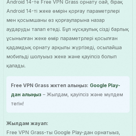
Android 14-те Free VPN Grass орнату оңай, бірақ
Android 14-тің жеке өмірін қорғау параметрлері
мен қосымшаның өз қорғауларына назар
аударуды талап етеді. Бұл нұсқаулық сізді барлық
ұсынылған жеке өмір параметрлері қосылған
қадамдық орнату арқылы жүргізеді, осылайша
мобильді шолуыңыз жеке және қауіпсіз болып
қалады.
Free VPN Grass жүктеп алыңыз:
Google Play-
дан алыңыз
– Жылдам, қауіпсіз және мүлдем
тегін!
Жылдам жауап:
Free VPN Grass-ты Google Play-дан орнатыңыз,