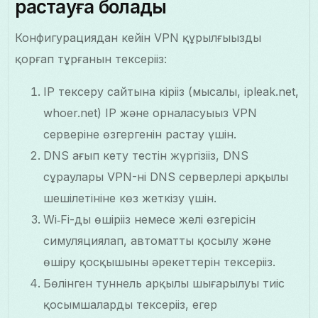
растауға болады
Конфигурациядан кейін VPN құрылғыңызды
қорғап тұрғанын тексеріңіз:
IP тексеру сайтына кіріңіз (мысалы, ipleak.net,
whoer.net) IP және орналасуыңыз VPN
серверіне өзгергенін растау үшін.
DNS ағып кету тестін жүргізіңіз, DNS
сұраулары VPN-нің DNS серверлері арқылы
шешілетініне көз жеткізу үшін.
Wi‑Fi-ды өшіріңіз немесе желі өзгерісін
симуляциялап, автоматты қосылу және
өшіру қосқышының әрекеттерін тексеріңіз.
Бөлінген туннель арқылы шығарылуы тиіс
қосымшаларды тексеріңіз, егер