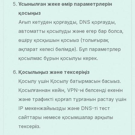
Ұсынылған жеке өмір параметрлерін
қосыңыз
Ағып кетуден қорғауды, DNS қорғауды,
автоматты қосылуды және егер бар болса,
өшіру қосқышын қосыңыз (толығырақ
ақпарат келесі бөлімде). Бұл параметрлер
қосылмас бұрын қосылуы керек.
Қосылыңыз және тексеріңіз
Қосылу үшін Қосылу батырмасын басыңыз.
Қосылғаннан кейін, VPN-нің белсенді екенін
және трафикті қорғап тұрғанын растау үшін
IP мекенжайыңызды және DNS-ті тест
сайттары немесе қосымшалар арқылы
тексеріңіз.