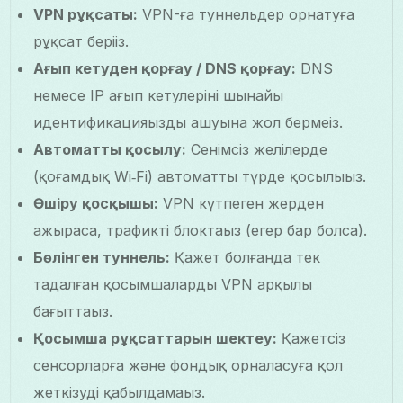
VPN рұқсаты:
VPN-ға туннельдер орнатуға
рұқсат беріңіз.
Ағып кетуден қорғау / DNS қорғау:
DNS
немесе IP ағып кетулерінің шынайы
идентификацияңызды ашуына жол бермеңіз.
Автоматты қосылу:
Сенімсіз желілерде
(қоғамдық Wi‑Fi) автоматты түрде қосылыңыз.
Өшіру қосқышы:
VPN күтпеген жерден
ажыраса, трафикті блоктаңыз (егер бар болса).
Бөлінген туннель:
Қажет болғанда тек
таңдалған қосымшаларды VPN арқылы
бағыттаңыз.
Қосымша рұқсаттарын шектеу:
Қажетсіз
сенсорларға және фондық орналасуға қол
жеткізуді қабылдамаңыз.