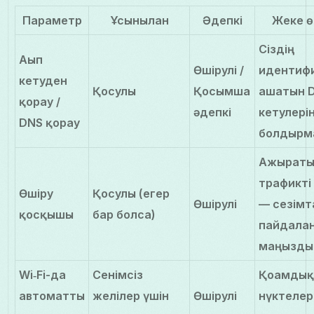
Параметр
Ұсынылған
Әдепкі
Жеке ө
Сіздің
Ағып
Өшірулі /
идентиф
кетуден
Қосулы
Қосымша
ашатын D
қорғау /
әдепкі
кетулері
DNS қорғау
болдырм
Ажыраты
трафикті
Өшіру
Қосулы (егер
Өшірулі
— сезімт
қосқышы
бар болса)
пайдалан
маңызды
Wi‑Fi-да
Сенімсіз
Қоғамдық
автоматты
желілер үшін
Өшірулі
нүктелер