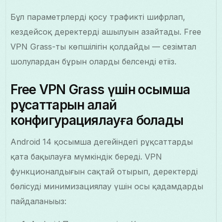
Бұл параметрлерді қосу трафикті шифрлап,
кездейсоқ деректердің ашылуын азайтады. Free
VPN Grass-тың көпшілігін қолдайды — сезімтал
шолулардан бұрын оларды белсенді етіңіз.
Free VPN Grass үшін қосымша
рұқсаттарын қалай
конфигурациялауға болады
Android 14 қосымша деңгейіндегі рұқсаттарды
қатаң бақылауға мүмкіндік береді. VPN
функционалдығын сақтай отырып, деректерді
бөлісуді минимизациялау үшін осы қадамдарды
пайдаланыңыз: