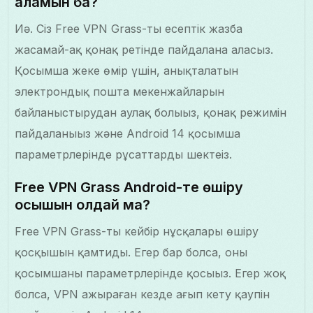
аламын ба?
Иә. Сіз Free VPN Grass-ты есептік жазба
жасамай-ақ қонақ ретінде пайдалана аласыз.
Қосымша жеке өмір үшін, анықталатын
электрондық пошта мекенжайларын
байланыстырудан аулақ болыңыз, қонақ режимін
пайдаланыңыз және Android 14 қосымша
параметрлерінде рұсаттарды шектеңіз.
Free VPN Grass Android-те өшіру
қосқышын қолдай ма?
Free VPN Grass-тың кейбір нұсқалары өшіру
қосқышын қамтиды. Егер бар болса, оны
қосымшаның параметрлерінде қосыңыз. Егер жоқ
болса, VPN ажыраған кезде ағып кету қаупін