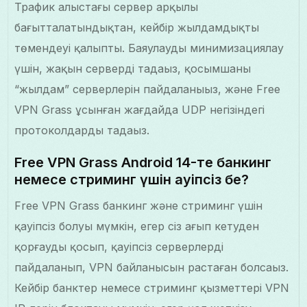
Трафик алыстағы сервер арқылы
бағытталатындықтан, кейбір жылдамдықтың
төмендеуі қалыпты. Баяулауды минимизациялау
үшін, жақын серверді таңдаңыз, қосымшаның
“жылдам” серверлерін пайдаланыңыз, және Free
VPN Grass ұсынған жағдайда UDP негізіндегі
протоколдарды таңдаңыз.
Free VPN Grass Android 14-те банкинг
немесе стриминг үшін қауіпсіз бе?
Free VPN Grass банкинг және стриминг үшін
қауіпсіз болуы мүмкін, егер сіз ағып кетуден
қорғауды қосып, қауіпсіз серверлерді
пайдаланып, VPN байланысын растаған болсаңыз.
Кейбір банктер немесе стриминг қызметтері VPN