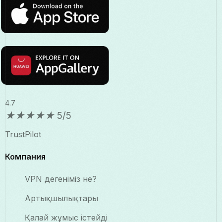
4.7
★
★
★
★
★
5/5
TrustPilot
Компания
VPN дегеніміз не?
Артықшылықтары
Қалай жұмыс істейді