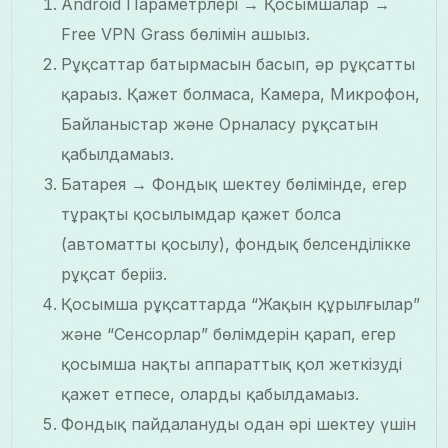
Android Параметрлері → Қосымшалар →
Free VPN Grass бөлімін ашыңыз.
Рұқсаттар батырмасын басып, әр рұқсатты
қараңыз. Қажет болмаса, Камера, Микрофон,
Байланыстар және Орналасу рұқсатын
қабылдамаңыз.
Батарея → Фондық шектеу бөлімінде, егер
тұрақты қосылымдар қажет болса
(автоматты қосылу), фондық белсенділікке
рұқсат беріңіз.
Қосымша рұқсаттарда “Жақын құрылғылар”
және “Сенсорлар” бөлімдерін қарап, егер
қосымша нақты аппараттық қол жеткізуді
қажет етпесе, оларды қабылдамаңыз.
Фондық пайдалануды одан әрі шектеу үшін