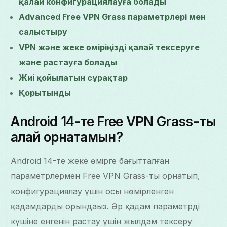
қалай конфигурациялауға болады
Advanced Free VPN Grass параметрлері мен
салыстыру
VPN және жеке өміріңізді қалай тексеруге
және растауға болады
Жиі қойылатын сұрақтар
Қорытынды
Android 14-те Free VPN Grass-ты
қалай орнатамын?
Android 14-те жеке өмірге бағытталған
параметрлермен Free VPN Grass-ты орнатып,
конфигурациялау үшін осы нөмірленген
қадамдарды орындаңыз. Әр қадам параметрдің
күшіне енгенін растау үшін жылдам тексеру