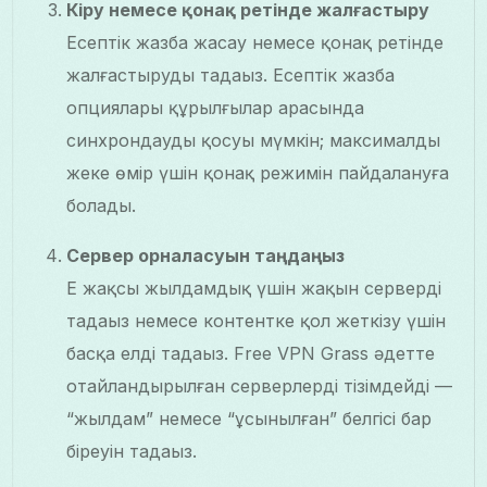
Кіру немесе қонақ ретінде жалғастыру
Есептік жазба жасау немесе қонақ ретінде
жалғастыруды таңдаңыз. Есептік жазба
опциялары құрылғылар арасында
синхрондауды қосуы мүмкін; максималды
жеке өмір үшін қонақ режимін пайдалануға
болады.
Сервер орналасуын таңдаңыз
Ең жақсы жылдамдық үшін жақын серверді
таңдаңыз немесе контентке қол жеткізу үшін
басқа елді таңдаңыз. Free VPN Grass әдетте
оңтайландырылған серверлерді тізімдейді —
“жылдам” немесе “ұсынылған” белгісі бар
біреуін таңдаңыз.