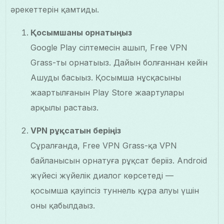
әрекеттерін қамтиды.
Қосымшаны орнатыңыз
Google Play сілтемесін ашып, Free VPN
Grass-ты орнатыңыз. Дайын болғаннан кейін
Ашуды басыңыз. Қосымша нұсқасының
жаңартылғанын Play Store жаңартулары
арқылы растаңыз.
VPN рұқсатын беріңіз
Сұралғанда, Free VPN Grass-қа VPN
байланысын орнатуға рұқсат беріңіз. Android
жүйесі жүйелік диалог көрсетеді —
қосымша қауіпсіз туннель құра алуы үшін
оны қабылдаңыз.