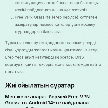
конфигурацияланған болса, олар бастапқы
желіні пайдаланатынына көз жеткізіңіз.
Free VPN Grass-те (егер берілсе) күтпеген
ажыратулар немесе қателер үшін қосылу
журналдарын бақылаңыз.
Тұрақты тексеру сіз қолданған параметрлердің
сізді қорғауды жалғастыруын қамтамасыз етеді.
Егер тест ағып кетулерді көрсетсе, DNS
қорғауды қайта тексеріңіз және қосылымды қайта
орнатыңыз.
Жиі қойылатын сұрақтар
Мен жеке ақпарат бермей Free VPN
Grass-ты Android 14-те пайдалана