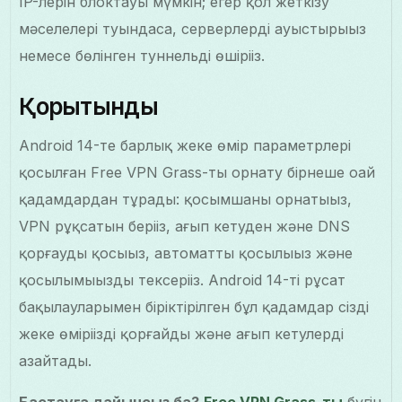
IP-лерін блоктауы мүмкін; егер қол жеткізу
мәселелері туындаса, серверлерді ауыстырыңыз
немесе бөлінген туннельді өшіріңіз.
Қорытынды
Android 14-те барлық жеке өмір параметрлері
қосылған Free VPN Grass-ты орнату бірнеше оңай
қадамдардан тұрады: қосымшаны орнатыңыз,
VPN рұқсатын беріңіз, ағып кетуден және DNS
қорғауды қосыңыз, автоматты қосылыңыз және
қосылымыңызды тексеріңіз. Android 14-тің рұсат
бақылауларымен біріктірілген бұл қадамдар сіздің
жеке өміріңізді қорғайды және ағып кетулерді
азайтады.
Бастауға дайынсыз ба?
Free VPN Grass-ты
бүгін