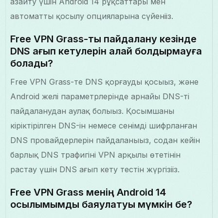
азайту үшін Android 14 рұқсаттары мен
автоматты қосылу опцияларына сүйеніңіз.
Free VPN Grass-ты пайдалану кезінде
DNS ағып кетулерін қалай болдырмауға
болады?
Free VPN Grass-те DNS қорғауды қосыңыз, және
Android желі параметрлерінде арнайы DNS-ті
пайдаланудан аулақ болыңыз. Қосымшаның
кіріктірілген DNS-ін немесе сенімді шифрланған
DNS провайдерлерін пайдаланыңыз, содан кейін
барлық DNS трафигінің VPN арқылы өтетінін
растау үшін DNS ағып кету тестін жүргізіңіз.
Free VPN Grass менің Android 14
қосылымымды баяулатуы мүмкін бе?