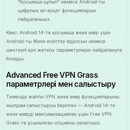
“Қосымша құлып” немесе Android-тың
цифрлық әл-ауқат функцияларын
пайдаланыңыз.
Кеңес: Android 14-те қосымша жеке өмір үшін
Android-тың Жеке есептеу ядросын немесе
шектеулі қол жеткізу параметрлерін пайдалануға
болады.
Advanced Free VPN Grass
параметрлері мен салыстыру
Төменде жалпы VPN жеке өмір функцияларының
жылдам салыстыруы берілген — Android 14-те
жеке өмірді максимизациялау үшін Free VPN
Grass-те ұсынылған опцияны орнатыңыз.