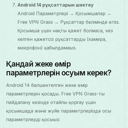
Android 14 рұқсаттарын шектеу
Android Параметрлері → Қосымшалар →
Free VPN Grass → Рұқсаттар бөлімінде өтіңіз.
Қосымша үшін нақты қажет болмаса, кез
келген қажетсіз рұқсаттарды (камера,
микрофон) қабылдамаңыз.
Қандай жеке өмір
параметрлерін қосуым керек?
Android 14 бөлшектелген жеке өмір
параметрлерін қосады. Free VPN Grass-ты
пайдалану кезінде оңтайлы қорғау үшін
қосымшада және жүйе параметрлеріңізде осы
параметрлерді қосыңыз: