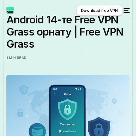
Download free VPN
Android 14-те Free VPN
Grass орнату | Free VPN
Download free VPN
Grass
1 MIN READ
Қазақ тілі