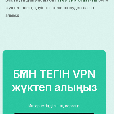
жүктеп алып, қауіпсіз, жеке шолудан ләззат
алыңыз!
БҮГІН ТЕГІН VPN
жүктеп алыңыз
Интернетіңізді ашып, қорғаңыз