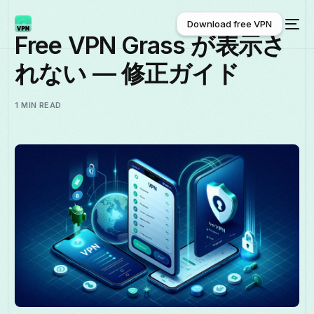
Download free VPN
Free VPN Grass が表示さ
れない — 修正ガイド
Download free VPN
1 MIN READ
日本語