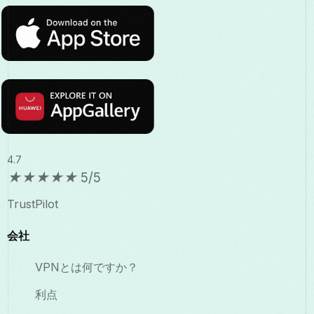
4.7
★
★
★
★
★
5/5
TrustPilot
会社
VPNとは何ですか？
利点