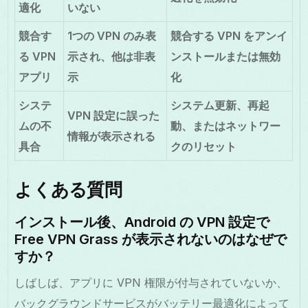
適化
いない
競合す
1つの VPN のみ表
競合する VPN をアンイ
る VPN
示され、他は非表
ンストールまたは無効
アプリ
示
化
システ
システム更新、再起
VPN 設定に誤った
ムの不
動、またはネットワー
情報が表示される
具合
クのリセット
よくある質問
インストール後、Android の VPN 設定で
Free VPN Grass が表示されないのはなぜで
すか？
しばしば、アプリに VPN 権限が付与されていないか、
バックグラウンドサービスがバッテリー最適化によって