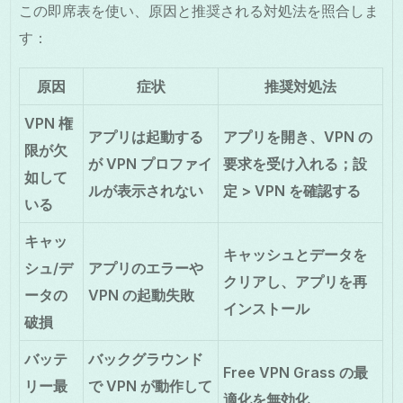
この即席表を使い、原因と推奨される対処法を照合しま
す：
原因
症状
推奨対処法
VPN 権
アプリは起動する
アプリを開き、VPN の
限が欠
が VPN プロファイ
要求を受け入れる；設
如して
ルが表示されない
定 > VPN を確認する
いる
キャッ
キャッシュとデータを
シュ/デ
アプリのエラーや
クリアし、アプリを再
ータの
VPN の起動失敗
インストール
破損
バッテ
バックグラウンド
Free VPN Grass の最
リー最
で VPN が動作して
適化を無効化