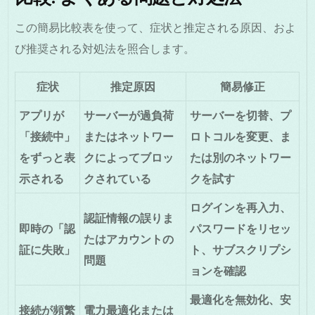
この簡易比較表を使って、症状と推定される原因、およ
び推奨される対処法を照合します。
症状
推定原因
簡易修正
アプリが
サーバーが過負荷
サーバーを切替、プ
「接続中」
またはネットワー
ロトコルを変更、ま
をずっと表
クによってブロッ
たは別のネットワー
示される
クされている
クを試す
ログインを再入力、
認証情報の誤りま
即時の「認
パスワードをリセッ
たはアカウントの
証に失敗」
ト、サブスクリプシ
問題
ョンを確認
最適化を無効化、安
接続が頻繁
電力最適化または