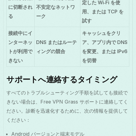
定した Wi‑Fi を使
に切断され
不安定なネットワ
用、または TCP を
る
ーク
試す
接続中にイ
キャッシュをクリ
ンターネッ
DNS またはルーテ
ア、アプリ内で DNS
トが利用で
ィングの競合
を変更、または IPv6
きない
を切替
サポートへ連絡するタイミング
すべてのトラブルシューティング手順を試しても接続で
きない場合は、Free VPN Grass サポートに連絡してく
ださい。診断を迅速化するために、次の情報を提供して
ください：
Android バージョンと端末モデル