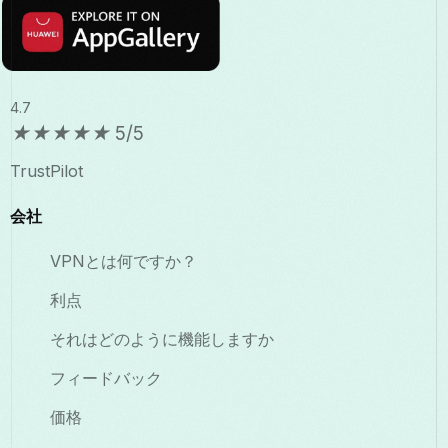
4.7
★
★
★
★
★
5/5
TrustPilot
会社
VPNとは何ですか？
利点
それはどのように機能しますか
フィードバック
価格