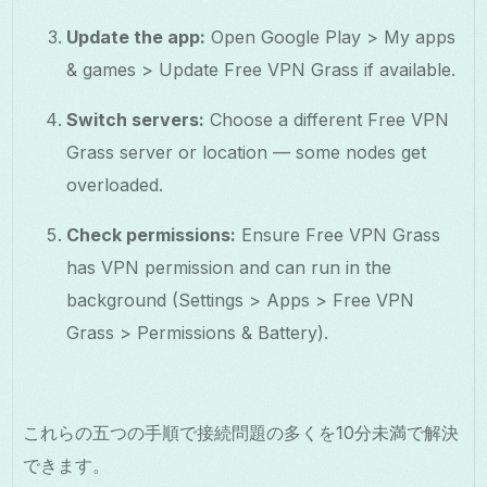
Update the app:
Open Google Play > My apps
& games > Update Free VPN Grass if available.
Switch servers:
Choose a different Free VPN
Grass server or location — some nodes get
overloaded.
Check permissions:
Ensure Free VPN Grass
has VPN permission and can run in the
background (Settings > Apps > Free VPN
Grass > Permissions & Battery).
これらの五つの手順で接続問題の多くを10分未満で解決
できます。