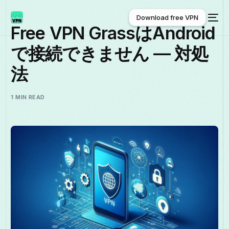
Download free VPN
Free VPN GrassはAndroid
で接続できません — 対処
Download free VPN
法
1 MIN READ
日本語