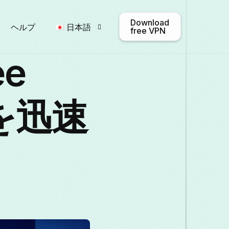
Download
ヘルプ
日本語
free VPN
ee
English
Afrikaans
Shqip
題を迅速
Български
ဗမာစာ
Cata
Français
Galego
ქართულ
Italiano
日本語
ಕನ್ನಡ