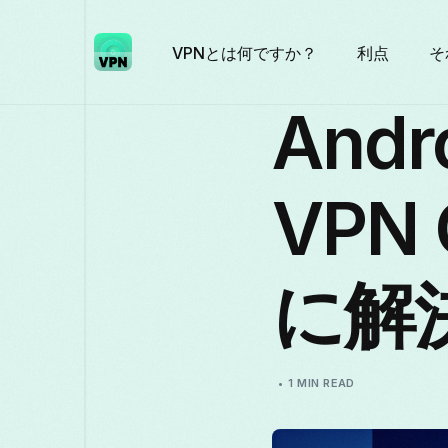
VPNとは何ですか？
利点
そ
Andr
VPN
に解
1 MIN READ