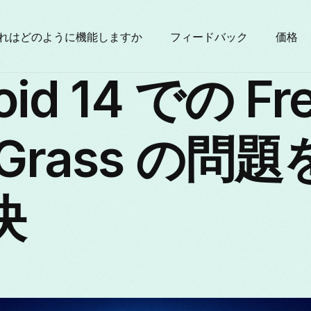
れはどのように機能しますか
フィードバック
価格
oid 14 での Fr
 Grass の問
決