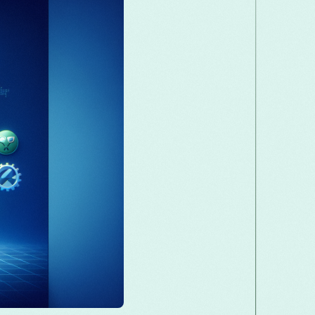
Македонски
Melayu
മലയ
Română
Русский
Српск
తెలుగు
ไทย