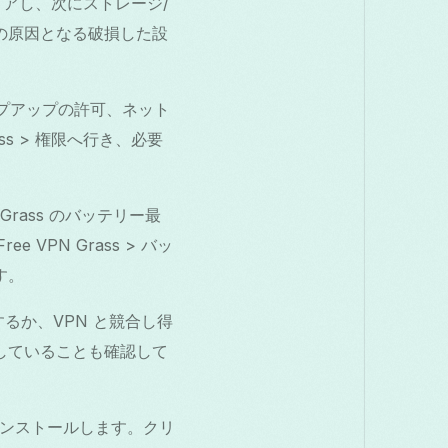
をクリアし、次にストレージ/
の原因となる破損した設
ポップアップの許可、ネット
ss > 権限へ行き、必要
Grass のバッテリー最
VPN Grass > バッ
す。
定するか、VPN と競合し得
許可していることも確認して
から再インストールします。クリ