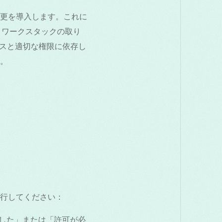
の変更を導入します。これに
ットワークスタックの取り
ェースと適切な権限に依存し
。
行してください：
しました」または「許可が必