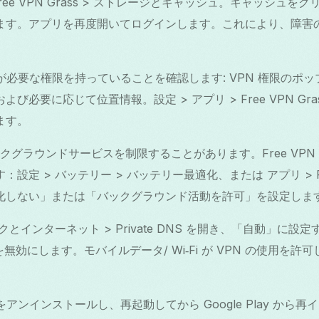
 Free VPN Grass > ストレージとキャッシュ。キャッシュ
ます。アプリを再度開いてログインします。これにより、障害
。
rass が必要な権限を持っていることを確認します: VPN 権限の
び必要に応じて位置情報。設定 > アプリ > Free VPN Gra
ます。
 はバックグラウンドサービスを制限することがあります。Free VPN 
設定 > バッテリー > バッテリー最適化、または アプリ > Free 
化しない」または「バックグラウンド活動を許可」を設定しま
クとインターネット > Private DNS を開き、「自動」に設
を無効にします。モバイルデータ/ Wi‑Fi が VPN の使用を
rass をアンインストールし、再起動してから Google Play 