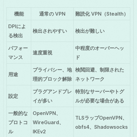
機能
通常の VPN
難読化 VPN（Stealth）
DPIによ
検出されやすい
検出が難しい
る検出
パフォー
中程度のオーバーヘッ
速度重視
マンス
ド
プライバシー、地
検閲回避、制限された
用途
理的ブロック解除
ネットワーク
プラグアンドプレ
特別なサーバーやトグ
設定
イが多い
ルが必要な場合がある
一般的な
OpenVPN、
TLSラップOpenVPN、
プロトコ
WireGuard、
obfs4、Shadowsocks
ル
IKEv2