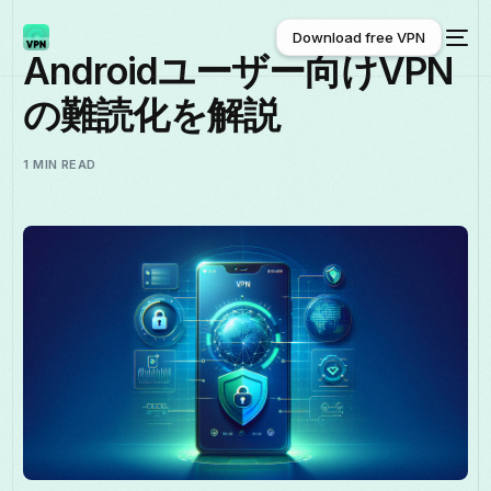
Download free VPN
Androidユーザー向けVPN
の難読化を解説
Download free VPN
1 MIN READ
日本語