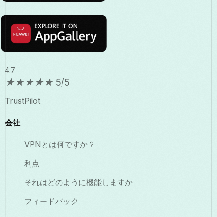
4.7
★
★
★
★
★
5/5
TrustPilot
会社
VPNとは何ですか？
利点
それはどのように機能しますか
フィードバック