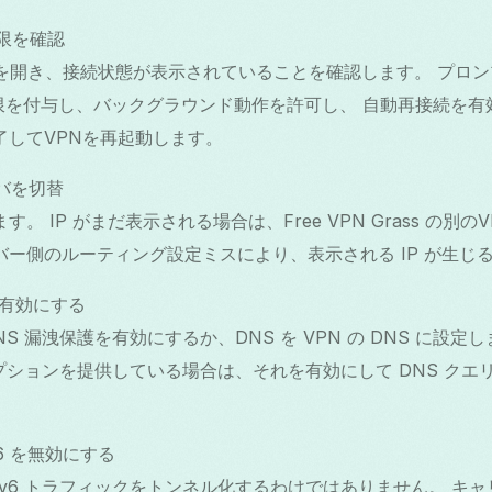
権限を確認
Grass を開き、接続状態が表示されていることを確認します。 プ
権限を付与し、バックグラウンド動作を許可し、 自動再接続を有
了してVPNを再起動します。
ーバを切替
。 IP がまだ表示される場合は、Free VPN Grass の別
バー側のルーティング設定ミスにより、表示される IP が生じ
を有効にする
 漏洩保護を有効にするか、DNS を VPN の DNS に設定します。
オプションを提供している場合は、それを有効にして DNS ク
IPv6 を無効にする
常に IPv6 トラフィックをトンネル化するわけではありません。 