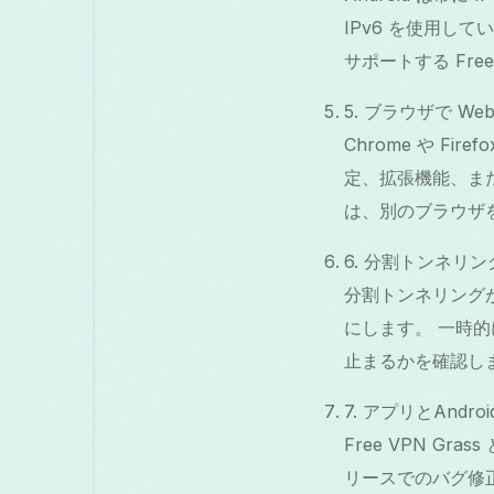
IPv6 を使用し
サポートする Free
5. ブラウザで W
Chrome や Fi
定、拡張機能、また
は、別のブラウザを
6. 分割トンネリ
分割トンネリング
にします。 一時
止まるかを確認し
7. アプリとAndr
Free VPN Gr
リースでのバグ修