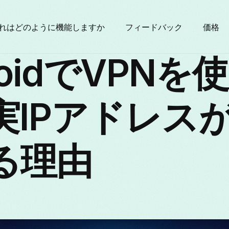
れはどのように機能しますか
フィードバック
価格
roidでVPNを
実IPアドレス
る理由