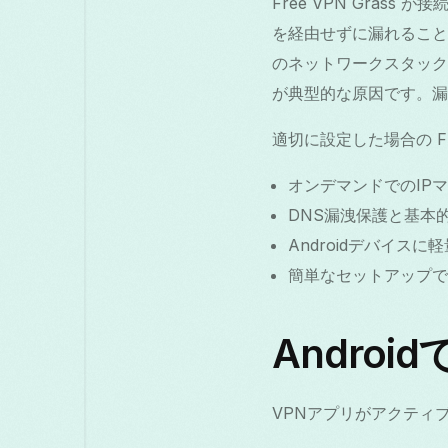
Free VPN Gra
を経由せずに漏れること
のネットワークスタック、
が典型的な原因です。漏
適切に設定した場合の Fre
オンデマンドでのIP
DNS漏洩保護と基本
Androidデバイスに
簡単なセットアップで
Andro
VPNアプリがアクティ