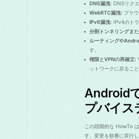
DNS漏洩:
DNSリクエ
WebRTC漏洩:
ブラウ
IPv6漏洩:
IPv4のト
分割トンネリングまた
ルーティングやAndro
す。
権限とVPNの再確立:
ットワークに戻ること
Andro
プバイス
この段階的な HowTo 
す。変更を順番に実行し