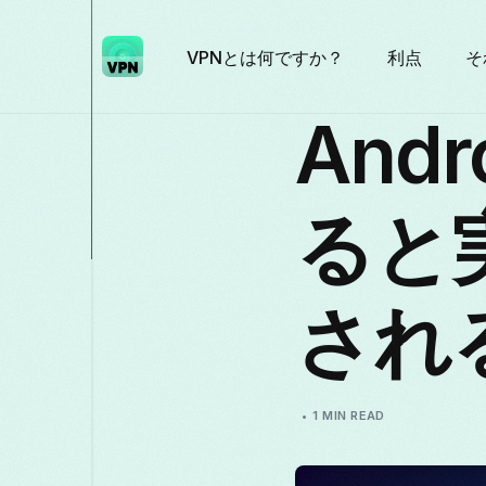
VPNとは何ですか？
利点
そ
And
ると
され
1 MIN READ