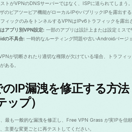
ストがVPNのDNSサーバーではなく、ISPに送られてしまう
ザのピアツーピア機能がローカルIPやパブリックIPを露出す
ラフィックのみをトンネルするVPNはIPv6トラフィックを露
はアプリ別VPN設定:
一部のアプリは設計上または設定ミスで
idの不具合:
一時的なルーティング問題や古いAndroidバー
VPNが切断されたり適切な権限が欠けている場合、トラフィックが
がある。
idでのIP漏洩を修正する方
テップ）
は、最も一般的な漏洩を修正し、Free VPN Grass が実IP
、主要な変更ごとに再テストしてください。