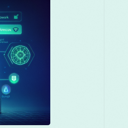
Македонски
Melayu
മലയ
Română
Русский
Српск
తెలుగు
ไทย