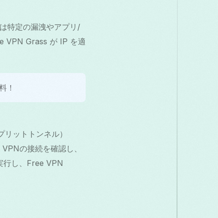
常は特定の漏洩やアプリ/
 Grass が IP を適
料！
スプリットトンネル）
。VPNの接続を確認し、
し、Free VPN