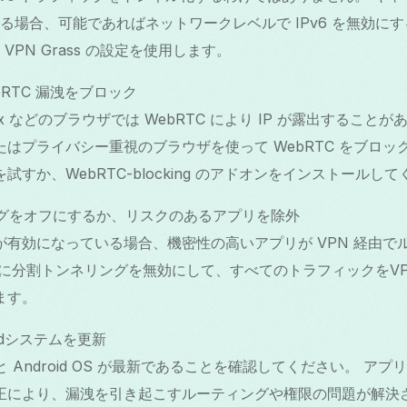
ている場合、可能であればネットワークレベルで IPv6 を無効にす
 VPN Grass の設定を使用します。
ebRTC 漏洩をブロック
refox などのブラウザでは WebRTC により IP が露出するこ
はプライバシー重視のブラウザを使って WebRTC をブロッ
試すか、WebRTC-blocking のアドオンをインストールし
ングをオフにするか、リスクのあるアプリを除外
が有効になっている場合、機密性の高いアプリが VPN 経由で
的に分割トンネリングを無効にして、すべてのトラフィックをV
ます。
oidシステムを更新
ass と Android OS が最新であることを確認してください。 アプリ
正により、漏洩を引き起こすルーティングや権限の問題が解決