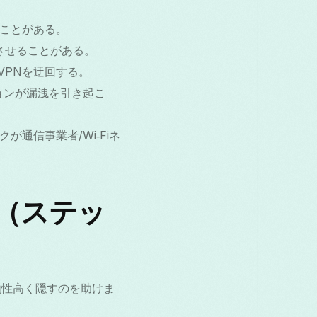
。
ることがある。
出させることがある。
VPNを迂回する。
ジョンが漏洩を引き起こ
通信事業者/Wi‑Fiネ
法（ステッ
を信頼性高く隠すのを助けま