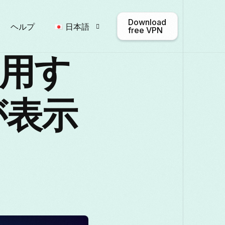
Download
ヘルプ
日本語
free VPN
使用す
English
Afrikaans
Shqip
が表示
Български
ဗမာစာ
Cata
Français
Galego
ქართულ
Italiano
日本語
ಕನ್ನಡ