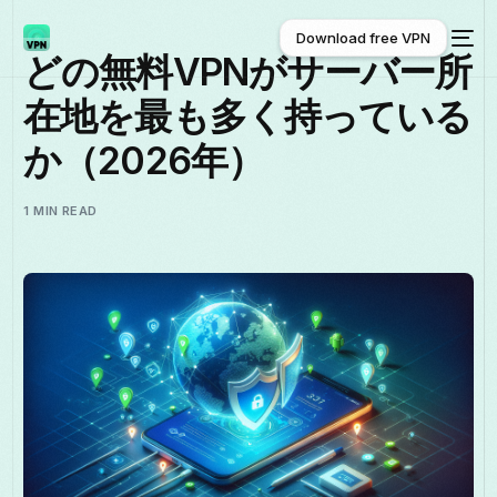
Download free VPN
どの無料VPNがサーバー所
在地を最も多く持っている
Download free VPN
か（2026年）
1 MIN READ
日本語