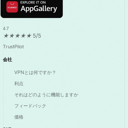
4.7
★
★
★
★
★
5/5
TrustPilot
会社
VPNとは何ですか？
利点
それはどのように機能しますか
フィードバック
価格