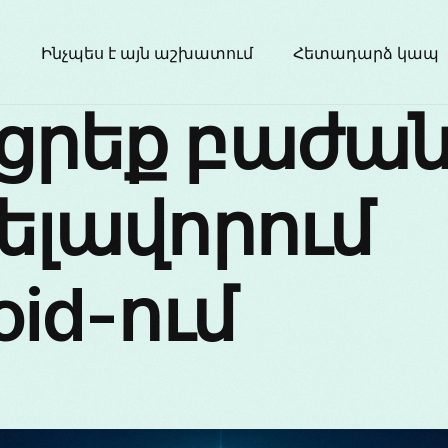
ր
Ինչպես է այն աշխատում
Հետադարձ կապ
ցրեք բաժա
ելավորում
oid-ում