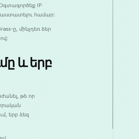
 Օգտագործեք IP
 հաստատելու համար:
rass-ը, մինչդեռ ձեր
ով:
մը և երբ
ժանել, թե որ
վորական
, երբ ձեզ
ով