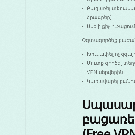
Բացառել տեղական
ծրագրեր)
Ավելի քիչ ուշացո
Օգտագործեք բաժանվ
Խուսափել ոչ զգա
Մուտք գործել տե
VPN սերվերին
Կառավարել բանդվ
Սպասարկ
բացառել
(Free VP