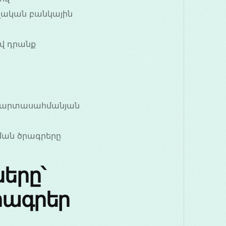
ղական բանկային
ով դրանք
եք արտասահմանյան
ման ծրագրերը
երը՝
րագրեր