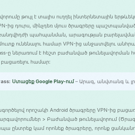
րումը թույլ է տալիս ուղղել ինտերնետային երթևեկ
-ից դուրս, մինչդեռ մյուս ծրագրերը պաշտպանված ե
 բանդվիդժի պահպանման, արագության բարելավմ
 մուտք ունենալու համար VPN-ից անջատվելու անհր
ass-ը ներառում է հեշտ բաժանված թունելավորման հ
 բացառելու համար:
ass:
Ստացեք Google Play-ում
– Արագ, անվտանգ և լր
ագործելով որոշակի Android ծրագրերը VPN-ից բացա
արգավորումներ > Բաժանված թունելավորում (Ծրագ
պա ընտրեք կամ որոնեք ծրագրերը, որոնք ցանկանու