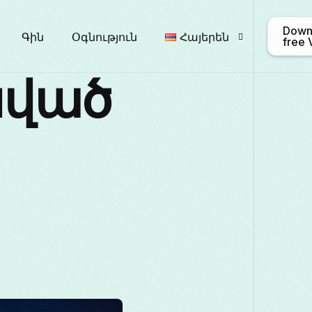
Down
Գին
Օգնություն
Հայերեն
free
նված
English
Afrikaa
Български
ဗမာ
Français
Galego
Italiano
日本語