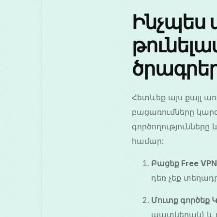
Ինչպես
թունելավ
ծրագրեր
Հետևեք այս քայլ առ 
բացառումները կարգ
գործողություններ
համար:
Բացեք Free VPN
դեռ չեք տեղադրե
Մուտք գործեք 
պատկերակ) և ը