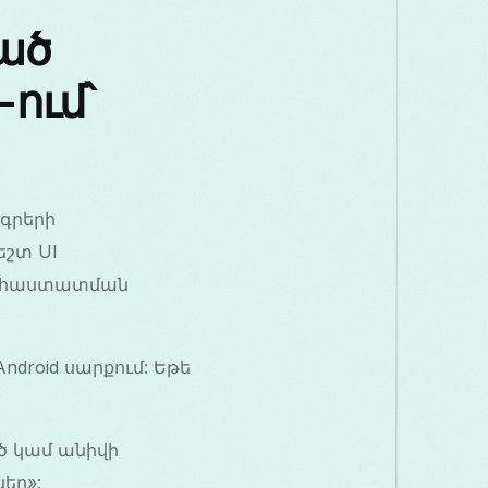
ած
-ում՝
ագրերի
եշտ UI
քի հաստատման
ndroid սարքում: Եթե
իծ կամ անիվի
եր»: