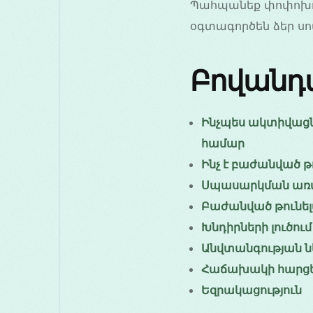
Պահպանեք փոփոխութ
օգտագործեն ձեր ս
Բովանդա
Ինչպես ակտիվացնե
համար
Ինչ է բաժանված թ
Սպասարկման առավե
Բաժանված թունելա
Խնդիրների լուծու
Անվտանգության ն
Հաճախակի հարց
Եզրակացություն