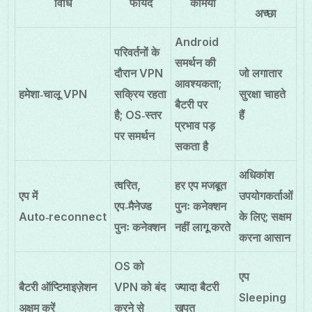
विधि
फायदे
कमियाँ
अच्छा
Android
परिवर्तनों के
समर्थन की
दौरान VPN
जो लगातार
आवश्यकता;
हमेशा‑चालू VPN
सक्रिय रहता
सुरक्षा चाहते
बैटरी पर
है; OS‑स्तर
हैं
प्रभाव पड़
पर समर्थन
सकता है
अधिकांश
त्वरित,
हर एप मजबूत
एप में
उपयोगकर्ताओं
एप‑मैनेज्ड
पुनः कनेक्शन
Auto‑reconnect
के लिए; सक्षम
पुनः कनेक्शन
नहीं लागू करते
करना आसान
OS को
एप
बैटरी ऑप्टिमाइज़ेशन
VPN को बंद
ज्यादा बैटरी
Sleeping
अक्षम करें
करने से
खपत