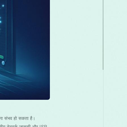
акедонски
Melayu
മലയാളം
मराठी
omână
Русский
Српски
සිංහල
ెలుగు
ไทย
Türk
ना संभव हो सकता है।
नीय नेटवर्क जासूसी और ISP