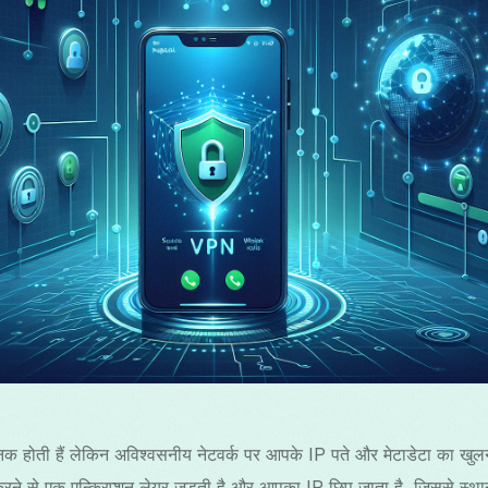
М
R
త
ोती हैं लेकिन अविश्वसनीय नेटवर्क पर आपके IP पते और मेटाडेटा का खुल
से एक एन्क्रिप्शन लेयर जुड़ती है और आपका IP छिप जाता है, जिससे स्था