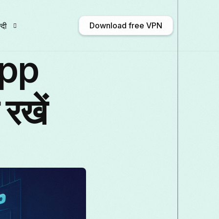
Download free VPN
्दी
App
nglish
Afrikaans
Shqip
አማርኛ
 रखें
ългарски
ဗမာစာ
Català
中文 (中
rançais
Galego
ქართული
Deutsch
aliano
日本語
ಕನ್ನಡ
Қазақ тілі