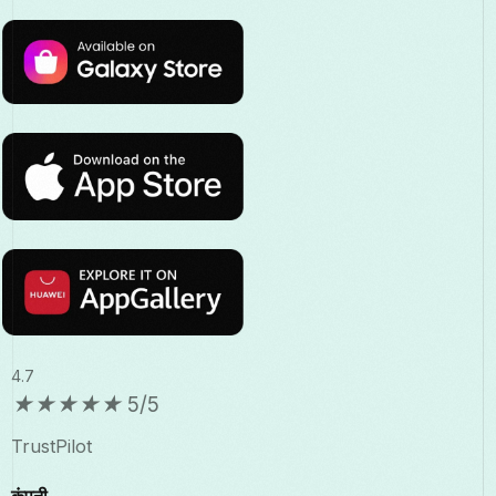
4.7
★
★
★
★
★
5/5
TrustPilot