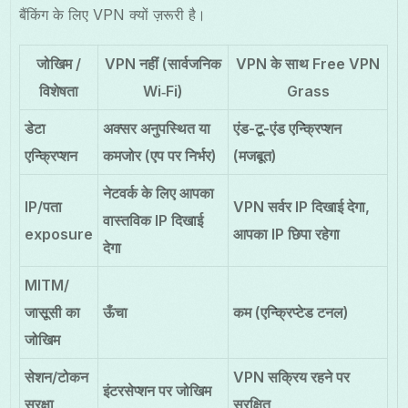
बैंकिंग के लिए VPN क्यों ज़रूरी है।
जोखिम /
VPN नहीं (सार्वजनिक
VPN के साथ Free VPN
विशेषता
Wi‑Fi)
Grass
डेटा
अक्सर अनुपस्थित या
एंड-टू-एंड एन्क्रिप्शन
एन्क्रिप्शन
कमजोर (एप पर निर्भर)
(मजबूत)
नेटवर्क के लिए आपका
IP/पता
VPN सर्वर IP दिखाई देगा,
वास्तविक IP दिखाई
exposure
आपका IP छिपा रहेगा
देगा
MITM/
जासूसी का
ऊँचा
कम (एन्क्रिप्टेड टनल)
जोखिम
सेशन/टोकन
VPN सक्रिय रहने पर
इंटरसेप्शन पर जोखिम
सुरक्षा
सुरक्षित