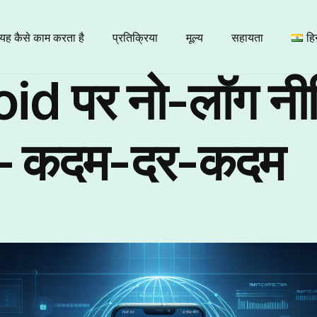
यह कैसे काम करता है
प्रतिक्रिया
मूल्य
सहायता
हिन
id पर नो-लॉग नी
E
ि — कदम-दर-कदम
Б
F
It