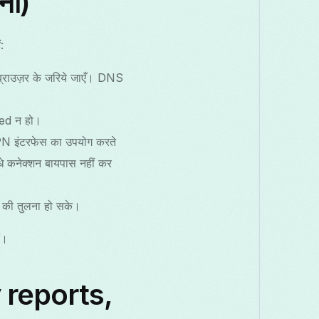
िना)
:
राउज़र के जरिये जाएँ। DNS
ed न हो।
य VPN इंटरफेस का उपयोग करते
धे कनेक्शन बायपास नहीं कर
ा की तुलना हो सके।
ं।
 reports,