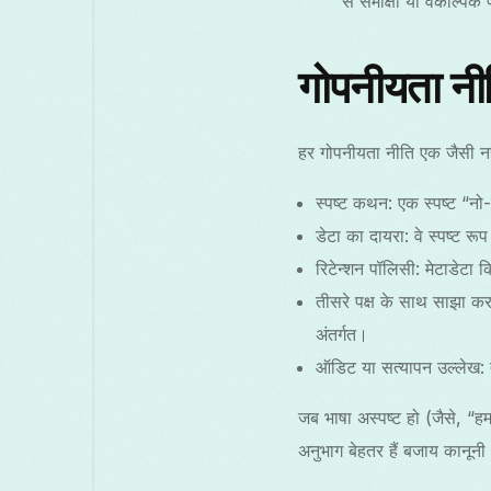
से समीक्षा या वैकल्पिक
गोपनीयता नीति 
हर गोपनीयता नीति एक जैसी नह
स्पष्ट कथन: एक स्पष्ट “नो
डेटा का दायरा: वे स्पष्ट रू
रिटेन्शन पॉलिसी: मेटाडेटा
तीसरे पक्ष के साथ साझा करन
अंतर्गत।
ऑडिट या सत्यापन उल्लेख: तृ
जब भाषा अस्पष्ट हो (जैसे, “हम
अनुभाग बेहतर हैं बजाय कानूनी