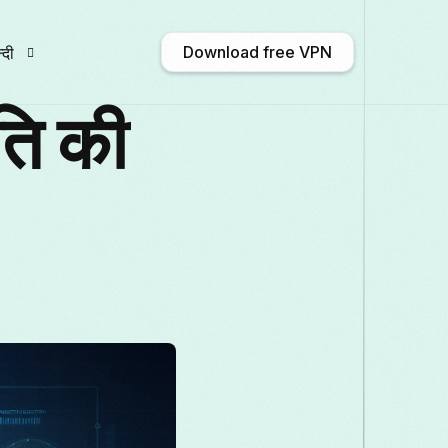
Download free VPN
्दी
ति की
nglish
Afrikaans
Shqip
አማርኛ
ългарски
ဗမာစာ
Català
中文 (中
rançais
Galego
ქართული
Deutsch
aliano
日本語
ಕನ್ನಡ
Қазақ тілі