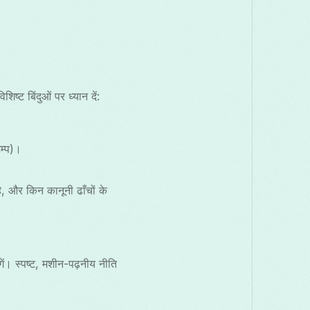
ट बिंदुओं पर ध्यान दें:
ैम्प)।
ै, और किन कानूनी ढाँचों के
गें। स्पष्ट, मशीन-पढ़नीय नीति