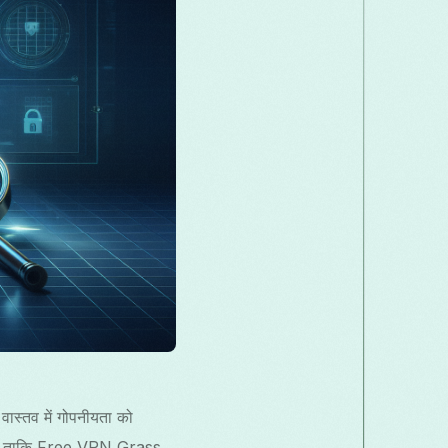
акедонски
Melayu
മലയാളം
मराठी
omână
Русский
Српски
සිංහල
ెలుగు
ไทย
Türk
ास्तव में गोपनीयता को
ा है ताकि Free VPN Grass