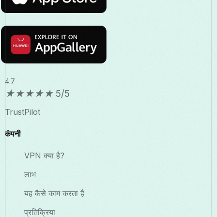
4.7
★
★
★
★
★
5/5
TrustPilot
कंपनी
VPN क्या है?
लाभ
यह कैसे काम करता है
प्रतिक्रिया