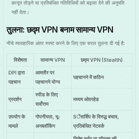
कानून तोड़ने या प्रतिबंधित गतिविधियों को बढ़ावा देने की अनुमति
नहीं देता।
तुलना: छद्म VPN बनाम सामान्य VPN
नीचे व्यावहारिक अंतर स्पष्ट करने के लिए एक सरल तुलना दी गई है:
विशेषता
सामान्य VPN
छद्म VPN (Stealth)
DPI द्वारा
आमतौर पर
पहचानने में कठिन
पहचान
पहचानने योग्य
स्पीड के लिए
प्रदर्शन
मध्यम ओवरहेड
सर्वोत्तम
उपयोग के
गोपनीयता, भू-
Sेंसर्शिप के विरुद्ध बचाव,
मामले
अनब्लॉकिंग
प्रतिबंधित नेटवर्क
विशेष सर्वर या टॉगल्स की