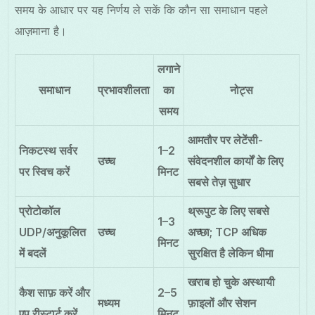
समय के आधार पर यह निर्णय ले सकें कि कौन सा समाधान पहले
आज़माना है।
लगाने
समाधान
प्रभावशीलता
का
नोट्स
समय
आमतौर पर लेटेंसी-
निकटस्थ सर्वर
1–2
उच्च
संवेदनशील कार्यों के लिए
पर स्विच करें
मिनट
सबसे तेज़ सुधार
प्रोटोकॉल
थ्रूपुट के लिए सबसे
1–3
UDP/अनुकूलित
उच्च
अच्छा; TCP अधिक
मिनट
में बदलें
सुरक्षित है लेकिन धीमा
खराब हो चुके अस्थायी
कैश साफ़ करें और
2–5
मध्यम
फ़ाइलों और सेशन
एप रीस्टार्ट करें
मिनट