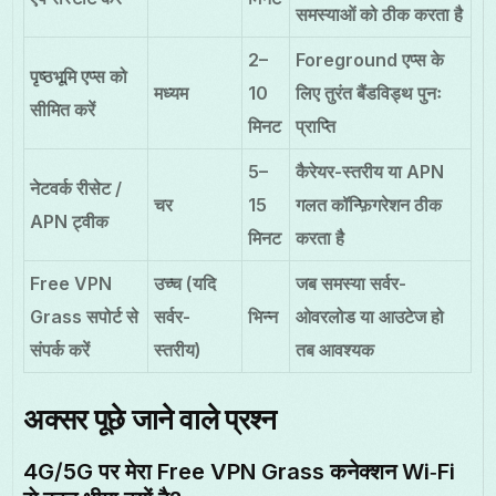
समस्याओं को ठीक करता है
2–
Foreground एप्स के
पृष्ठभूमि एप्स को
मध्यम
10
लिए तुरंत बैंडविड्थ पुनः
सीमित करें
मिनट
प्राप्ति
5–
कैरेयर-स्तरीय या APN
नेटवर्क रीसेट /
चर
15
गलत कॉन्फ़िगरेशन ठीक
APN ट्वीक
मिनट
करता है
Free VPN
उच्च (यदि
जब समस्या सर्वर-
Grass सपोर्ट से
सर्वर-
भिन्न
ओवरलोड या आउटेज हो
संपर्क करें
स्तरीय)
तब आवश्यक
अक्सर पूछे जाने वाले प्रश्न
4G/5G पर मेरा Free VPN Grass कनेक्शन Wi‑Fi