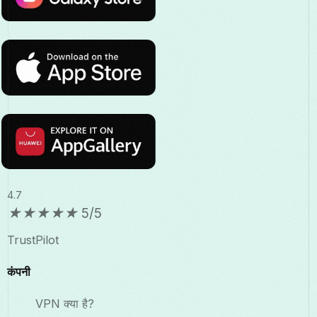
4.7
★
★
★
★
★
5/5
TrustPilot
कंपनी
VPN क्या है?