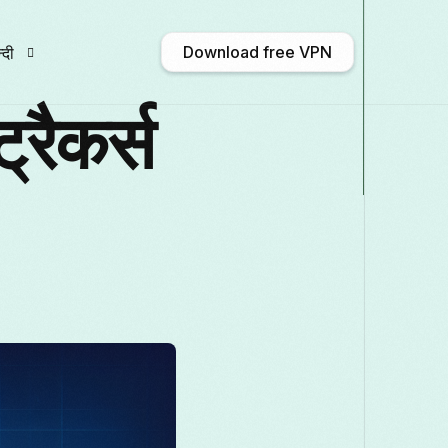
Download free VPN
्दी
्रैकर्स
nglish
Afrikaans
Shqip
አማርኛ
ългарски
ဗမာစာ
Català
中文 (中
rançais
Galego
ქართული
Deutsch
aliano
日本語
ಕನ್ನಡ
Қазақ тілі