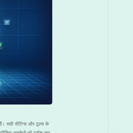
акедонски
Melayu
മലയാളം
मराठी
omână
Русский
Српски
සිංහල
ెలుగు
ไทย
Türk
। सही सेटिंग्स और टूल्स के
किंग अनुरोधों को ब्लॉक कर