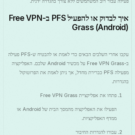
פעילה עבור רוב המשתמשים ללא צורך בהגדרה ידנית.
איך לבדוק או להפעיל PFS ב-Free VPN
Grass (Android)
עקבו אחרי השלבים הבאים כדי לאמת או להבטיח ש-PFS פעילה
ב-Free VPN Grass על מכשיר Android שלכם. האפליקציה
מפעילה PFS כברירת מחדל, אך ניתן לאמת את הפרוטוקול
בהגדרות.
פתחו את אפליקציית Free VPN Grass
הפעילו את האפליקציה מהמסך הבית של Android או
ממדף האפליקציות.
עבורו להגדרות החיבור