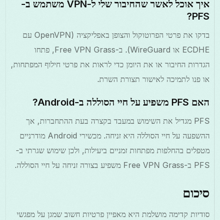
איך אוכל לאשר שהחיבור שלי ל-VPN משתמש ב-
PFS?
בדקו את פרטי הפרוטוקול והצופן באפליקציה (OpenVPN עם
ECDHE או WireGuard). ב-Free VPN Grass, פתחו
הגדרות החיבור או את היומן כדי לראות את פרטי חילוף המפתחות,
או פנו לתמיכה לאישור תצורת השרת.
האם PFS משפיע על חיי הסוללה ב-Android?
PFS מגדיל את השימוש במעבד בקצרה בעת ההתחברות, אך
ההשפעה על חיי הסוללה היא זניחה. מכשירי Android מודרניים
מטפלים בהחלפות מפתחות זמניים ביעילות, ולכן שימוש שגרתי ב-
PFS ב-Free VPN Grass משפיע בצורה זניחה על חיי הסוללה.
סיכום
סודיות קדימה מושלמת היא מאפיין פרטיות חשוב שמגן על מפגשי