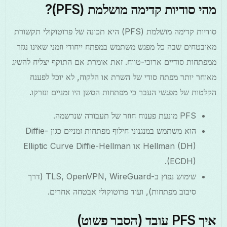
מהי סודיות קדימה מושלמת (PFS)?
סודיות קדימה מושלמת (PFS) היא תכונה של פרוטוקולי תקשורת
מאובטחים שבה כל מפגש משתמש במפתח ייחודי וזמני שאינו נגזר
ממפתחות סודיים ארוכי-טווח. זאת אומרת אם התוקף יצליח להשיג
מאוחר יותר מפתח סודי של השרת או הלקוח, לא יוכל לפענח
הקלטות של מפגשי העבר כי מפתחות הסשן היו זמניים ונזרקו.
PFS מונעת פענוח חוזר של תעבורה שנרשמה.
הוא משתמש במנגנוני חילוף מפתחות זמניים כגון Diffie-
Hellman (DH) או Elliptic Curve Diffie-Hellman
(ECDH).
שימוש נפוץ ב-TLS, OpenVPN, WireGuard (דרך
סיבוב מפתחות), ועוד פרוטוקולי אבטחה אחרים.
איך PFS עובד (הסבר פשוט)