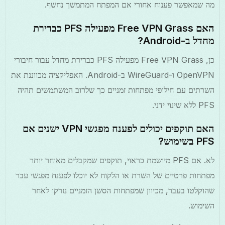
מה שמאפשר פענוח אחורי אם המפתח המתמשך נחשף.
האם Free VPN Grass מפעילה PFS כברירת
מחדל ב-Android?
כן, Free VPN Grass מפעילה PFS כברירת מחדל עבור חיבורי
OpenVPN ו-WireGuard ב-Android. האפליקציה מכווננת את
השרתים עם חילופי מפתחות זמניים כך שלרוב המשתמשים תהיה
PFS ללא שינוי ידני.
האם תוקפים יכולים לפענח מפגשי VPN ישנים אם
PFS בשימוש?
לא. אם PFS מיושמת כראוי, תוקפים שמקבלים מאוחר יותר
מפתחות פרטיים של השרת או הלקוח לא יוכלו לפענח מפגשי עבר
שהוקלטו בעבר, מכיוון שמפתחות הסשן הזמניים נזרקו לאחר
השימוש.