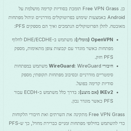
כן. Free VPN Grass תומכת בסודיות קדימה מושלמת על
Android באמצעות שימוש בפרוטוקולים מודרניים וניהול מפתחות
מאובטח. להלן הפרוטוקולים הנתמכים ואיך הם מספקים PFS:
OpenVPN (מומלץ):
משתמש ב-DHE/ECDHE לחלוף
מפתחות כאשר מוגדר עם קבוצות צופן מתאימות, מספק
PFS חזק.
חיבורי WireGuard:
WireGuard משתמש במפתחות
סימטריים מודרניים ובסיבוב מפתחות תקופתי; מספק
סודיות קדימה בפועל.
IKEv2 (אם מוצע):
בדרך כלל משתמש ב-ECDH עבור
PFS כאשר מוגדר נכון.
Free VPN Grass מתקינה את השרתים ואת חיבורי הלקוחות
כדי להשתמש בחילופי מפתחות זמניים כברירת מחדל, כך ש-PFS