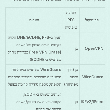
תמיכת
פרוטוקול
PFS
הערות
טיפוסית
תומך ב-DHE/ECDHE; PFS תלויה
בקונפיגורציית הצופן של השרת
OpenVPN
כן
(Free VPN Grass כברירת מחדל
משתמש ב-ECDHE)
כן (דרך
WireGuard משתמש במפתחות
WireGuard
סיבוב
סימטריים מודרניים ובסיבוב מפתחות
מפתחות)
תקופתי; מספק סודיות קדימה בפועל
לעיתים שימוש ב-ECDH;
IKEv2/IPsec
כן
הקונפיגורציה של הספק/השרת
קובעת את החוזק