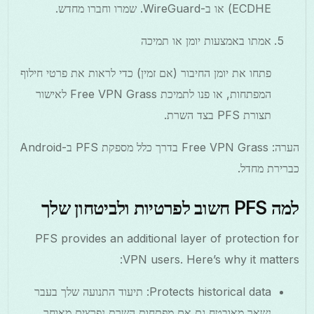
ECDHE) או ב-WireGuard. שמרו וחברו מחדש.
אמתו באמצעות יומן או תמיכה
פתחו את יומן החיבור (אם זמין) כדי לראות את פרטי חילוף
המפתחות, או פנו לתמיכת Free VPN Grass לאישור
תצורת PFS בצד השרת.
הערה: Free VPN Grass בדרך כלל מספקת PFS ב-Android
כברירת מחדל.
למה PFS חשוב לפרטיות ולביטחון שלך
PFS provides an additional layer of protection for
VPN users. Here’s why it matters:
Protects historical data: תיעוד התנועה שלך בעבר
נשאר מאובטח גם אם מפתחות השרת נפרצים מאוחר