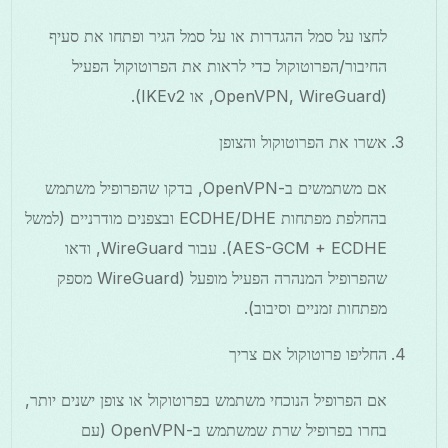
לחצו על סמל ההגדרות או על סמל הגיר ופתחו את סעיף
החיבור/הפרוטוקול כדי לראות את הפרוטוקול הפעיל
(OpenVPN, WireGuard, או IKEv2).
אשרו את הפרוטוקול והצופן
אם משתמשים ב-OpenVPN, בדקו שהפרופיל משתמש
בהחלפת מפתחות ECDHE/DHE ובצפנים מודרניים (למשל
AES-GCM + ECDHE). עבור WireGuard, ודאו
שהפרופיל המנהרה הפעיל מופעל (WireGuard מספק
מפתחות זמניים וסיבוב).
החליפו פרוטוקול אם צריך
אם הפרופיל הנוכחי משתמש בפרוטוקול או צופן ישנים יותר,
בחרו בפרופיל שרת שמשתמש ב-OpenVPN (עם