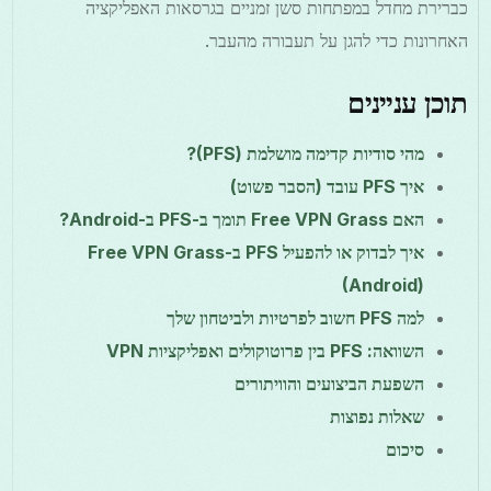
כברירת מחדל במפתחות סשן זמניים בגרסאות האפליקציה
האחרונות כדי להגן על תעבורה מהעבר.
תוכן עניינים
מהי סודיות קדימה מושלמת (PFS)?
איך PFS עובד (הסבר פשוט)
האם Free VPN Grass תומך ב-PFS ב-Android?
איך לבדוק או להפעיל PFS ב-Free VPN Grass
(Android)
למה PFS חשוב לפרטיות ולביטחון שלך
השוואה: PFS בין פרוטוקולים ואפליקציות VPN
השפעת הביצועים והוויתורים
שאלות נפוצות
סיכום