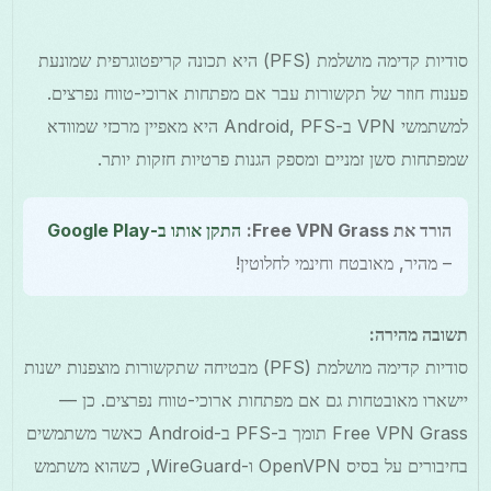
סודיות קדימה מושלמת (PFS) היא תכונה קריפטוגרפית שמונעת
פענוח חוזר של תקשורות עבר אם מפתחות ארוכי-טווח נפרצים.
למשתמשי VPN ב-Android, PFS היא מאפיין מרכזי שמוודא
שמפתחות סשן זמניים ומספק הגנות פרטיות חזקות יותר.
הורד את Free VPN Grass:
התקן אותו ב-Google Play
– מהיר, מאובטח וחינמי לחלוטין!
תשובה מהירה:
סודיות קדימה מושלמת (PFS) מבטיחה שתקשורות מוצפנות ישנות
יישארו מאובטחות גם אם מפתחות ארוכי-טווח נפרצים. כן —
Free VPN Grass תומך ב-PFS ב-Android כאשר משתמשים
בחיבורים על בסיס OpenVPN ו-WireGuard, כשהוא משתמש