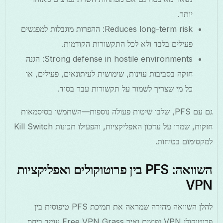
יותר.
Reduces long-term risk: ההפרות מוגבלות למפגשים
פעילים בלבד ולא לכל התקשורות הקודמות.
Strong defense in hostile environments: הגנה
חזקה בסביבות עוינות, שימושית לעיתונאים, פעילים, או
כל מי שצריך לשמור על תקשורות עבר בסוד.
גם עם PFS, שלבו שיטות פעולה נוספות—השתמשו בסיסמאות
חזקות, שמרו על עדכון האפליקציות, והפעילו תכונות Kill Switch
למקסימום בטיחות.
השוואה: PFS בין פרוטוקולים ואפליקציות
VPN
להלן השוואה מהירה שמראה את תמיכת PFS טיפוסית בין
פרוטוקולי VPN נפוצים ואיך Free VPN Grass עומד ביחס.