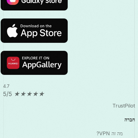
4.7
5/5
★
★
★
★
★
TrustPilot
חברה
מה זה VPN?