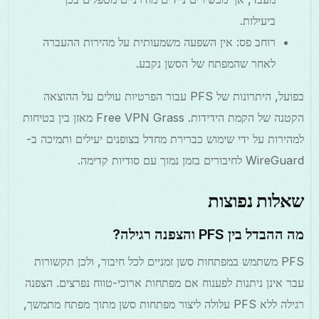
ביעילות.
רוחב פס: אין השפעה משמעותית על מהירות ההעברה
לאחר שהמפתח של הסשן נקבע.
בפועל, היתרונות של PFS עבור הפרטיות עולים על ההוצאה
הקטנה של הקמת הידידות. Free VPN Grass מאזן בין בטיחות
למהירות על ידי שימוש כברירת מחדל בצופנים יעילים ותמיכה ב-
WireGuard לחיבורים בזמן נמוך עם סודיות קדימה.
שאלות נפוצות
מה ההבדל בין PFS והצפנה רגילה?
PFS משתמש במפתחות סשן זמניים לכל חיבור, ולכן תקשורות
עבר אינן ניתנות לפענוח אם מפתחות ארוכי-טווח נפרצים. הצפנה
רגילה ללא PFS עלולה ליצור מפתחות סשן מתוך מפתח מתמשך,