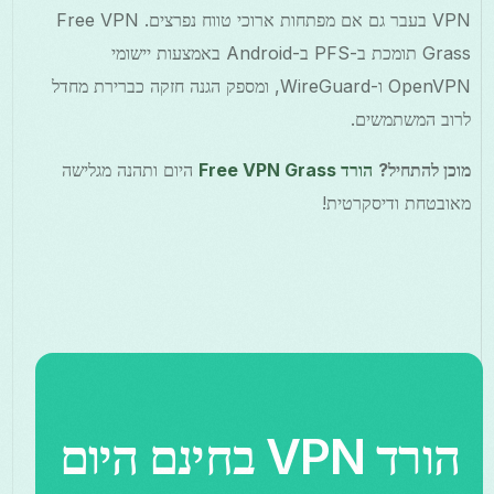
VPN בעבר גם אם מפתחות ארוכי טווח נפרצים. Free VPN
Grass תומכת ב-PFS ב-Android באמצעות יישומי
OpenVPN ו-WireGuard, ומספק הגנה חזקה כברירת מחדל
לרוב המשתמשים.
מוכן להתחיל?
הורד Free VPN Grass
היום ותהנה מגלישה
מאובטחת ודיסקרטית!
הורד VPN בחינם היום