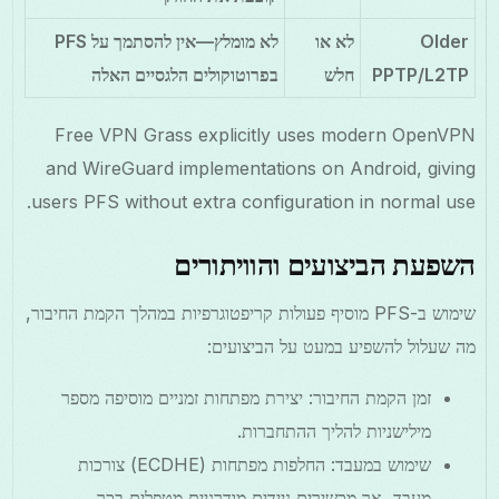
Older
לא או
לא מומלץ—אין להסתמך על PFS
PPTP/L2TP
חלש
בפרוטוקולים הלגסיים האלה
Free VPN Grass explicitly uses modern OpenVPN
and WireGuard implementations on Android, giving
users PFS without extra configuration in normal use.
השפעת הביצועים והוויתורים
שימוש ב-PFS מוסיף פעולות קריפטוגרפיות במהלך הקמת החיבור,
מה שעלול להשפיע במעט על הביצועים:
זמן הקמת החיבור: יצירת מפתחות זמניים מוסיפה מספר
מילישניות להליך ההתחברות.
שימוש במעבד: החלפות מפתחות (ECDHE) צורכות
מעבד, אך מכשירים ניידים מודרניים מטפלים בכך