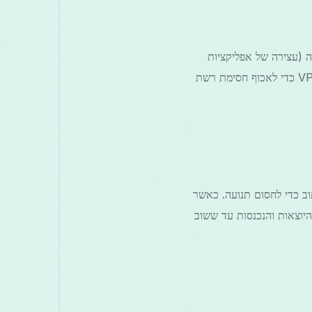
ה (עצירה של אפליקציות
מסוימות בלבד). באנדרואיד, המנגנונים האמינים ביותר לכיבוי ברמת המערכת משתמשים ב-API של VPN כדי לאכוף חסימת רשת
מה ועל כללי טבלאת הניתוב כדי לחסום תנועה. כאשר
ות היוצאות והנכנסות עד ששוב