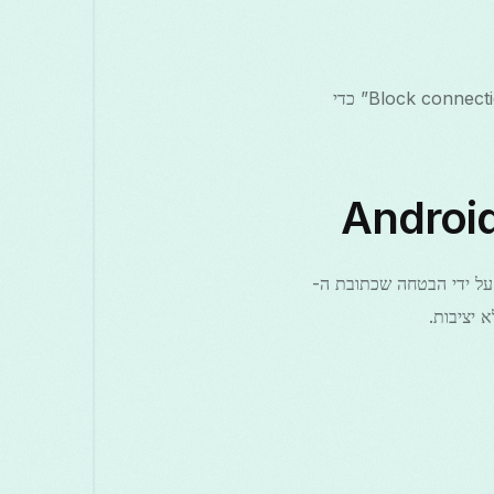
כמה מנגנוני כיבוי באנדרואיד משתמשים בהגדרת “Always-on VPN” יחד עם “Block connections without VPN” כדי
ק גלישה מאובטחת ופרטית באנדרואיד. מנגנון כיבוי Enhances ההגנה על ידי הבטחה שכתובת ה-