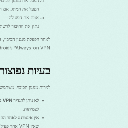
הפעל את מנגנון הכיבוי
הפעל את המתג. אם תתבקש, הע
אמת את הפעולה
נתק את החיבור לרשת לזמן קצר או הדם נפילת VPN כ
Android’s “Always-on VPN” בהגדרות VPN של המערכת א
בעיות נפוצות
למרות מנגנון הכיבוי, משתמשים עלולים encounter issues. להלן הבע
לא ניתן להגדיר VPN באפליקציה:
לצמיתות.
אין אינטרנט לאחר הה
שאין VPN אחר פעיל.