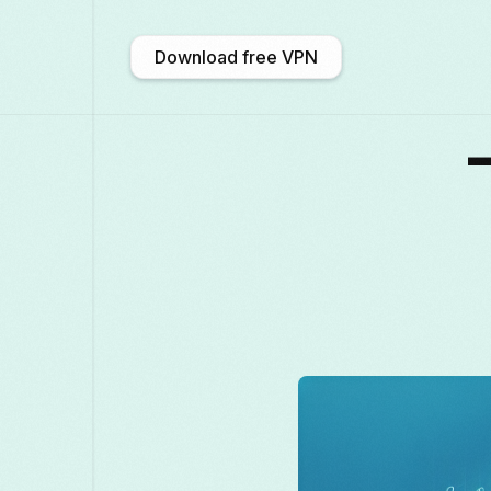
Download free VPN
አማርኛ
Shqip
Afrikaans
中文 (中国)
Català
ဗမာစာ
Бъл
Deutsch
ქართული
Galego
F
Қазақ тілі
ಕನ್ನಡ
日本語