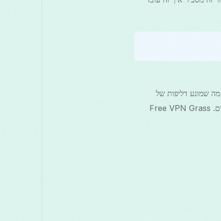
וטומטית לבטיחות שמחסום את כל תנועת האינטרנט אם חיבור ה-VPN נופל, מה שמונע דליפות של
כתובת IP ונתונים. באנדרואיד, הוא מבטיח שאפליקציות ושירותי רקע לא יוכלו לשלוח נתונים לא מוצפנים. Free VPN Grass