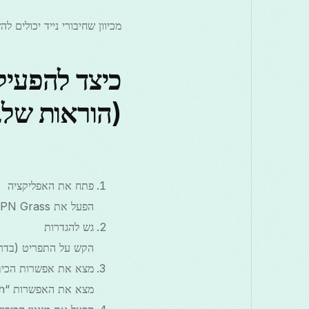
מכיוון שחיבורי נייד יכולים להשתנות, מנגנון כיבוי ב-ss
(הוראות של
פתח את האפליקציה
הפעל את Free VPN Grass מהמסך הבית של אנדרואיד או מתוך תפריט האפליקציות.
גש להגדרות
הקש על התפריט (בדרך 
מצא את אפשרות הכיבו
מצא את האפשרות “Kill Switch” או “Block connections without VPN” תחת חלק ההגנה על VPN.