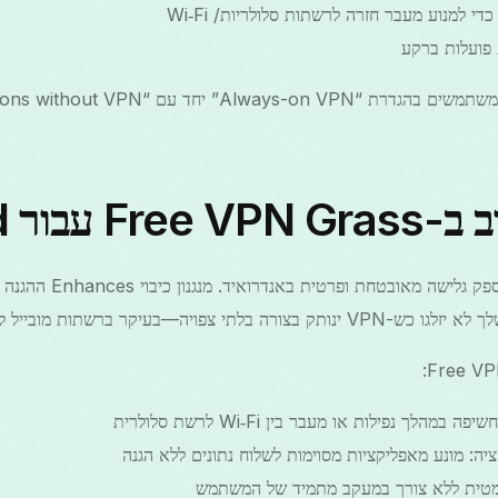
י למנוע מעבר חזרה לרשתות סלולריות/ Wi‑Fi
 פועלות ברקע
בור Android
Free VPN Grass נועזת לספ
הלך נפילות או מעבר בין Wi‑Fi לרשת סלולרית
ה: מונע מאפליקציות מסוימות לשלוח נתונים ללא הגנה
ומטית ללא צורך במעקב מתמיד של המשתמש