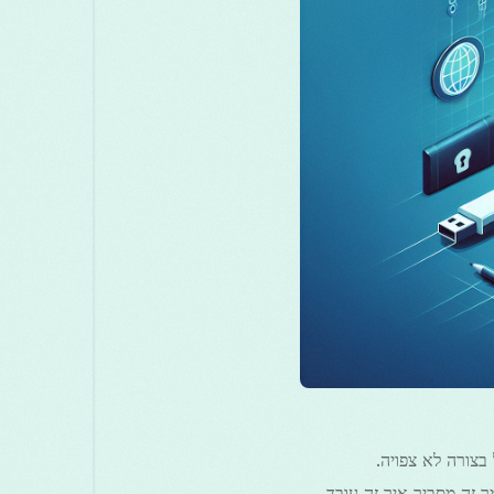
मराठी
മലയാളം
Melayu
Маке
සිංහල
Српски
Русский
Türkçe
ไทย
 בטיחות מרכזית ביישומי VPN שמגן על הנתונים שלך כאשר חיבור ה-VPN נופל בצורה לא צפויה.
ישה לאינטרנט עד שה-VPN יתחבר מחדש. מאמר זה מסביר איך זה עובד