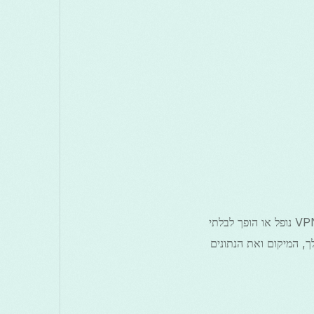
מנגנון כיבוי הוא מנגנון בטיחות אוטומטי בתוכנת VPN שמחסום את הגישה לאינטרנט כאשר חיבור ה-VPN נופל או הופך לבלתי
מנוע מהמכשיר שלך לחזור לחיבור לא מאובטח והישיר שעלול לחשוף את כתובת ה-IP שלך, המיקום ואת הנתונים