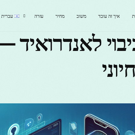
ת
איך זה עובד
משוב
מחיר
עזרה
עברית
כיבוי לאנדרואיד —
English
יוני
гарски
rançais
Italiano