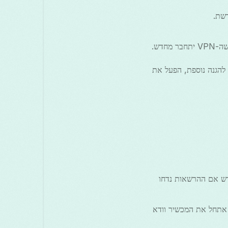
, Free VPN Grass יימנע את התנועה באופן אוטומטי אם ה-VPN ינותק. להגנה נוספת, הפעל את
קן מחדש אם ההרשאות נדחו
לחסום תנועה. אתחל את המכשיר וודא