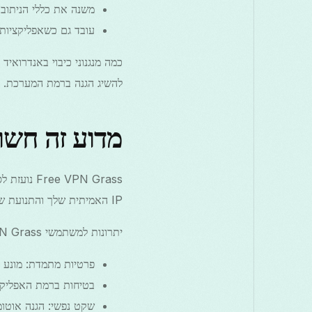
משנה את כללי הניתוב כד
עובד גם כשאפליקציות
להשיג הגנה ברמת המערכת.
מדוע זה חשוב ב-Free VPN Grass ע
IP האמיתית שלך והתנועת שלך לא יזלגו כש-VPN ינותק בצורה בלתי צפויה—בעיקר ברשתות מובייל לא יציבות.
יתרונות למשתמשי Free VPN Grass:
פרטיות מתמדת: מונע חשיפה במ
בטיחות ברמת האפליקצי
שקט נפשי: הגנה אוט