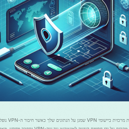
донски
Română
తెలుగు
מנגנון כיבוי הוא תכונת
באנדרואיד, הוא מונע חשיפה מקרית על ידי חסימת הג