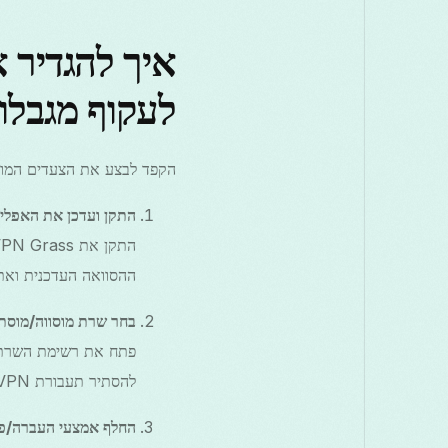
לעקוף מגבלו
הקפד לבצע את הצעדים המוע
התקן ועדכן את האפלי
ההסוואה העדכנית ואת
בחר שרת מוסווה/מוסת
להסתיר תעבורת VPN כא HTTPS רגיל.
החלף אמצעי העברה/פר