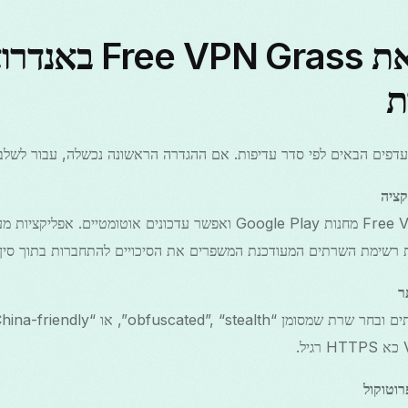
איך להגדיר את PN Grass
ת
דפים הבאים לפי סדר עדיפות. אם ההגדרה הראשונה נכשלה, עבור לשלב
קציה
התקן את Free VPN Grass מחנות Google Play ואפשר עדכונים אוטומטיים
 רשימת השרתים המעודכנת המשפרים את הסיכויים להתחברות בתוך סין.
ר
וטוקול