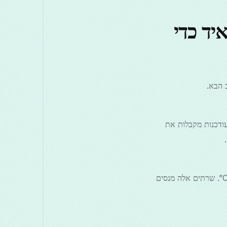
Free V באנדרואיד כדי
 הבא.
. אפליקציות מעודכנות מקבלות את
פתח את רשימת השרתים ובחר שרת שמסומן “obfuscated”, “stealth”, או “China-friendly”. שרתים אלה מנסים