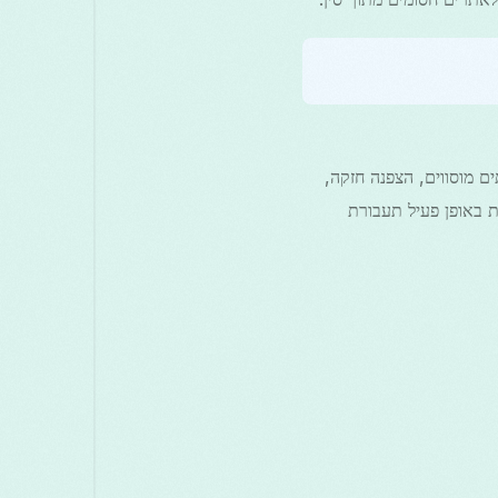
טרנט רבות ב־Android בסין באמצעות שרתים מוסווים, הצפנה חזקה,
ת באופן פעיל תעבורת