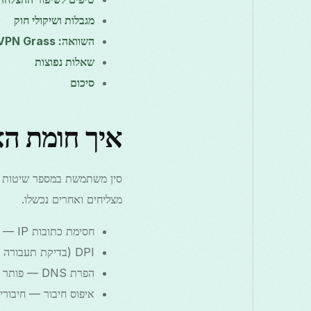
מגבלות ושיקולי חוק
השוואה: Free VPN Grass מול סוגי VPN אחרים
שאלות נפוצות
סיכום
איך חומת האש הגדולה
מצליחים ואחרים נכשלו.
חסימת כתובות IP — טווחי כתובות IP של שרתי VPN מוכרים נחסמים באופן פעיל.
DPI (בדיקת תעבורה עמוקה) — מנתחת חתימות חבילות כדי לזהות פרוטוקולי VPN.
הפרת DNS — פותר שמות דומיינים חסומים לכתובות שגויות.
איפוס חיבור — חיבורים חשודים נtermination א