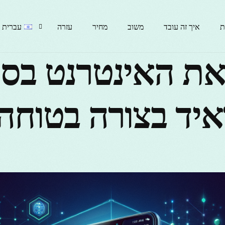
ת
איך זה עובד
משוב
מחיר
עזרה
עברית
את האינטרנט בסי
English
איד בצורה בטוחה
гарски
rançais
Italiano