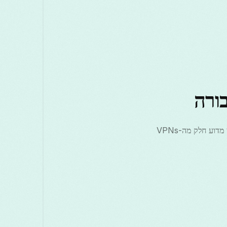
סין משתמשת במספר שיטות טכניות לשליטה וסינון תעבורת האינטרנט. הבנת שיטות אלו מסייעת להבין מדוע חלק מה-VPNs