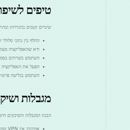
טיפים לשיפו
שינויים קטנים בהגדרות ובהת
החלף בין נתוני סלולר ל-Wi‑Fi (לעיתים אחד מהם מסונן פחו
ודא שהאפליקציה מעוד
השתמש בשרתים בסמיכות 
הפעל את האפליקציה מ
השתמש בגלישה פרטית 
מגבלות ושיקו
הבנת המגבלות והסיכונים חיונית
אמינות: אין VPN שמבטיח גישה רציפה בסין; חסימות יכולות להופיע ללא אזהרה.