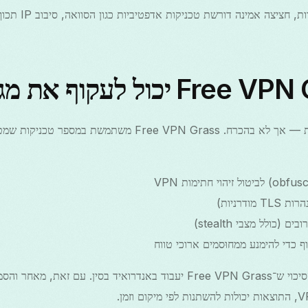
כיוון ש־GFW מתפתח במהירות,
תשובה קצרה: לעיתים קרובות — אך לא בהכרח. Free VPN Grass מש
ודרניות)
(כולל מצבי stealth)
תכונות אלו Increase את הסיכוי ש־Free VPN Grass יעבוד באנדרואיד בסין. ע