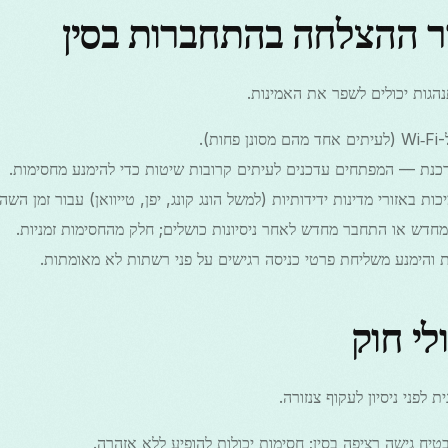
ר ההצלחה בהתחברות בסין
נהגות יכולים לשפר את האמינות.
ת).
כנת — המפתחים עדכנים לעיתים קרובות שיטות כדי להימנע מחסימות.
באזורי מדינות ידידותיות (למשל הונג קונג, יפן, טייוואן) עבור זמן השהי
חדש או התחבר מחדש לאחר ניסיונות כושלים; חלק מהחסימות זמניות.
והימנע משליחת פרטי כניסה רגישים על פני רשתות לא מאומתות.
לי חוק
 לפני ניסיון לעקוף צנזורה.