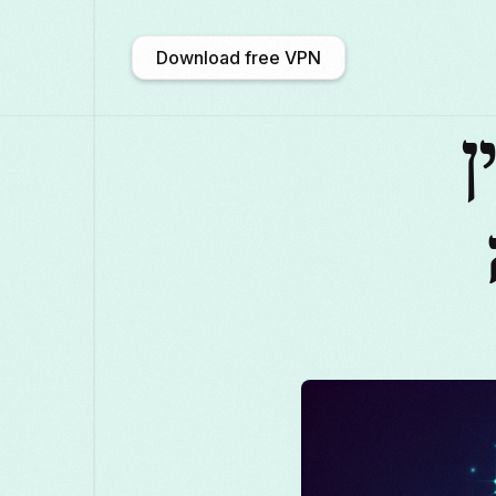
Download free VPN
ן
አማርኛ
Shqip
Afrikaans
中文 (中国)
Català
ဗမာစာ
Бъл
Deutsch
ქართული
Galego
F
Қазақ тілі
ಕನ್ನಡ
日本語