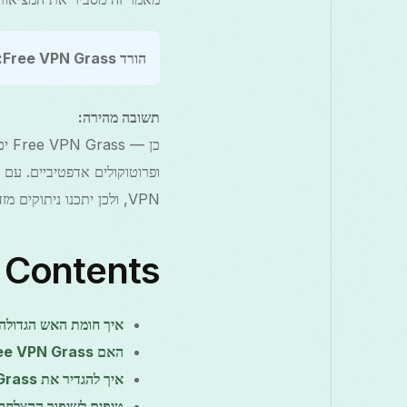
הורד Free VPN Grass:
תשובה מהירה:
ופרוטוקולים אדפטיביים. עם 
VPN, ולכן יתכנו ניתוקים מזדמנים או שרתים חסומים ועלולים להיות נדרשים הגדרות חלופיות.
f Contents
איך חומת האש הגדולה (GFW) חוסמת תעב
האם Free VPN Grass יכול לעקוף את מגבלות סין?
איך להגדיר את Free VPN Grass באנדרואיד (שלב-א-שלב)
טיפים לשיפור ההצלחה