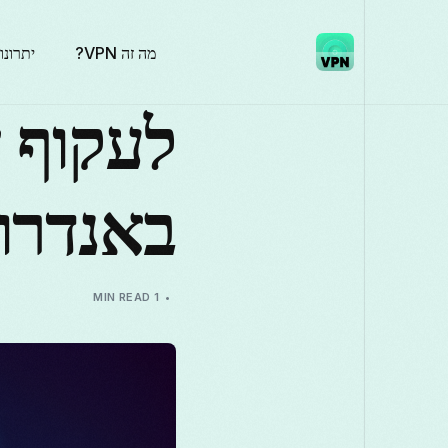
מה זה VPN?
יתרונו
לעקוף 
באנדרו
1 MIN READ