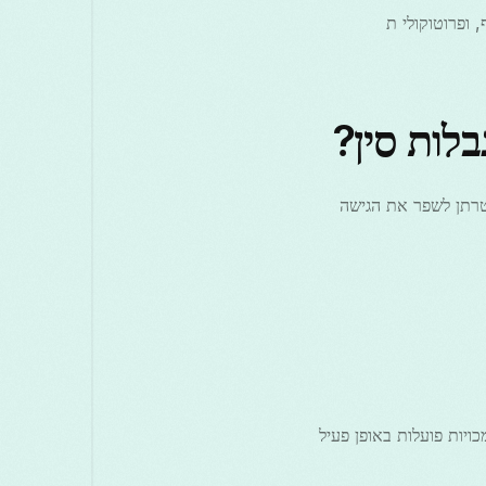
 חציצה אמינה דורשת טכניקות אדפטיביות כגון הסוואה, סיבוב IP תכוף, ופרוטוקולי ת
תמשת במספר טכניקות שמטרתן לשפר את הגישה
ם זאת, מאחר והסמכויות פועלות באופן פעיל