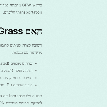
transportation חלופיים.
האם Free VPN Grass יכול לעקוף את מגבלות סין?
מרשתות עם מגבלות:
שרתים מוסווים (obfuscated) לביטול זיהוי חתימות VPN
הצפנה חזקה (למשל מנהרות TLS מ
תמיכת בפרוטוקולים מרובים 
סיבוב שרתים ו-IP תכוף כדי להימנע ממחוּסמים ארוכי טווח
לסריקת וחסימת תעבורת VPN, התוצאות יכולות להשתנות לפי מיקום וזמן.