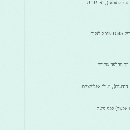
נסה פרוטוקולים בסדר הבא: stealth/TLS (אם זמין), OpenVPN over TCP, WireGuard (עם הסוואה), ואז UDP.
הפעל הגנת דליפות DNS בהגדרות והגדר DNS אמין (למשל 1.1.1.1 או 9.9.9.9) כדי למנוע שיבוש DNS שיכול לגלות
רך החלפה מהירה.
ניתוב חלקי כך שאפליקציות רגישות בלבד ישתמשו ב-VPN (דפדפן, הודעות), ואילו אפליקציות
I בטוח (עדיף מחוץ לסין אם אפשר) לפני גישה