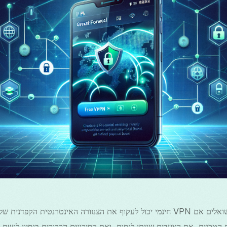
донски
Română
తెలుగు
רבים מהמטיילים והתושבים שואלים אם VPN חינמי יכול לעקוף את הצנזורה האינטרנטית 
טכנית, את הצעדים שניתן לנסות, ואת הסיכונים הכרוכים בנסיון לגשת ל