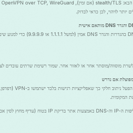
 יותר לזיהוי, לכן כדאי לבדוק.
שרת מוסווה/מוסתר אחר או לאזור אחר. שמור רשימת שרתים עובדים לצו
פוצלת אם נדרש
כדי לשמור על יציבות, הפעל 
ת המקומית.
הערה: תמיד ודא את מצב דליפות ה-IP וה-DNS באמצעות אתר בדיקת P