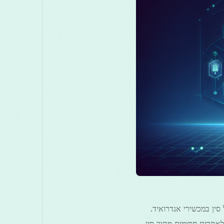
मराठी
മലയാളം
Melayu
Маке
සිංහල
Српски
Русский
Türkçe
ไทย
הקפדנית של סין במכשירי אנדרואיד.
אתרים חסומים מתוך סין.