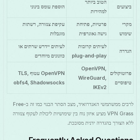
הטוב ביותר
ביצועים
הוספת עומס בינוני
למהירות
מקרי
פרטיות, פתיחת
עקיפת צנזורה, רשתות
שימוש
גישה גאוגרפית
מוגבלות
לעיתים קרובות
לעיתים יידרש שרתים או
הגדרה
plug-and-play
כוונונים מיוחדים
OpenVPN,
פרוטוקולים
OpenVPN עטוף TLS,
WireGuard,
טיפוסיים
obfs4, Shadowsocks
IKEv2
לרבים ממשתמשי האנדרואיד, מצב הסתר הבנוי כמו זה ב-Free
VPN Grass מציע איזון נוח בין שימושיות ליכולת לעקוף צנזורה
ללא הצורך בהגדרה ידנית מסובכת.