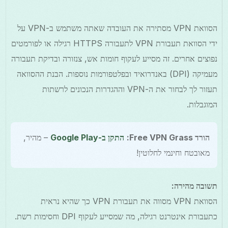
הסוואת VPN מסתירה את העובדה שאתה משתמש ב-VPN על
ידי הסוואת תעבורת VPN לתעבורה HTTPS רגילה או לפורמטים
נפוצים אחרים. זה מסייע לעקוף חומות אש, צנזורה ובדיקת תעבורה
מעמיקה (DPI) באנדרואיד ובפלטפורמות נוספות. הבנת ההסוואה
תעזור לך לבחור את ה-VPN וההגדרות הנכונים לרשתות
המוגבלות.
הורד Free VPN Grass:
התקן ב-Google Play
– מהיר,
מאובטח וחינמי לחלוטין!
תשובה מהירה:
הסוואת VPN מסווה את תעבורת VPN כך שהיא נראית
כתעבורת אינטרנט רגילה, מה שמסייע לעקוף DPI וחסימות רשת.