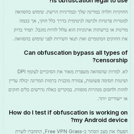
Is obfuscation legal to use?
החוקיות תלויה במדינה שלך ובמדיניות הרשת. שימוש בהסוואה
למטרות פרטיות ולגישה לגיטימית בדרך כלל חוקי, אך בכמה
מדינות או ברשתות ארגוניות הוא עלול להיות מוגבל. תמיד בדוק
את החוקים המקומיים ואת תנאי השירות לפני שימוש בהסוואה.
Can obfuscation bypass all types of
censorship?
לא. למרות שהסוואה משפרת מאוד את הסיכויים לעקוף DPI
ושיטות חסימה פשוטות, צנזורה מובנית ברמות המדינה יכולה עדיין
לזהות ולחסום מנהרות מוסוות. במקרים כאלה נדרשים כלים חזקים
או ייעודיים יותר.
How do I test if obfuscation is working on
my Android device?
הפעלו את מצב הסתר ב-Free VPN Grass, התחברו לשרת