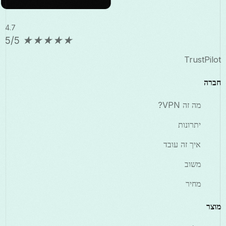
4.7
5/5
★
★
★
★
★
TrustPilot
חברה
מה זה VPN?
יתרונות
איך זה עובד
משוב
מחיר
מוצר