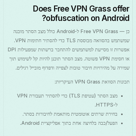
Does Free VPN Grass offer
obfuscation on Android?
כן — Free VPN Grass ל-Android כולל מצב הסתר מובנה
שמשתמש בהסוואה מבוססת TLS כדי להסתיר חתימות VPN.
אפשרות זו מסייעת למשתמשים להתחבר ברשתות שמפעילות DPI
או חסימת VPN פשוטה. מצב הסתר תוכנן להיות קל לשימוש תוך
שמירה על מהירויות חיבור טובות לצפייה ודפדוף מובייל רגילים.
תכונות הסוואת VPN Grass העיקריות:
מצב הסתר (עטיפת TLS) כדי להסתיר תעבורת VPN
ל-HTTPS.
בחירת שרתים אוטומטית מותאמת לחיבורות בסתר.
הפעל/כבה בלחיצה אחת בתוך אפליקציית Android.