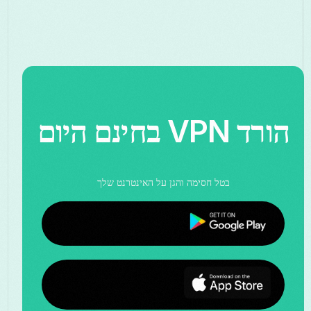
הורד VPN בחינם היום
בטל חסימה והגן על האינטרנט שלך