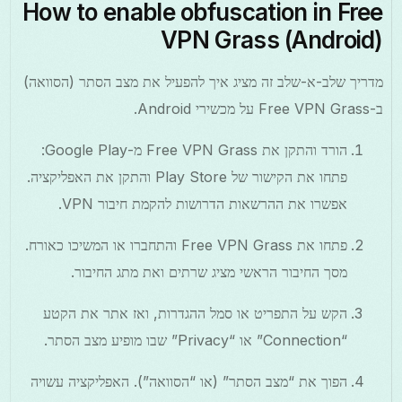
How to enable obfuscation in Free
VPN Grass (Android)
מדריך שלב-א-שלב זה מציג איך להפעיל את מצב הסתר (הסוואה)
ב-Free VPN Grass על מכשירי Android.
הורד והתקן את Free VPN Grass מ-Google Play:
פתחו את הקישור של Play Store והתקן את האפליקציה.
אפשרו את ההרשאות הדרושות להקמת חיבור VPN.
פתחו את Free VPN Grass והתחברו או המשיכו כאורח.
מסך החיבור הראשי מציג שרתים ואת מתג החיבור.
הקש על התפריט או סמל ההגדרות, ואז אתר את הקטע
“Connection” או “Privacy” שבו מופיע מצב הסתר.
הפוך את “מצב הסתר” (או “הסוואה”). האפליקציה עשויה