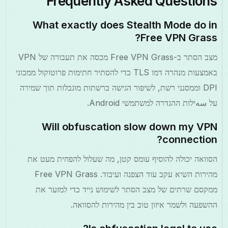
Frequently Asked Questions
What exactly does Stealth Mode do in
Free VPN Grass?
מצב הסתר ב-Free VPN Grass מכסה את תעבורה של VPN
באמצעות מנהרה דמו TLS כדי להסתיר חתימות פרוטוקול ממכוני
DPI וממסנני רשת, לשיפור הגישה ברשתות מוגבלות תוך שמירה
על سهילות ההגדרה למשתמשי Android.
Will obfuscation slow down my VPN
connection?
הסוואה יכולה להוסיף עומס קטן, מה שעלול להפחית מעט את
מהירות השיא עקב עוד הצפנה ועיבוד. Free VPN Grass
ממקסם שרתים של מצב הסתר לשימוש נייד כדי למזער את
ההשפעה ולשמר איזון טוב בין מהירות להסוואה.