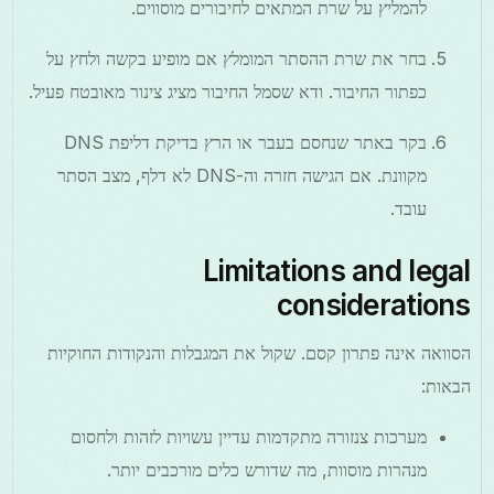
להמליץ על שרת המתאים לחיבורים מוסווים.
בחר את שרת ההסתר המומלץ אם מופיע בקשה ולחץ על
כפתור החיבור. ודא שסמל החיבור מציג צינור מאובטח פעיל.
בקר באתר שנחסם בעבר או הרץ בדיקת דליפת DNS
מקוונת. אם הגישה חזרה וה-DNS לא דלף, מצב הסתר
עובד.
Limitations and legal
considerations
הסוואה אינה פתרון קסם. שקול את המגבלות והנקודות החוקיות
הבאות:
מערכות צנזורה מתקדמות עדיין עשויות לזהות ולחסום
מנהרות מוסוות, מה שדורש כלים מורכבים יותר.