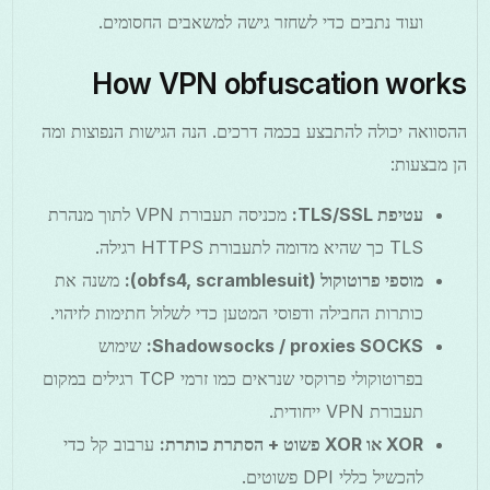
ועוד נתבים כדי לשחזר גישה למשאבים החסומים.
How VPN obfuscation works
ההסוואה יכולה להתבצע בכמה דרכים. הנה הגישות הנפוצות ומה
הן מבצעות:
עטיפת TLS/SSL:
מכניסה תעבורת VPN לתוך מנהרת
TLS כך שהיא מדומה לתעבורת HTTPS רגילה.
מוספי פרוטוקול (obfs4, scramblesuit):
משנה את
כותרות החבילה ודפוסי המטען כדי לשלול חתימות לזיהוי.
Shadowsocks / proxies SOCKS:
שימוש
בפרוטוקולי פרוקסי שנראים כמו זרמי TCP רגילים במקום
תעבורת VPN ייחודית.
XOR או XOR פשוט + הסתרת כותרת:
ערבוב קל כדי
להכשיל כללי DPI פשוטים.