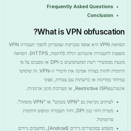
Frequently Asked Questions
Conclusion
What is VPN obfuscation?
הסוואת VPN היא אוסף טכניקות שמטרתן להפוך תעבורת VPN
מוצפנת לתעבורת אינטרנט רגילה (לדוגמה, HTTPS). הסוואה
מונעת ממכשירי רשת המשתמשים ב-DPI או מסננים על פי
חתימות לזהות בצורה אמינה את חיבורי ה-VPN. זה שימושי
במיוחד במדינות או ברשתות עם צנזורה, ספקי
אינטרנטRestrictive ISPs, או מערכות סינון ארגוניות.
לעיתים נקראת גם “VPN בשקט” או “VPN מוסווה”.
מטרת זיהוי כגון DPI, זיהוי תעבורה וטיפוס חתימות
פרוטוקול.
משמש במכשירים ניידים (Android), מחשבים ניידים