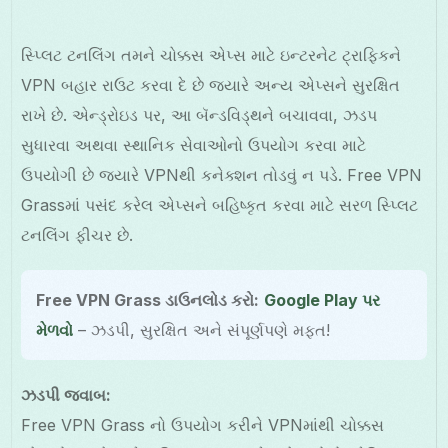
સ્પ્લિટ ટનલિંગ તમને ચોક્કસ એપ્સ માટે ઇન્ટરનેટ ટ્રાફિકને
VPN બહાર રાઉટ કરવા દે છે જ્યારે અન્ય એપ્સને સુરક્ષિત
રાખે છે. એન્ડ્રોઇડ પર, આ બૅન્ડવિડ્થને બચાવવા, ઝડપ
સુધારવા અથવા સ્થાનિક સેવાઓનો ઉપયોગ કરવા માટે
ઉપયોગી છે જ્યારે VPNથી કનેક્શન તોડવું ન પડે. Free VPN
Grassમાં પસંદ કરેલ એપ્સને બહિષ્કૃત કરવા માટે સરળ સ્પ્લિટ
ટનલિંગ ફીચર છે.
Free VPN Grass ડાઉનલોડ કરો:
Google Play પર
મેળવો
– ઝડપી, સુરક્ષિત અને સંપૂર્ણપણે મફત!
ઝડપી જવાબ:
Free VPN Grass નો ઉપયોગ કરીને VPNમાંથી ચોક્કસ