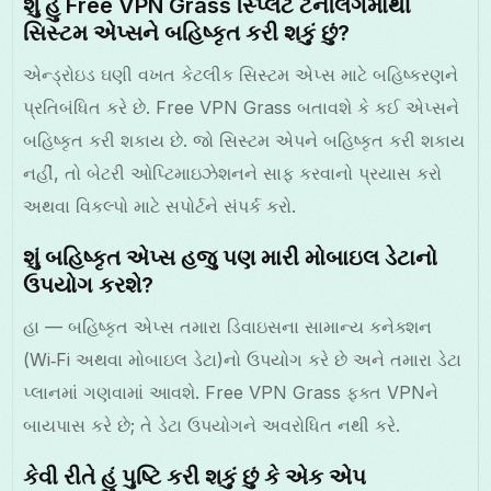
શું હું Free VPN Grass સ્પ્લિટ ટનલિંગમાંથી
સિસ્ટમ એપ્સને બહિષ્કૃત કરી શકું છું?
એન્ડ્રોઇડ ઘણી વખત કેટલીક સિસ્ટમ એપ્સ માટે બહિષ્કરણને
પ્રતિબંધિત કરે છે. Free VPN Grass બતાવશે કે કઈ એપ્સને
બહિષ્કૃત કરી શકાય છે. જો સિસ્ટમ એપને બહિષ્કૃત કરી શકાય
નહીં, તો બેટરી ઓપ્ટિમાઇઝેશનને સાફ કરવાનો પ્રયાસ કરો
અથવા વિકલ્પો માટે સપોર્ટને સંપર્ક કરો.
શું બહિષ્કૃત એપ્સ હજુ પણ મારી મોબાઇલ ડેટાનો
ઉપયોગ કરશે?
હા — બહિષ્કૃત એપ્સ તમારા ડિવાઇસના સામાન્ય કનેક્શન
(Wi‑Fi અથવા મોબાઇલ ડેટા)નો ઉપયોગ કરે છે અને તમારા ડેટા
પ્લાનમાં ગણવામાં આવશે. Free VPN Grass ફક્ત VPNને
બાયપાસ કરે છે; તે ડેટા ઉપયોગને અવરોધિત નથી કરે.
કેવી રીતે હું પુષ્ટિ કરી શકું છું કે એક એપ