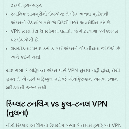
ઝડપી ટ્રાન્સફર.
સ્થાનિક સામગ્રીનો ઉપયોગ: તે બેંક અથવા પ્રદેશની
એપ્સનો ઉપયોગ કરો જે વિદેશી IPને અવરોધિત કરે છે.
VPN દ્વારા ડેટા ઉપયોગમાં ઘટાડો, જે મીટરવાળા કનેક્શન્સ
પર ઉપયોગી છે.
લવચીકતા: પસંદ કરો કે કઈ એપ્સને ગોપનીયતા જોઈએ છે
અને કઈને નથી.
યાદ રાખો કે બહિષ્કૃત એપ્સ પાસે VPN સુરક્ષા નહીં હોય, તેથી
ફક્ત તે એપ્સને બહિષ્કૃત કરો જે એનક્રિપ્શન અથવા સ્થાન
મસ્કિંગની જરૂર નથી.
સ્પ્લિટ ટનલિંગ vs ફુલ-ટનલ VPN
(તુલના)
નીચે સ્પ્લિટ ટનલિંગનો ઉપયોગ કરવો કે તમામ ટ્રાફિકને VPN