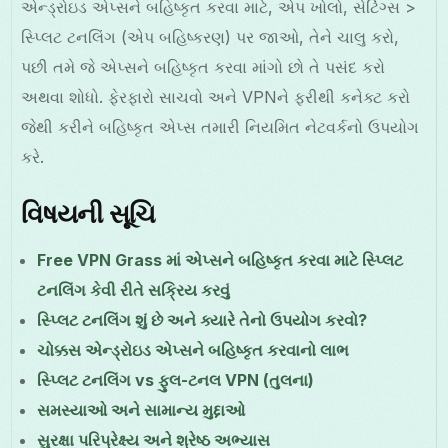
એન્ડ્રોઇડ એપ્સને બહિષ્કૃત કરવા માટે, એપ ખોલો, સેટિંગ્સ >
સ્પ્લિટ ટનલિંગ (એપ બહિષ્કરણ) પર જાઓ, તેને ચાલુ કરો,
પછી તમે જે એપ્સને બહિષ્કૃત કરવા માંગો છો તે પસંદ કરો
અથવા શોધો. ફેરફારો સાચવો અને VPNને ફરીથી કનેક્ટ કરો
જેથી કરીને બહિષ્કૃત એપ્સ તમારી નિયમિત નેટવર્કનો ઉપયોગ
કરે.
વિષયની સૂચિ
Free VPN Grass માં એપ્સને બહિષ્કૃત કરવા માટે સ્પ્લિટ
ટનલિંગ કેવી રીતે સક્રિય કરવું
સ્પ્લિટ ટનલિંગ શું છે અને ક્યારે તેનો ઉપયોગ કરવો?
ચોક્કસ એન્ડ્રોઇડ એપ્સને બહિષ્કૃત કરવાનો લાભ
સ્પ્લિટ ટનલિંગ vs ફુલ-ટનલ VPN (તુલના)
સમસ્યાઓ અને સામાન્ય મુદ્દાઓ
સુરક્ષા પરિપ્રેક્ષ્ય અને શ્રેષ્ઠ અભ્યાસ