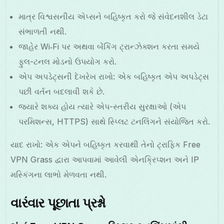
માત્ર વિશ્વસનીય એપ્સને બહિષ્કૃત કરો જે સંવેદનશીલ ડેટા
સંભાળતી નથી.
જાહેર Wi‑Fi પર અથવા બેંકિંગ ટ્રાન્ઝેક્શન કરતા સમયે
ફુલ-ટનલ મોડનો ઉપયોગ કરો.
એપ અપડેટ્સની દેખરેખ રાખો: એક બહિષ્કૃત એપ અપડેટ્સ
પછી વર્તન બદલાવી શકે છે.
જ્યારે શક્ય હોય ત્યારે એપ-સ્તરીય સુરક્ષાઓ (એપ
પરમિશન્સ, HTTPS) સાથે સ્પ્લિટ ટનલિંગને સંયોજિત કરો.
યાદ રાખો: એક એપને બહિષ્કૃત કરવાથી તેનો ટ્રાફિક Free
VPN Grass દ્વારા આપવામાં આવેલી એનક્રિપ્શન અને IP
મસ્કિંગના લાભો મેળવતા નથી.
વારંવાર પૂછાતા પ્રશ્નો