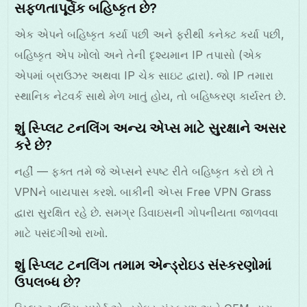
સફળતાપૂર્વક બહિષ્કૃત છે?
એક એપને બહિષ્કૃત કર્યા પછી અને ફરીથી કનેક્ટ કર્યા પછી,
બહિષ્કૃત એપ ખોલો અને તેની દૃશ્યમાન IP તપાસો (એક
એપમાં બ્રાઉઝર અથવા IP ચેક સાઇટ દ્વારા). જો IP તમારા
સ્થાનિક નેટવર્ક સાથે મેળ ખાતું હોય, તો બહિષ્કરણ કાર્યરત છે.
શું સ્પ્લિટ ટનલિંગ અન્ય એપ્સ માટે સુરક્ષાને અસર
કરે છે?
નહીં — ફક્ત તમે જે એપ્સને સ્પષ્ટ રીતે બહિષ્કૃત કરો છો તે
VPNને બાયપાસ કરશે. બાકીની એપ્સ Free VPN Grass
દ્વારા સુરક્ષિત રહે છે. સમગ્ર ડિવાઇસની ગોપનીયતા જાળવવા
માટે પસંદગીઓ રાખો.
શું સ્પ્લિટ ટનલિંગ તમામ એન્ડ્રોઇડ સંસ્કરણોમાં
ઉપલબ્ધ છે?