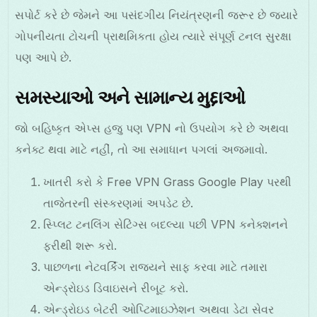
સપોર્ટ કરે છે જેમને આ પસંદગીય નિયંત્રણની જરૂર છે જ્યારે
ગોપનીયતા ટોચની પ્રાથમિકતા હોય ત્યારે સંપૂર્ણ ટનલ સુરક્ષા
પણ આપે છે.
સમસ્યાઓ અને સામાન્ય મુદ્દાઓ
જો બહિષ્કૃત એપ્સ હજુ પણ VPN નો ઉપયોગ કરે છે અથવા
કનેક્ટ થવા માટે નહીં, તો આ સમાધાન પગલાં અજમાવો.
ખાતરી કરો કે Free VPN Grass Google Play પરથી
તાજેતરની સંસ્કરણમાં અપડેટ છે.
સ્પ્લિટ ટનલિંગ સેટિંગ્સ બદલ્યા પછી VPN કનેક્શનને
ફરીથી શરૂ કરો.
પાછળના નેટવર્કિંગ રાજ્યને સાફ કરવા માટે તમારા
એન્ડ્રોઇડ ડિવાઇસને રીબૂટ કરો.
એન્ડ્રોઇડ બેટરી ઓપ્ટિમાઇઝેશન અથવા ડેટા સેવર