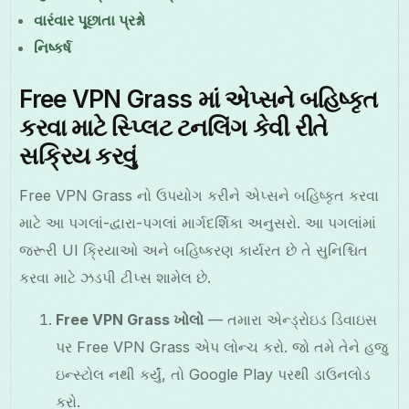
વારંવાર પૂછાતા પ્રશ્નો
નિષ્કર્ષ
Free VPN Grass માં એપ્સને બહિષ્કૃત
કરવા માટે સ્પ્લિટ ટનલિંગ કેવી રીતે
સક્રિય કરવું
Free VPN Grass નો ઉપયોગ કરીને એપ્સને બહિષ્કૃત કરવા
માટે આ પગલાં-દ્વારા-પગલાં માર્ગદર્શિકા અનુસરો. આ પગલાંમાં
જરૂરી UI ક્રિયાઓ અને બહિષ્કરણ કાર્યરત છે તે સુનિશ્ચિત
કરવા માટે ઝડપી ટીપ્સ શામેલ છે.
Free VPN Grass ખોલો
— તમારા એન્ડ્રોઇડ ડિવાઇસ
પર Free VPN Grass એપ લોન્ચ કરો. જો તમે તેને હજુ
ઇન્સ્ટોલ નથી કર્યું, તો Google Play પરથી ડાઉનલોડ
કરો.