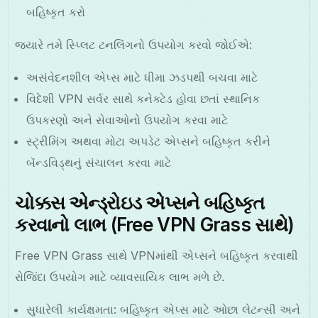
બહિષ્કૃત કરો
જ્યારે તમે સ્પ્લિટ ટનલિંગનો ઉપયોગ કરવો જોઈએ:
અસંવેદનશીલ એપ્સ માટે ધીમા ઝડપથી બચવા માટે
વિદેશી VPN સર્વર સાથે કનેક્ટેડ હોવા છતાં સ્થાનિક
ઉપકરણો અને સેવાઓનો ઉપયોગ કરવા માટે
સ્ટ્રીમિંગ અથવા મોટા અપડેટ એપ્સને બહિષ્કૃત કરીને
બૅન્ડવિડ્થનું સંચાલન કરવા માટે
ચોક્કસ એન્ડ્રોઇડ એપ્સને બહિષ્કૃત
કરવાનો લાભ (Free VPN Grass સાથે)
Free VPN Grass સાથે VPNમાંથી એપ્સને બહિષ્કૃત કરવાથી
રોજિંદા ઉપયોગ માટે વ્યાવસાયિક લાભ મળે છે.
સુધારેલી કાર્યક્ષમતા: બહિષ્કૃત એપ્સ માટે ઓછા લેટન્સી અને