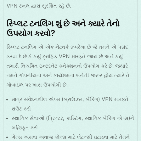
VPN ટનલ દ્વારા સુરક્ષિત રહે છે.
સ્પ્લિટ ટનલિંગ શું છે અને ક્યારે તેનો
ઉપયોગ કરવો?
સ્પ્લિટ ટનલિંગ એ એક નેટવર્ક રૂપરેખા છે જે તમને એ પસંદ
કરવા દે છે કે કયું ટ્રાફિક VPN મારફતે જાય છે અને કયું
તમારી નિયમિત ઇન્ટરનેટ કનેક્શનનો ઉપયોગ કરે છે. જ્યારે
તમને ગોપનીયતા અને કાર્યક્ષમતા બંનેની જરૂર હોય ત્યારે તે
મોબાઇલ પર ખાસ ઉપયોગી છે.
માત્ર સંવેદનશીલ એપ્સ (બ્રાઉઝર, બેંકિંગ) VPN મારફતે
રાઉટ કરો
સ્થાનિક સેવાઓ (પ્રિન્ટર, કાસ્ટિંગ, સ્થાનિક બેંકિંગ એપ્સ)ને
બહિષ્કૃત કરો
ગેમ્સ અથવા અવાજ કૉલ્સ માટે લેટન્સી ઘટાડવા માટે તેમને