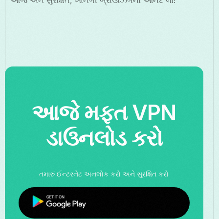
આજે મફત VPN
ડાઉનલોડ કરો
તમારું ઈન્ટરનેટ અનલોક કરો અને સુરક્ષિત કરો