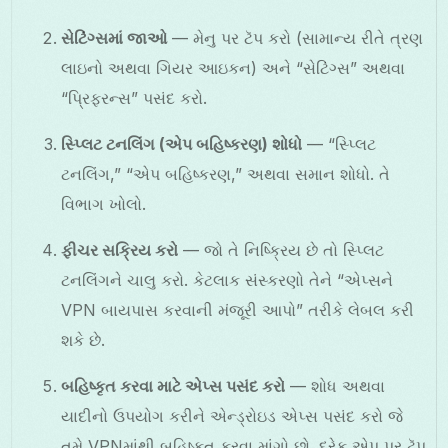
સેટિંગ્સમાં જાઓ
— મેનુ પર ટૅપ કરો (સામાન્ય રીતે ત્રણ
લાઇનો અથવા ગિયર આઇકન) અને “સેટિંગ્સ” અથવા
“પ્રિફરન્સ” પસંદ કરો.
સ્પ્લિટ ટનલિંગ (એપ બહિષ્કરણ) શોધો
— “સ્પ્લિટ
ટનલિંગ,” “એપ બહિષ્કરણ,” અથવા સમાન શોધો. તે
વિભાગ ખોલો.
ફીચર સક્રિય કરો
— જો તે નિષ્ક્રિય છે તો સ્પ્લિટ
ટનલિંગને ચાલુ કરો. કેટલાક સંસ્કરણો તેને “એપ્સને
VPN બાયપાસ કરવાની મંજૂરી આપો” તરીકે લેબલ કરી
શકે છે.
બહિષ્કૃત કરવા માટે એપ્સ પસંદ કરો
— શોધ અથવા
યાદીનો ઉપયોગ કરીને એન્ડ્રોઇડ એપ્સ પસંદ કરો જે
તમે VPNમાંથી બહિષ્કૃત કરવા માંગો છો. દરેક એપ પર ટૅપ