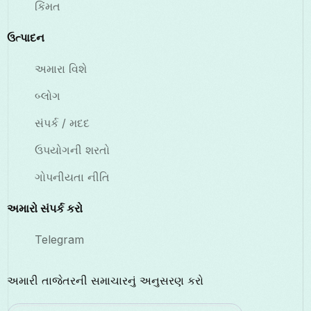
કિંમત
ઉત્પાદન
અમારા વિશે
બ્લોગ
સંપર્ક / મદદ
ઉપયોગની શરતો
ગોપનીયતા નીતિ
અમારો સંપર્ક કરો
Telegram
અમારી તાજેતરની સમાચારનું અનુસરણ કરો