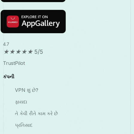
4.7
★
★
★
★
★
5/5
TrustPilot
કંપની
VPN શું છે?
ફાયદા
તે કેવી રીતે કામ કરે છે
પ્રતિસાદ