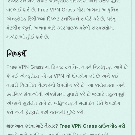
સ્પ્લિટ ટનલિંગ સપોર્ટ એન્ડ્રોઇડ સંસ્કરણ અને OEM દ્વારા
બદલાઈ શકે છે. Free VPN Grass મોટા ભાગના આધુનિક
એન્ડ્રોઇડ રિલીઝમાં સ્પ્લિટ ટનલિંગને સપોર્ટ કરે છે, પરંતુ
કેટલીક જૂની અથવા ભારે કસ્ટમાઇઝ કરેલી સંસ્કરણોમાં
મર્યાદાઓ હોઈ શકે છે.
નિષ્કર્ષ
Free VPN Grass માં સ્પ્લિટ ટનલિંગ તમને નિયંત્રણ આપે છે
કે કઈ એન્ડ્રોઇડ એપ્સ VPN નો ઉપયોગ કરે છે અને કઈ
તમારી નિયમિત નેટવર્કનો ઉપયોગ કરે છે. આ કાર્યક્ષમતા અને
સ્થાનિક સેવાઓની ઍક્સેસમાં સુધારો કરે છે જ્યારે મહત્વપૂર્ણ
એપ્સને સુરક્ષિત રાખે છે. બહિષ્કરણને મર્યાદિત રીતે ઉપયોગ
કરો અને ફેરફારો પછી વર્તનની પુષ્ટિ કરો.
શરૂઆત કરવા માટે તૈયાર?
Free VPN Grass ડાઉનલોડ કરો
આજે અને સુરક્ષિત, ખાનગી બ્રાઉઝિંગનો આનંદ લો!