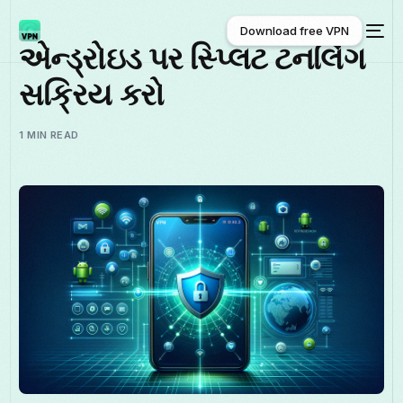
Download free VPN
એન્ડ્રોઇડ પર સ્પ્લિટ ટનલિંગ
સક્રિય કરો
Download free VPN
1 MIN READ
ગુજરાતી