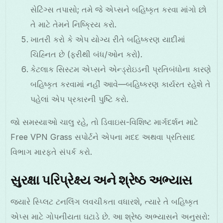
સેટિંગ્સ તપાસો; તમે જે એપ્સને બહિષ્કૃત કરવા માંગો છો
તે માટે તેમને નિષ્ક્રિય કરો.
ખાતરી કરો કે એપ યોગ્ય રીતે બહિષ્કરણ યાદીમાં
ચિહ્નિત છે (ફરીથી બંધ/ઓન કરો).
કેટલાક સિસ્ટમ એપ્સને એન્ડ્રોઇડની પ્રતિબંધોના કારણે
બહિષ્કૃત કરવામાં નહીં આવે—બહિષ્કરણ કાર્યરત રહેશે તે
પહેલાં એપ પ્રકારની પુષ્ટિ કરો.
જો સમસ્યાઓ ચાલુ રહે, તો ડિવાઇસ-વિશિષ્ટ માર્ગદર્શન માટે
Free VPN Grass સપોર્ટને એપના મદદ અથવા પ્રતિસાદ
વિભાગ મારફતે સંપર્ક કરો.
સુરક્ષા પરિપ્રેક્ષ્ય અને શ્રેષ્ઠ અભ્યાસ
જ્યારે સ્પ્લિટ ટનલિંગ લવચીકતા વધારશે, ત્યારે તે બહિષ્કૃત
એપ્સ માટે ગોપનીયતા ઘટાડે છે. આ શ્રેષ્ઠ અભ્યાસને અનુસરો: