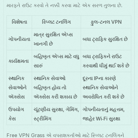
મારફતે રાઉટ કરવો તે નક્કી કરવા માટે એક સરળ તુલના છે.
વિશેષતા
સ્પ્લિટ ટનલિંગ
ફુલ-ટનલ VPN
માત્ર સુરક્ષિત એપ્સ
ગોપનીયતા
બધા ટ્રાફિક સુરક્ષિત છે
ખાનગી છે
બહિષ્કૃત એપ્સ માટે વધુ
બધા ટ્રાફિકને રાઉટ
કાર્યક્ષમતા
સારું
કરવાથી ધીમું થઈ શકે છે
સ્થાનિક
સ્થાનિક સેવાઓ
દૂરના IPના કારણે
સેવાઓને
બહિષ્કૃત હોય તો
સ્થાનિક સેવાઓને
ઍક્સેસ
ઍક્સેસ કરી શકાય છે
અવરોધિત કરી શકે છે
ઉપયોગ
ચૂંટણીય સુરક્ષા, ગેમિંગ,
ગોપનીયતાનું મહત્તમ,
કેસ
સ્ટ્રીમિંગ
જાહેર Wi‑Fi સુરક્ષા
Free VPN Grass એ વપરાશકર્તાઓ માટે સ્પ્લિટ ટનલિંગને