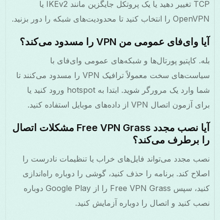
TCP تغییر دهید یا یک پروتکل جایگزین مانند IKEv2 یا
OpenVPN را انتخاب کنید تا محدودیت‌های شبکه را دور بزنید.
آیا وای‌فای عمومی من VPN را مسدود می‌کند؟
بله. کاپتیو پورتال‌ها و شبکه‌های عمومی وای‌فای با
سیاست‌های سخت معمولاً ترافیک VPN را مسدود می‌کنند تا
شما وارد یک مرورگر شوید. ابتدا به hotspot ورود کنید یا
برای آزمون اتصال VPN از داده‌های موبایل استفاده کنید.
آیا نصب مجدد Free VPN Grass مشکلات اتصال
را برطرف می‌کند؟
نصب مجدد می‌تواند فایل‌های خراب یا تنظیمات نادرست را
اصلاح کند. برنامه را حذف کنید، گوشی را دوباره راه‌اندازی
کنید، سپس Free VPN Grass را از Google Play دوباره
نصب کنید و اتصال را دوباره آزمایش کنید.