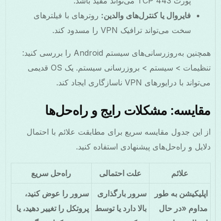
پورت TCP 443 می‌تواند مفید باشد.
فایروال یا کنترل‌های والدین:
روترهای با فیلترهای
سخت می‌تواند ترافیک VPN را مسدود کند.
همچنین به‌روزرسانی‌های سیستم Android را بررسی کنید:
تنظیمات > سیستم > بروزرسانی سیستم. یک OS قدیمی
می‌تواند با درایورهای VPN ناسازگاری ایجاد کند.
مقایسه: مشکلات رایج و راه‌حل‌ها
از این جدول مقایسه سریع برای مطابقت علائم با احتمال
دلایل و راه‌حل‌های پیشنهادی استفاده کنید.
علائم
علت احتمالی
راه‌حل سریع
اپلیکیشن به طور
سرور بارگذاری
سرور را عوض کنید،
مداوم «در حال
بالا دارد یا توسط
پروتکل را تغییر دهید، یا