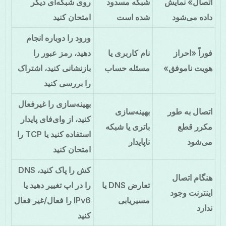
اتصال» نمایش
شبکه مسدود
روی شبکه‌ای دیگر
داده می‌شود
شده است
امتحان کنید
ورود را دوباره انجام
فوراً «احراز
نام کاربری یا
دهید، رمز عبور را
هویت ناموفق»
مسئله حساب
بازنشانی کنید، اشتراک
را بررسی کنید
بهینه‌سازی را غیرفعال
اتصال به طور
بهینه‌سازی
کنید، از وای‌فای پایدار
مکرر قطع
باتری یا شبکه
استفاده کنید یا TCP را
می‌شود
ناپایدار
امتحان کنید
کش را پاک کنید، DNS
هنگام اتصال
تعارض DNS یا
را در اپ تغییر دهید یا
اینترنت وجود
مسیریابی
IPv6 را فعال/غیر فعال
ندارد
کنید