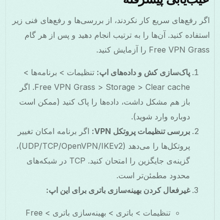
اگر رفع‌های سریع کار نکردند، از بررسی‌ها و رفع‌های فنی زیر
استفاده کنید. آن‌ها را به ترتیب انجام دهید و پس از هر گام
Free VPN Grass را آزمایش کنید.
پاک‌سازی کش و داده‌های اپ:
تنظیمات > برنامه‌ها >
Free VPN Grass > Storage > Clear cache. اگر
باز هم مشکل داشت، داده‌ها را پاک کنید (ممکن است
دوباره وارد شوید).
بررسی تنظیمات پروتکل VPN:
اگر برنامه امکان تغییر
پروتکل‌ها را می‌دهد (UDP/TCP/OpenVPN/IKEv2)،
گزینه‌ی جایگزین را امتحان کنید. TCP در شبکه‌های
محدود مطمئن‌تر است.
غیرفعال کردن بهینه‌سازی باتری برای این اپ:
تنظیمات > باتری > بهینه‌سازی باتری > Free