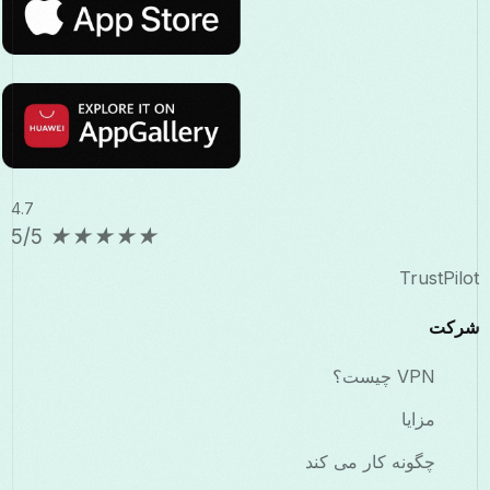
4.7
5/5
★
★
★
★
★
TrustPilot
شرکت
VPN چیست؟
مزایا
چگونه کار می کند