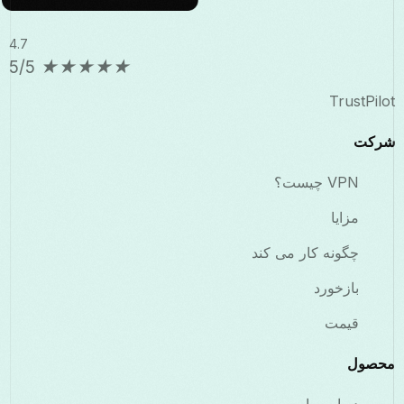
4.7
5/5
★
★
★
★
★
TrustPilot
شرکت
VPN چیست؟
مزایا
چگونه کار می کند
بازخورد
قیمت
محصول