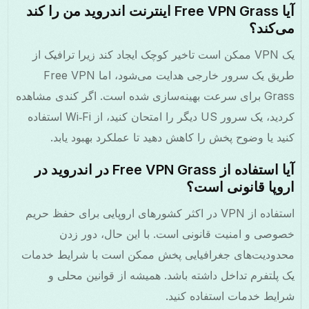
آیا Free VPN Grass اینترنت اندروید من را کند
می‌کند؟
یک VPN ممکن است تاخیر کوچک ایجاد کند زیرا ترافیک از
طریق یک سرور خارجی هدایت می‌شود، اما Free VPN
Grass برای سرعت بهینه‌سازی شده است. اگر کندی مشاهده
کردید، یک سرور US دیگر را امتحان کنید، از Wi‑Fi استفاده
کنید یا وضوح پخش را کاهش دهید تا عملکرد بهبود یابد.
آیا استفاده از Free VPN Grass در اندروید در
اروپا قانونی است؟
استفاده از VPN در اکثر کشورهای اروپایی برای حفظ حریم
خصوصی و امنیت قانونی است. با این حال، دور زدن
محدودیت‌های جغرافیایی پخش ممکن است با شرایط خدمات
یک پلتفرم تداخل داشته باشد. همیشه از قوانین محلی و
شرایط خدمات استفاده کنید.