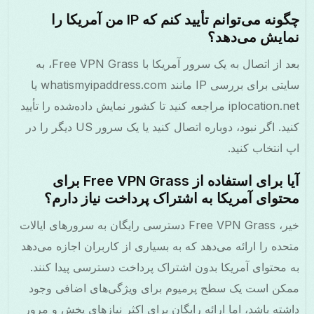
چگونه می‌توانم تأیید کنم که IP من آمریکا را
نمایش می‌دهد؟
بعد از اتصال به یک سرور آمریکا با Free VPN Grass، به
سایتی برای بررسی IP مانند whatismyipaddress.com یا
iplocation.net مراجعه کنید تا کشور نمایش داده‌شده را تأیید
کنید. اگر نبود، دوباره اتصال کنید یا یک سرور US دیگر را در
اپ انتخاب کنید.
آیا برای استفاده از Free VPN Grass برای
محتوای آمریکا به اشتراک پرداخت نیاز دارم؟
خیر، Free VPN Grass دسترسی رایگان به سرورهای ایالات
متحده را ارائه می‌دهد که به بسیاری از کاربران اجازه می‌دهد
به محتوای آمریکا بدون اشتراک پرداخت دسترسی پیدا کنند.
ممکن است یک سطح پرمیوم برای ویژگی‌های اضافی وجود
داشته باشد، اما ارائه رایگان برای اکثر نیازهای پخش و مرور