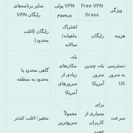
Free VPN
VPN پولی
سایر برنامه‌های
ویژگی
Grass
پریمیوم
رایگان VPN
اشتراک
رایگان (اغلب
هزینه
رایگان
ماهیانه/
محدود)
سالانه
بله،
دسترسی
بله، چندین
مکان‌های
گاهی محدود یا
به سرور
سرور
زیادی از
محدود به منطقه
US
آمریکا
سرورهای
آمریکا
برای
بسیاری از
معمولاً
سرعت
متغیر؛ اغلب کندتر
کاربران
سریع‌ترین
خوب