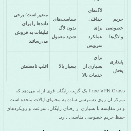
لاگ‌های
متغیر است؛ برخی
حریم
حداقلی
سیاست‌های
داده‌ها را برای
خصوصی
برای
بدون لاگ
تبلیغات به فروش
و لاگ‌ها
عملکرد
شدید معمول
می‌رسانند
سرویس
برای
پایداری
بسیاری از
بسیار بالا
اغلب نامطمئن
پخش
خدمات بالا
Free VPN Grass یک گزینه رایگان قوی ارائه می‌دهد که
تمرکز آن روی دسترسی ساده به محتوای ایالات متحده است
و در مقایسه با بسیاری از رقباي رایگان، سرعت و رویکردهای
حفظ حریم خصوصی مناسبی دارد.