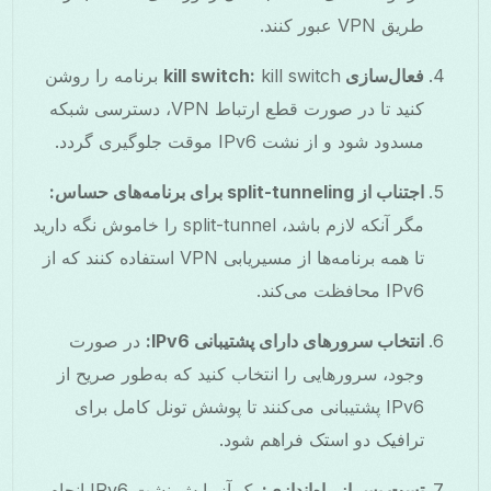
طریق VPN عبور کنند.
فعال‌سازی kill switch:
kill switch برنامه را روشن
کنید تا در صورت قطع ارتباط VPN، دسترسی شبکه
مسدود شود و از نشت IPv6 موقت جلوگیری گردد.
اجتناب از split-tunneling برای برنامه‌های حساس:
مگر آنکه لازم باشد، split-tunnel را خاموش نگه دارید
تا همه برنامه‌ها از مسیریابی VPN استفاده کنند که از
IPv6 محافظت می‌کند.
انتخاب سرورهای دارای پشتیبانی IPv6:
در صورت
وجود، سرورهایی را انتخاب کنید که به‌طور صریح از
IPv6 پشتیبانی می‌کنند تا پوشش تونل کامل برای
ترافیک دو استک فراهم شود.
تست پس از راه‌اندازی:
یک آزمایش نشت IPv6 انجام