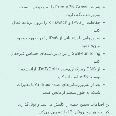
همیشه Free VPN Grass را به جدیدترین نسخه
به‌روزشده نگه دارید.
حفاظت از IPv6 و kill switch را درون برنامه فعال
کنید.
سرورهایی با پشتیبانی از IPv6 را در صورت وجود
ترجیح دهید.
Split-tunneling را برای برنامه‌های حساس غیرفعال
کنید.
از DNS رمزگذاری‌شده (DoT/DoH) ارائه‌شده
توسط VPN استفاده کنید.
بعد از به‌روزرسانی‌های عمده Android یا تغییرات
شبکه به طور منظم آزمایش کنید.
این اقدامات سطح حمله را کاهش می‌دهد و تونل‌گذاری
یکپارچه هر دو پروتکل IP را تضمین می‌کند.