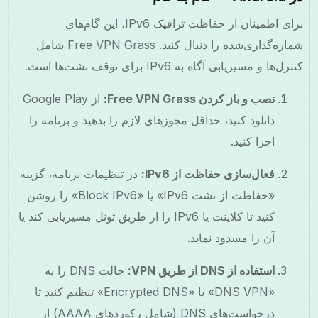
برای اطمینان از حفاظت ترافیک IPv6، این گام‌های
شماره‌گذاری‌شده را دنبال کنید. Free VPN Grass شامل
کنترل‌ها و مسیریابی آگاه به IPv6 برای توقف نشت‌ها است.
نصب و باز کردن Free VPN Grass:
از Google Play
دانلود کنید، حداقل مجوزهای لازم را بدهید و برنامه را
اجرا کنید.
فعال‌سازی حفاظت از IPv6:
در تنظیمات برنامه، گزینه
«حفاظت از نشت IPv6» یا «Block IPv6» را روشن
کنید تا کلاینت یا IPv6 را از طریق تونل مسیریابی کند یا
آن را مسدود نماید.
استفاده از DNS از طریق VPN:
حالت DNS را به
«DNS VPN» یا «Encrypted DNS» تنظیم کنید تا
درخواست‌های DNS (شامل رکوردهای AAAA) از