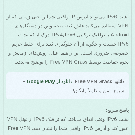
نشت IPv6 می‌تواند آدرس IP واقعی شما را حتی زمانی که از
VPN استفاده می‌کنید فاش کند، به‌خصوص در دستگاه‌های
Android با ترافیک ترکیبی IPv4/IPv6. درک اینکه نشت
IPv6 چیست و چگونه از آن جلوگیری کنید برای حفظ حریم
خصوصی ضروری است. این راهنما علل، روش‌های آزمایش و
نحوه حفاظت توسط Free VPN Grass را توضیح می‌دهد.
دانلود Free VPN Grass:
دانلود از Google Play
–
سریع، امن و کاملاً رایگان!
پاسخ سریع:
نشت IPv6 وقتی اتفاق می‌افتد که ترافیک IPv6 از تونل VPN
عبور کند و آدرس IPv6 واقعی شما را نشان دهد. Free VPN