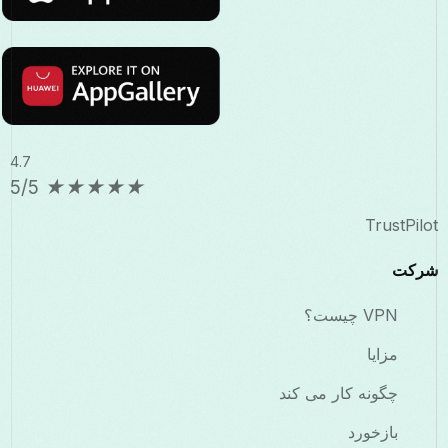
4.7
5/5
★
★
★
★
★
TrustPilot
شرکت
VPN چیست؟
مزایا
چگونه کار می کند
بازخورد