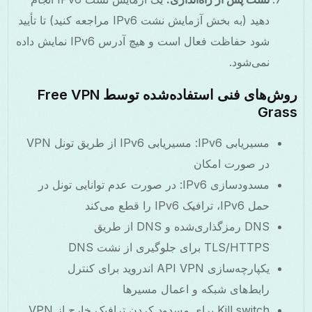
دهید (به بخش آزمایش نشت IPv6 مراجعه کنید) تا تأیید
شود حفاظت فعال است و هیچ آدرس IPv6 نمایش داده
نمی‌شود.
روش‌های فنی استفاده‌شده توسط Free VPN
Grass
مسیر‌یابی IPv6: مسیریابی IPv6 از طریق تونل VPN
در صورت امکان
مسدودسازی IPv6: در صورت عدم توانایی تونل در
حمل IPv6، ترافیک IPv6 را قطع می‌کند
DNS رمزگذاری‌شده و DNS از طریق
TLS/HTTPS برای جلوگیری از نشت DNS
یکپارچه‌سازی API VPN اندروید برای کنترل
رابط‌های شبکه و اعمال مسیرها
Kill switch برای مسدود کردن ترافیک خارج از VPN