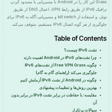
Grass این کار را در Android با مسیریابی یا مسدود کردن
ترافیک IPv6 از طریق رابط VPN، اعمال DNS از طریق
تونل، و استفاده از kill switch و مسیریابی آگاه به IPv6 برای
جلوگیری از هر گونه اتصال IPv6 مستقیم، متوقف می‌کند.
Table of Contents
نشت IPv6 چیست؟
چرا نشت‌های IPv6 در Android اهمیت دارند
چگونه Free VPN Grass از نشت‌های IPv6
جلوگیری می‌کند (راهنمای گام به گام)
چگونه در Android از نشت IPv6 آزمایش کنیم
بهترین روش‌ها و تنظیمات پیشنهادی
مقایسه: با حفاظت در برابر نشت IPv6 در برابر بدون
آن
سوالات پرتکرار