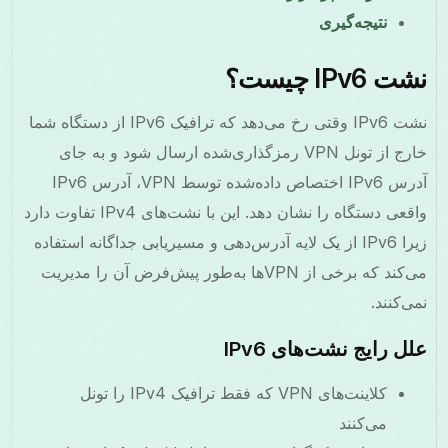
نتیجه‌گیری
نشت IPv6 چیست؟
نشت IPv6 وقتی رخ می‌دهد که ترافیک IPv6 از دستگاه شما
خارج از تونل VPN رمزگذاری‌شده ارسال شود و به جای
آدرس IPv6 اختصاص داده‌شده توسط VPN، آدرس IPv6
واقعی دستگاه را نشان دهد. این با نشت‌های IPv4 تفاوت دارد
زیرا IPv6 از یک لایه آدرس‌دهی و مسیریابی جداگانه استفاده
می‌کند که برخی از VPNها به‌طور پیش‌فرض آن را مدیریت
نمی‌کنند.
علل رایج نشت‌های IPv6
کلاینت‌های VPN که فقط ترافیک IPv4 را تونل
می‌کنند