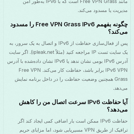
مانند Free VPN Grass است که با IPv6 به‌طور امن
مدیریت یا مسدود می‌کند.
چگونه بفهمم Free VPN Grass IPv6 را مسدود
می‌کند؟
پس از فعال‌سازی حفاظت از IPv6 و اتصال به یک سرور، به
یک سایت تست IP مراجعه کنید (مثلاً ipleak.net). اگر سایت
آدرس IPv6 بومی نشان ندهد یا IPv6 نشان داده‌شده با آدرس
IPv6 VPN برابر باشد، حفاظت کار می‌کند. Free VPN
Grass همچنین وضعیت حفاظت را در داخل برنامه نمایش
می‌دهد.
آیا حفاظت IPv6 سرعت اتصال من را کاهش
می‌دهد؟
حفاظت IPv6 ممکن است بار اضافی کمی ایجاد کند اگر
ترافیک از طریق VPN مسیریابی شود، اما مزایای حریم