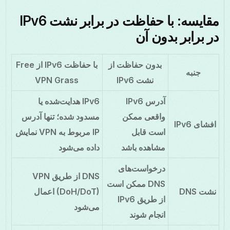
مقایسه: با حفاظت در برابر نشت IPv6
در برابر بدون آن
بدون حفاظت از
با حفاظت IPv6 از Free
جنبه
نشت IPv6
VPN Grass
آدرس IPv6
IPv6 هدایت‌شده یا
واقعی ممکن
مسدود شده؛ تنها آدرس
افشای IPv6
است قابل
IP مربوط به VPN نمایش
مشاهده باشد
داده می‌شود
درخواست‌های
DNS از طریق VPN
DNS ممکن است
نشت DNS
(DoH/DoT) اعمال
از طریق IPv6
می‌شود
انجام شوند