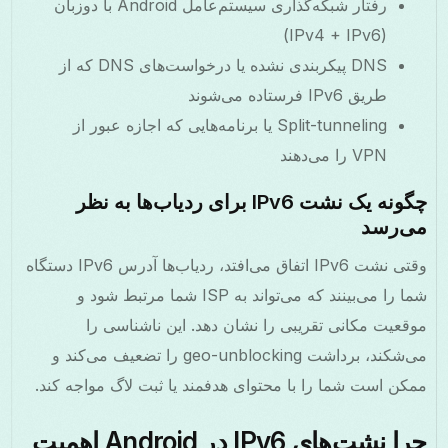
رفتار شبکه‌گذاری سیستم‌عامل Android با دوزبان
(IPv4 + IPv6)
DNS پیکربندی نشده یا درخواست‌های DNS که از
طریق IPv6 فرستاده می‌شوند
Split-tunneling یا برنامه‌هایی که اجازه عبور از
VPN را می‌دهند
چگونه یک نشت IPv6 برای ردیاب‌ها به نظر
می‌رسد
وقتی نشت IPv6 اتفاق می‌افتد، ردیاب‌ها آدرس IPv6 دستگاه
شما را می‌بینند که می‌تواند به ISP شما مرتبط شود و
موقعیت مکانی تقریبی را نشان دهد. این ناشناسی را
می‌شکند، برداشت geo-unblocking را تضعیف می‌کند و
ممکن است شما را با محتوای هدفمند یا ثبت لاگ مواجه کند.
چرا نشت‌های IPv6 در Android اهمیت