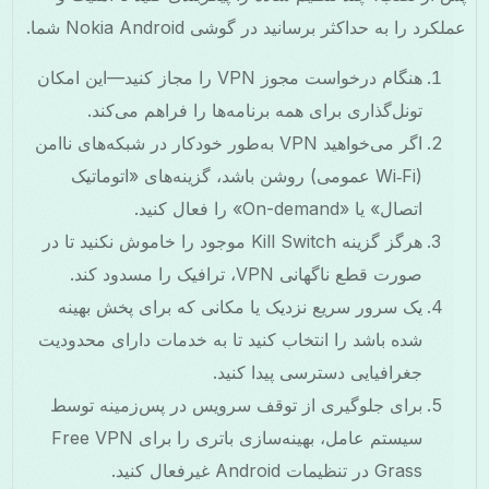
کرد را به حداکثر برسانید در گوشی Nokia Android شما.
هنگام درخواست مجوز VPN را مجاز کنید—این امکان
تونل‌گذاری برای همه برنامه‌ها را فراهم می‌کند.
اگر می‌خواهید VPN به‌طور خودکار در شبکه‌های ناامن
(Wi‑Fi عمومی) روشن باشد، گزینه‌های «اتوماتیک
اتصال» یا «On-demand» را فعال کنید.
هرگز گزینه Kill Switch موجود را خاموش نکنید تا در
صورت قطع ناگهانی VPN، ترافیک را مسدود کند.
یک سرور سریع نزدیک یا مکانی که برای پخش بهینه
شده باشد را انتخاب کنید تا به خدمات دارای محدودیت
جغرافیایی دسترسی پیدا کنید.
برای جلوگیری از توقف سرویس در پس‌زمینه توسط
سیستم عامل، بهینه‌سازی باتری را برای Free VPN
Grass در تنظیمات Android غیرفعال کنید.