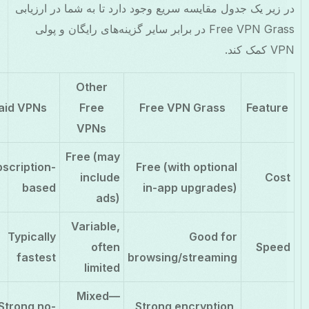
 زیر یک جدول مقایسه سریع وجود دارد تا به شما در ارزیابی
Free VPN Grass در برابر سایر گزینه‌های رایگان و پولی
کمک کند.
Other
Paid VPNs
Free
Free VPN Grass
Featur
VPNs
Free (may
Subscription-
Free (with optional
include
Cos
based
in-app upgrades)
ads)
Variable,
Typically
Good for
often
Spee
fastest
browsing/streaming
limited
Mixed—
Strong no-
Strong encryption,