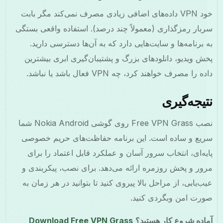
خود VPN داده‌های اضافی زیادی مصرف نمی‌کند مگر بابت
بار رمزگذاری (معمولاً چند درصد). استفاده واقعی بستگی
 برنامه‌ها و سایت‌هایی دارد که به آن‌ها دسترسی دارید.
ش ویدیو، دانلودهای بزرگ و پشتیبان‌گیری ابری بیشترین
ه را مصرف خواهند کرد، چه VPN فعال باشد یا نباشد.
یجه‌گیری
نصب Free VPN Grass روی گوشی Nokia Android شما
یع و ساده است. این برنامه حفاظت‌های حریم خصوصی
یه‌ای، انتخاب سرور آسان و عملکرد قابل اعتماد را برای
ور و پخش روزمره ارائه می‌دهد. برای نصب، پیکربندی و
ب‌یابی، از مراحل بالا پیروی کنید تا بتوانید در هر زمان به
رت امن وبگردی کنید.
اده شروع کار هستید؟
Download Free VPN Grass