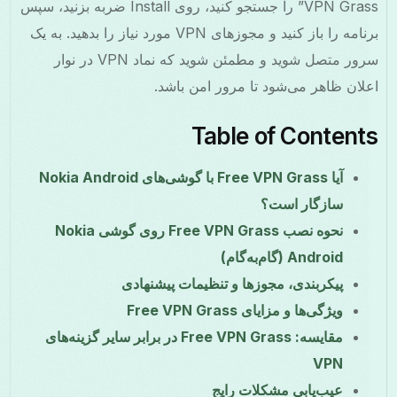
VPN Grass” را جستجو کنید، روی Install ضربه بزنید، سپس
برنامه را باز کنید و مجوزهای VPN مورد نیاز را بدهید. به یک
سرور متصل شوید و مطمئن شوید که نماد VPN در نوار
لان ظاهر می‌شود تا مرور امن باشد.
Table of Content
آیا Free VPN Grass با گوشی‌های Nokia Android
سازگار است؟
نحوه نصب Free VPN Grass روی گوشی Nokia
Android (گام‌به‌گام)
پیکربندی، مجوزها و تنظیمات پیشنهادی
ویژگی‌ها و مزایای Free VPN Grass
مقایسه: Free VPN Grass در برابر سایر گزینه‌های
VPN
عیب‌یابی مشکلات رایج