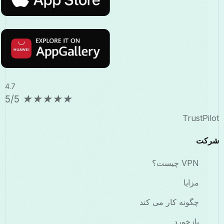
4.7
5/5
★
★
★
★
★
TrustP
کت
VPN چیست؟
مزایا
چگونه کار می کند
بازخورد