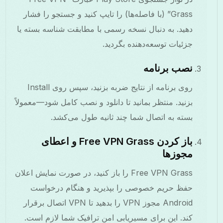
Grass” (با فاصله‌ها) را تایپ کنید و جستجو را فشار
دهید. به دنبال نسخه رسمی با مطابقت شناسه بسته یا
جزئیات توسعه‌دهنده بگردید.
نصب برنامه
روی برنامه از نتایج ضربه بزنید، سپس روی Install
بزنید. منتظر بمانید تا دانلود و نصب کامل شود—معمولاً
بسته به اتصال شما چند ثانیه طول می‌کشد.
باز کردن Free VPN Grass و اعطای
مجوزها
Free VPN Grass را باز کنید، در صورت نمایش اعلان
حفظ حریم خصوصی را بپذیرید و هنگام درخواست
Android مجوز VPN را بدهید تا VPN اتصال برقرار
کند. این برای مسیریابی امن ترافیک شما لازم است.