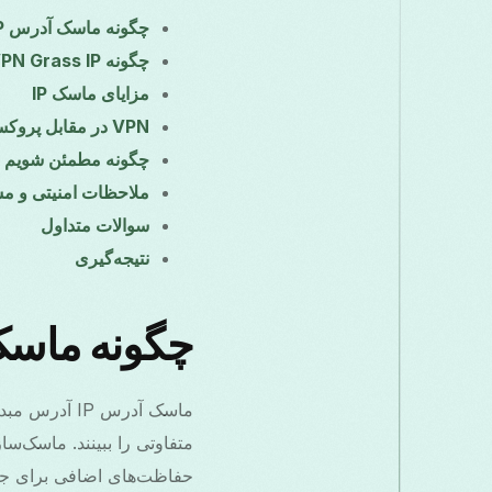
چگونه ماسک آدرس IP کار می‌کند؟
چگونه Free VPN Grass IP شما را در اندروید پنهان می‌کند (گام به گام)
مزایای ماسک IP
VPN در مقابل پروکسی در مقابل Tor — مقایسه
چگونه مطمئن شویم IP شما پنهان است
ملاحظات امنیتی و مش
سوالات متداول
نتیجه‌گیری
چگونه ماسک آدرس P
ماسک آدرس IP
متفاوتی را ببینند. ماسک‌
حفاظت‌های اضافی برای جلو