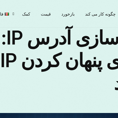
چگونه کار می کند
بازخورد
قیمت
کمک
فا
مخفی‌سازی آدرس IP:
ish
ر
ски
ais
iano