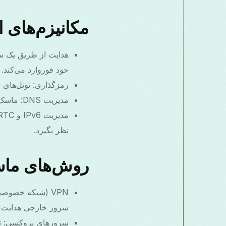
مکانیزم‌های 
خود فوروارد می‌کند.
رمزگذاری: تونل‌های رمزگذاری‌شده (VPN، SSH) مانع دید نا
مدیریت DNS: ماسک شامل حفاظت از درخواست‌های DNS است تا استعلام‌های DNS واقعی نمایش داده نشود.
نظر بگیرد.
روش‌های ماس
VPN (شبکه خصوص
سرور خارجی هدایت م
سرورهای پروکسی: ترا