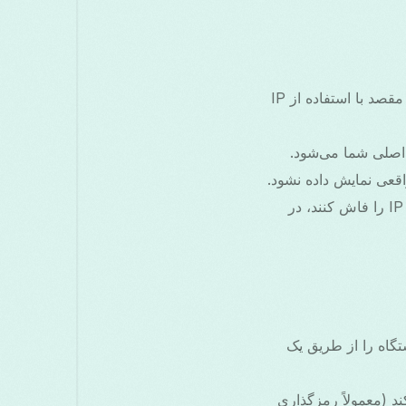
هدایت از طریق یک سرور راه دور: بسته‌های شما به سروری می‌روند که آن‌ها را به سمت مقصد با استفاده از IP
مدیریت IPv6 و WebRTC: ماسک صحیح باید IPv6 و قابلیت‌های مرورگر که ممکن است IP را فاش کنند، در
تگاه را از طریق یک
د (معمولاً رمزگذاری