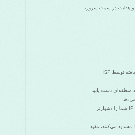
با ترکیب قابلیت‌های VPN اندروید، تونل امن و هدایت در سمت سرور،
حفاظت از حریم خصوصی: از وب‌سایت‌ها و ردیاب‌ها در پیوند دادن فعالیت به IP اختصاص‌یافته توسط ISP
 منطقه‌ای دست یابید.
کاهش تبلیغات هدفمند: کار忙 برای شبکه‌های تبلیغاتی برای ساخت پروفایل پایدار مرتبط با IP شما را دشوارتر
ی بر IP: برای دسترسی به خدماتی که محدوده‌های IP خاص را مسدود می‌کنند، مفید