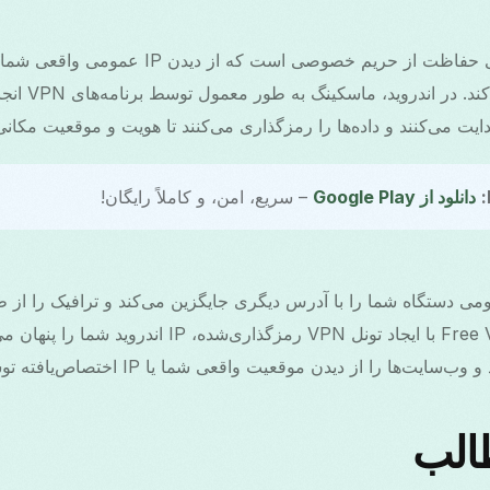
ماسک آدرس IP یک فناوری حفاظت از حریم خصوصی است 
خدمات آنلاین ج
یت می‌کنند و داده‌ها را رمزگذاری می‌کنند تا هویت و موقعیت مکا
دانلود از Google Play
– سریع، امن، و کاملاً رایگان!
I آدرس عمومی دستگاه شما را با آدرس دیگری جایگزین می‌کند و ترافیک را 
هدایت می‌کند. Free VPN Grass با ایجاد تونل VPN رمزگذار
ا از دیدن موقعیت واقعی شما یا IP اختصاص‌یافته توسط ISP باز می‌دارد.
الب