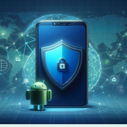
ски
ână
లుగు