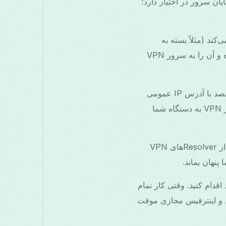
را انتخاب کنید. Free VPN Grass چندین نقطه پایان سرور در اختیار دارد؛
گذاری‌شده ایجاد می‌کند (مثلاً بسته به
پیاده‌سازی، WireGuard/OpenVPN/IKEv2). این تونل ترافیک خروجی را رمزگذاری کرده و آن را به سرور VPN
سرور VPN ترافیک رمزگذاری‌شده شما را دریافت می‌کند، آن را رمزگشایی کرده و به مقصد با آدرس IP عمومی
سرور به‌عنوان مبدا ارسال می‌کند. پکت‌های پاسخ از طریق مسیر معکوس از طریق سرور VPN به دستگاه شما
Free VPN Grass شامل مدیریت DNS و حفاظت از نشت است تا درخواست‌های DNS از Resolverهای VPN
ستفاده از یک وب‌سایت بررسی IP یا وضعیت داخل‌اپ برای تأیید IP جدید اقدام کنید. وقتی کار تمام
دد و اینترفیس مجازی موقت