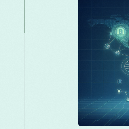
मराठी
മലയാളം
Melayu
Македон
සිංහල
Српски
Русский
Rom
Türkçe
ไทย
తె