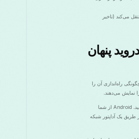
نتقل می‌کند (تاخیر
ما را در اندروید پنهان
ده از Free VPN Grass در اندروید برای ماسک کردن IP شما و چگونگی راه‌اندازی آن را
ا نمایش می‌دهند.
Free VPN Grass را از Google Play نصب کنید و به برنامه مجوز ایجاد اتصال VPN بدهید. Android از شما
افیک را از طریق یک آداپتور شبکه