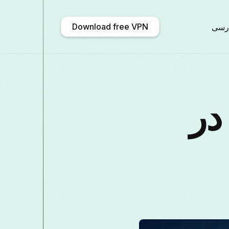
Download free VPN
رسی
አማርኛ
Shqip
Afrikaans
Engl
اهنمای پنهان کردن IP در
文 (中国)
Català
ဗမာစာ
Българ
Deutsch
ქართული
Galego
Franç
Қазақ тілі
ಕನ್ನಡ
日本語
Ital