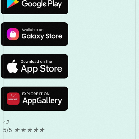
4.7
5/5
★
★
★
★
★