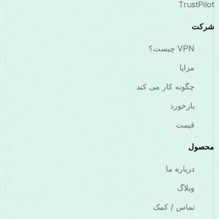
TrustPilot
شرکت
VPN چیست؟
مزایا
چگونه کار می کند
بازخورد
قیمت
محصول
درباره ما
وبلاگ
تماس / کمک