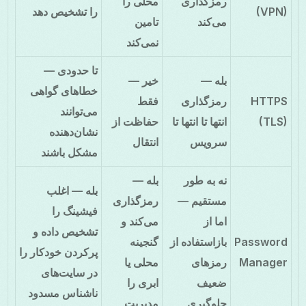
رمزگذاری
محلی را
(VPN)
را تشخیص دهد
می‌کند
تامین
نمی‌کند
تا حدودی —
بله —
خیر —
خطاهای گواهی
HTTPS
رمزگذاری
فقط
می‌توانند
(TLS)
انتها تا انتها تا
حفاظت از
نشان‌دهنده
سرویس
انتقال
مشکل باشند
نه به طور
بله —
بله — اغلب
مستقیم —
رمزگذاری
فیشینگ را
اما از
می‌کند و
تشخیص داده و
Password
بازاستفاده از
گنجینه
پرکردن خودکار را
Manager
رمزهای
محلی یا
در سایت‌های
ضعیف
ابری را
ناشناس مسدود
جلوگیری
مدیریت