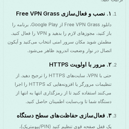
۱. نصب و فعال‌سازی Free VPN Grass
دانلود Free VPN Grass از Google Play، برنامه را
باز کنید، مجوزهای لازم را بدهید و VPN را فعال کنید.
مطمئن شوید مکان سرور امنی انتخاب می‌کنید و آیکون
اتصال در نوار وضعیت اندروید ظاهر می‌شود.
۲. مرور با اولویت HTTPS
حتی با VPN، سایت‌های HTTPS را ترجیح دهید. از
تنظیمات مرورگر یا افزونه‌هایی که HTTPS را اجرا
می‌کنند استفاده کنید تا از رمزگذاری انتها به انتها از
دستگاه شما تا وب‌سایت اطمینان حاصل کنید.
۳. فعال‌سازی حفاظت‌های سطح دستگاه
یک قفل صفحه قوی تنظیم کنید (PIN/بیومتریک)،