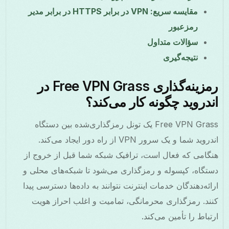
مقایسه سریع: VPN در برابر HTTPS در برابر مدیر
رمزعبور
سؤالات متداول
نتیجه‌گیری
رمزینه‌گذاری Free VPN Grass در
اندروید چگونه کار می‌کند؟
Free VPN Grass یک تونل رمزگذاری‌شده بین دستگاه
اندروید شما و یک سرور VPN از راه دور ایجاد می‌کند.
هنگامی که فعال است، ترافیک شبکه شما قبل از خروج از
دستگاه، کپسوله و رمزگذاری می‌شود تا شبکه‌های محلی و
ارائه‌دهندگان خدمات اینترنت نتوانند به داده‌ها دسترسی پیدا
کنند. رمزگذاری محرمانگی، تمامیت و اغلب احراز هویت
ارتباط را تأمین می‌کند.