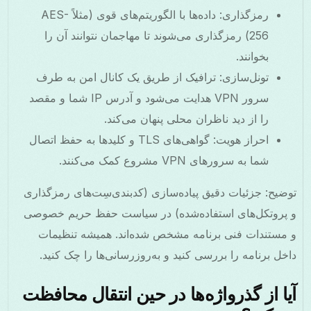
رمزگذاری: داده‌ها با الگوریتم‌های قوی (مثلاً AES-
256) رمزگذاری می‌شوند تا مهاجمان نتوانند آن را
بخوانند.
تونل‌سازی: ترافیک از طریق یک کانال امن به طرف
سرور VPN هدایت می‌شود و آدرس IP شما و مقصد
را از دید ناظران محلی پنهان می‌کند.
احراز هویت: گواهی‌های TLS و کلیدها به حفظ اتصال
شما به سرورهای VPN مشروع کمک می‌کنند.
توضیح: جزئیات دقیق پیاده‌سازی (کدبندی‌سِت‌های رمزگذاری
و پروتکل‌های استفاده‌شده) در سیاست حفظ حریم خصوصی
و مستندات فنی برنامه مشخص شده‌اند. همیشه تنظیمات
داخل برنامه را بررسی کنید و به‌روزرسانی‌ها را چک کنید.
آیا از گذرواژه‌ها در حین انتقال محافظت