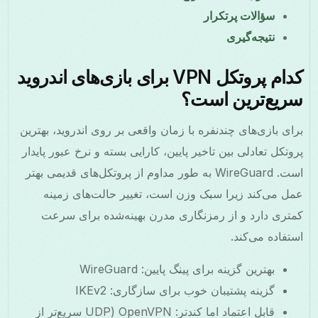
سؤالات پرتکرار
نتیجه‌گیری
کدام پروتکل VPN برای بازی‌های اندروید
سریع‌ترین است؟
برای بازی‌های چندنفره با زمان واقعی بر روی اندروید، بهترین
پروتکل تعادلی بین تاخیر پایین، کارایی بسته و نرخ عبور پایدار
است. WireGuard به طور مداوم از پروتکل‌های قدیمی بهتر
عمل می‌کند زیرا سبک وزن است، تغییر حالت‌های زمینه
کمتری دارد و از رمزنگاری مدرن بهینه‌شده برای سرعت
استفاده می‌کند.
بهترین گزینه برای پینگ پایین: WireGuard
گزینه پشتیبان خوب برای سازگاری: IKEv2
قابل اعتماد اما کندتر: OpenVPN (UDP سریع‌تر از