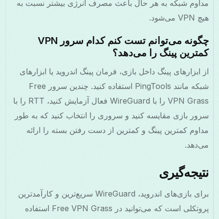
مداوم شبکه به هر حال باعث مصرف انرژی بیشتر نسبت به
هیچ VPN می‌شود.
چگونه می‌توانم تست کنم کدام سرور VPN
کمترین پینگ را می‌دهد؟
از ابزارهای پینگ داخل بازی، فرمان پینگ اندروید یا ابزارهای
شبکه مانند PingTools استفاده کنید. چندین سرور Free
VPN Grass را با WireGuard فعال آزمایش کنید، RTT را با
سرور بازی مقایسه کنید و سروری را انتخاب کنید که به طور
مداوم کمترین پینگ و کمترین از دست رفتن بسته را ارائه
می‌دهد.
نتیجه‌گیری
برای بازی‌های اندروید، WireGuard سریع‌ترین و کارآمدترین
پروتکلی است که می‌توانید در Free VPN Grass استفاده