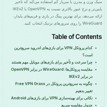
سبک وزن و مدرن با سربار کم استفاده می‌کند که تاخیر
پایین‌تر و نرخ عبور بالاتری نسبت به OpenVPN یا IKEv2
ارائه می‌دهد. برای بهترین پینگ در بازی و فریم‌های پایدار،
WireGuard را روی سرورهای نزدیک انتخاب کنید.
Table of Contents
کدام پروتکل VPN برای بازی‌های اندروید سریع‌ترین
است؟
چرا سرعت و تأخیر برای بازی‌های موبایل مهم هستند
مقایسه پروتکل‌ها: WireGuard در برابر OpenVPN
در برابر IKEv2
چگونه به سریع‌ترین پروتکل در Free VPN Grass
تغییر بدهیم
نکاتی برای بهینه‌سازی VPN برای بازی‌های Android
جدول مقایسه سریع