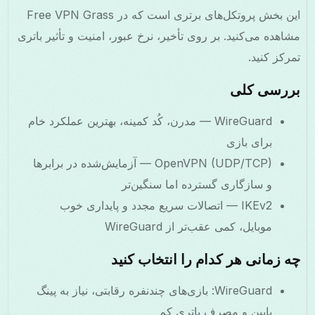
این بخش پروتکل‌های برتری است که در Free VPN Grass
مشاهده می‌کنید. بر روی تأخیر، نرخ عبور، امنیت و تأثیر باتری
تمرکز کنید.
بررسی کلی
WireGuard — مدرن، کُد کمینه، بهترین عملکرد خام
برای بازی
OpenVPN (UDP/TCP) — آزمایش‌شده در برابرها
و سازگاری گسترده اما سنگین‌تر
IKEv2 — اتصالات سریع مجدد و پایداری خوب
موبایل، کمی عقب‌تر از WireGuard
چه زمانی هر کدام را انتخاب کنید
WireGuard: بازی‌های چندنفره رقابتی، نیاز به پینگ
پایین و مصرف باتری کم