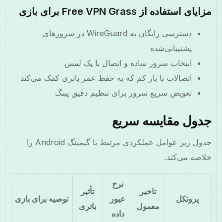
مزایای استفاده از Free VPN Grass برای بازی
دسترسی رایگان به WireGuard در سرورهای
پشتیبانی‌شده
انتخاب سرور ساده و اتصال با یک لمس
اتصالات با بار کم که به حفظ عمر باتری کمک می‌کند
تعویض سریع سرور برای تنظیم دقیق پینگ
جدول مقایسه سریع
جدول زیر عوامل عملکردی مرتبط با گیمینگ Android را
خلاصه می‌کند.
نرخ
تاخیر
تأثیر
پروتکل
عبور
توصیه برای بازی
معمول
باتری
داده