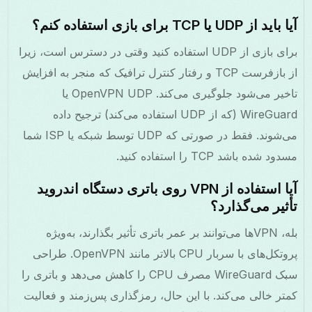
آیا باید از UDP یا TCP برای بازی استفاده کنم؟
برای بازی از UDP استفاده کنید وقتی در دسترس است، زیرا
از بازفرست TCP و رفتار کنترل ترافیک که منجر به افزایش
تاخیر می‌شود جلوگیری می‌کند. OpenVPN UDP یا
WireGuard (که از UDP استفاده می‌کند) ترجیح داده
می‌شوند. فقط در صورتی که UDP توسط شبکه یا ISP شما
مسدود شده باشد TCP را استفاده کنید.
آیا استفاده از VPN روی باتری دستگاه اندروید
تأثیر می‌گذارد؟
بله، VPN‌ها می‌توانند بر عمر باتری تأثیر بگذارند، به‌ویژه
پروتکل‌های با سربار CPU بالاتر مانند OpenVPN. طراحی
سبک WireGuard مصرف CPU را کاهش می‌دهد و باتری را
کمتر خالی می‌کند. با این حال، رمزگذاری پس‌زمند و فعالیت