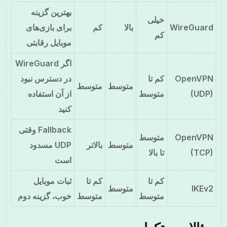
بهترین گزینه
خیلی
WireGuard
بالا
کم
برای بازی‌های
کم
موبایل رقابتی
اگر WireGuard
OpenVPN
کم تا
در دسترس نبود
متوسط
متوسط
(UDP)
متوسط
از آن استفاده
کنید
Fallback وقتی
OpenVPN
متوسط
متوسط
بالاتر
UDP مسدود
(TCP)
تا بالا
است
کم تا
کم تا
ثبات موبایل
IKEv2
متوسط
متوسط
متوسط
خوب، گزینه دوم