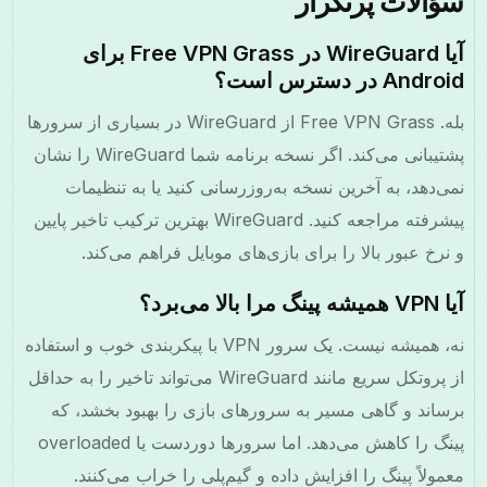
سؤالات پرتکرار
آیا WireGuard در Free VPN Grass برای
Android در دسترس است؟
بله. Free VPN Grass از WireGuard در بسیاری از سرورها
پشتیبانی می‌کند. اگر نسخه برنامه شما WireGuard را نشان
نمی‌دهد، به آخرین نسخه به‌روزرسانی کنید یا به تنظیمات
پیشرفته مراجعه کنید. WireGuard بهترین ترکیب تاخیر پایین
و نرخ عبور بالا را برای بازی‌های موبایل فراهم می‌کند.
آیا VPN همیشه پینگ مرا بالا می‌برد؟
نه، همیشه نیست. یک سرور VPN با پیکربندی خوب و استفاده
از پروتکل سریع مانند WireGuard می‌تواند تاخیر را به حداقل
برساند و گاهی مسیر به سرورهای بازی را بهبود بخشد، که
پینگ را کاهش می‌دهد. اما سرورها دوردست یا overloaded
معمولاً پینگ را افزایش داده و گیم‌پلی را خراب می‌کنند.