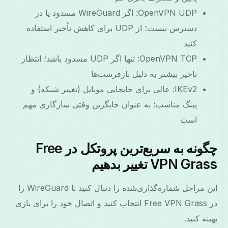
OpenVPN UDP: اگر WireGuard مسدود یا در
دسترس نیست؛ از UDP برای کاهش تأخیر استفاده
کنید
OpenVPN TCP: تنها اگر UDP مسدود باشد؛ انتظار
تاخیر بیشتر به دلیل بازفرست‌ها
IKEv2: عالی برای جابجایی موبایل (تغییر شبکه) و
پینگ مناسب؛ به عنوان جایگزین وقتی سازگاری مهم
است
چگونه به سریع‌ترین پروتکل در Free
VPN Grass تغییر بدهیم
این مراحل شماره‌گذاری‌شده را دنبال کنید تا WireGuard را
در Free VPN Grass انتخاب کنید و اتصال خود را برای بازی
بهینه کنید.