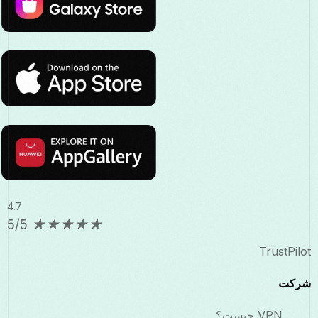
4.7
5/5
★
★
★
★
★
TrustPilot
شرکت
VPN چیست؟