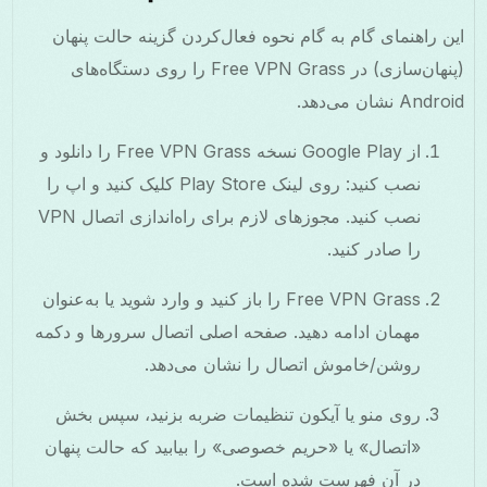
این راهنمای گام به گام نحوه فعال‌کردن گزینه حالت پنهان
(پنهان‌سازی) در Free VPN Grass را روی دستگاه‌های
Android نشان می‌دهد.
از Google Play نسخه Free VPN Grass را دانلود و
نصب کنید: روی لینک Play Store کلیک کنید و اپ را
نصب کنید. مجوزهای لازم برای راه‌اندازی اتصال VPN
را صادر کنید.
Free VPN Grass را باز کنید و وارد شوید یا به‌عنوان
مهمان ادامه دهید. صفحه اصلی اتصال سرورها و دکمه
روشن/خاموش اتصال را نشان می‌دهد.
روی منو یا آیکون تنظیمات ضربه بزنید، سپس بخش
«اتصال» یا «حریم خصوصی» را بیابید که حالت پنهان
در آن فهرست شده است.