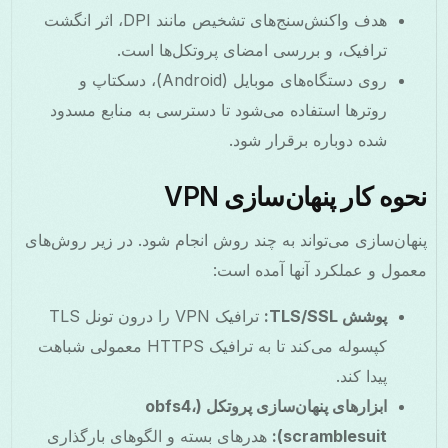
هدف واکنش‌سنج‌های تشخیص مانند DPI، اثر انگشت
ترافیک، و بررسی امضای پروتکل‌ها است.
روی دستگاه‌های موبایل (Android)، دسکتاپ و
روترها استفاده می‌شود تا دسترسی به منابع مسدود
شده دوباره برقرار شود.
نحوه کار پنهان‌سازی VPN
پنهان‌سازی می‌تواند به چند روش انجام شود. در زیر روش‌های
معمول و عملکرد آنها آمده است:
پوشش TLS/SSL:
ترافیک VPN را درون تونل TLS
کپسوله می‌کند تا به ترافیک HTTPS معمولی شباهت
پیدا کند.
ابزارهای پنهان‌سازی پروتکل (obfs4،
scramblesuit):
هدرهای بسته و الگوهای بارگذاری