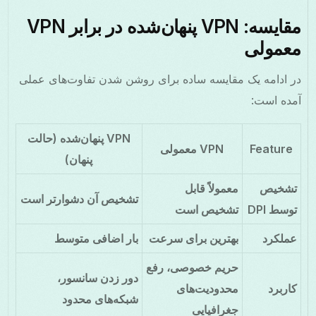
مقایسه: VPN پنهان‌شده در برابر VPN
معمولی
در ادامه یک مقایسه ساده برای روشن شدن تفاوت‌های عملی
آمده است:
VPN پنهان‌شده (حالت
Feature
VPN معمولی
پنهان)
تشخیص
معمولاً قابل
تشخیص آن دشوارتر است
توسط DPI
تشخیص است
عملکرد
بهترین برای سرعت
بار اضافی متوسط
حریم خصوصی، رفع
دور زدن سانسور،
کاربرد
محدودیت‌های
شبکه‌های محدود
جغرافیایی