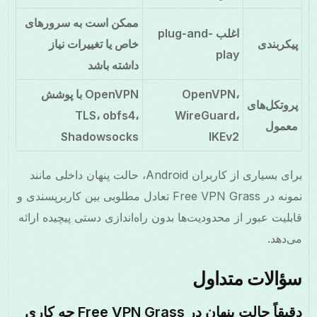
ممکن است به سرورهای
اغلب plug-and-
پیکربندی
خاص یا تغییرات نیاز
play
داشته باشد
OpenVPN،
OpenVPN با پوشش
پروتکل‌های
TLS، obfs4،
WireGuard،
معمول
Shadowsocks
IKEv2
برای بسیاری از کاربران Android، حالت پنهان داخلی مانند
نمونه در Free VPN Grass تعادل مطلوبی بین کاربرپسندی و
قابلیت عبور از محدودیت‌ها بدون راه‌اندازی دستی پیچیده ارائه
می‌دهد.
سؤالات متداول
دقیقاً حالت پنهان در Free VPN Grass چه کاری