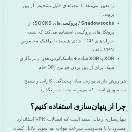
را تغییر می‌دهد تا امضاهای قابل تشخیص از بین
بروند.
Shadowsocks / پروکسی‌های SOCKS:
از
پروتکل‌های پروکسی استفاده می‌کند که شبیه
جریان‌های TCP عادی هستند تا ترافیک مخصوص
VPN نباشد.
XOR یا XOR ساده + ماسک‌کردن هدر:
رمزنگاری
سبک برای از بین بردن قوانین DPI خام.
هر روش دارای توازنی میان پیچیدگی، کارایی و سطح
سانسوری است که می‌تواند پشت سر بگذارد.
چرا از پنهان‌سازی استفاده کنیم؟
پنهان‌سازی زمانی مفید است که اتصالات VPN استاندارد
مسدود یا با محدودیت سرعت مواجه می‌شوند. دلایل کلیدی