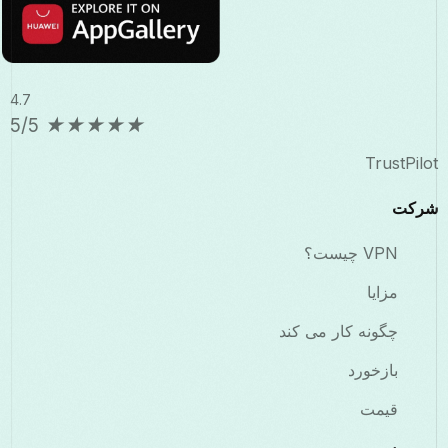
4.7
5/5
★
★
★
★
★
TrustPilot
شرکت
VPN چیست؟
مزایا
چگونه کار می کند
بازخورد
قیمت