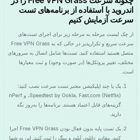
چگونه سرعت Free VPN Grass را در
اندروید با استفاده از برنامه‌های تست
سرعت آزمایش کنیم
از چک لیست مرحله به مرحله زیر برای اجرای تست‌های
سرعت سریع و تکرارپذیر در حالی که به Free VPN Grass
متصل هستید استفاده کنید. تست‌ها شامل اتصال به سرورهای
مختلف، تغییر پروتکل‌ها (در صورت وجود) و ثبت معیارها
است.
یک یا چند اپلیکیشن معتبر تست سرعت نصب کنید:
Speedtest by Ookla، Fast.com (Netflix)، و nPerf
گزینه‌های قابل اعتماد هستند. برنامه‌ها را به‌روز نگه
دارید.
یک تست پایه بدون فعال بودن Free VPN Grass اجرا
کنید. مقادیر دانلود، آپلود و پینگ را ثبت کنید. این به شما