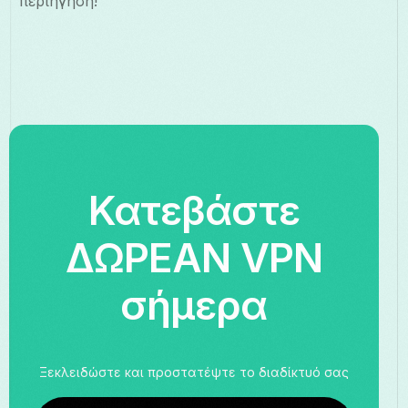
περιήγηση!
Κατεβάστε
ΔΩΡΕΑΝ VPN
σήμερα
Ξεκλειδώστε και προστατέψτε το διαδίκτυό σας