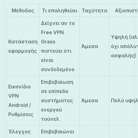
Μέθοδος
Τι επαληθεύει
Ταχύτητα
Αξιοπιστ
Δείχνει αν το
Free VPN
Υψηλή (α
Κατάσταση
Grass
Άμεσα
όχι απόλυ
εφαρμογής
πιστεύει ότι
ασφαλής)
είναι
συνδεδεμένο
Επιβεβαίωση
Εικονίδιο
σε επίπεδο
VPN
συστήματος
Άμεσα
Πολύ υψη
Android /
ενεργού
Ρυθμίσεις
τούνελ
Έλεγχος
Επιβεβαιώνει