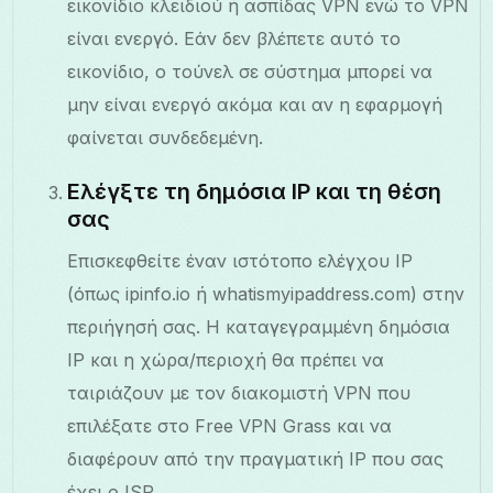
εικονίδιο κλειδιού ή ασπίδας VPN ενώ το VPN
είναι ενεργό. Εάν δεν βλέπετε αυτό το
εικονίδιο, ο τούνελ σε σύστημα μπορεί να
μην είναι ενεργό ακόμα και αν η εφαρμογή
φαίνεται συνδεδεμένη.
Ελέγξτε τη δημόσια IP και τη θέση
σας
Επισκεφθείτε έναν ιστότοπο ελέγχου IP
(όπως ipinfo.io ή whatismyipaddress.com) στην
περιήγησή σας. Η καταγεγραμμένη δημόσια
IP και η χώρα/περιοχή θα πρέπει να
ταιριάζουν με τον διακομιστή VPN που
επιλέξατε στο Free VPN Grass και να
διαφέρουν από την πραγματική IP που σας
έχει ο ISP.