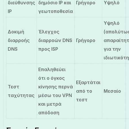
διεύθυνσης
δημόσιο IP και
Γρήγορο
Υψηλό
IP
γεωτοποθεσία
Υψηλό
Δοκιμή
Έλεγχος
(απολύτω
διαρροής
διαρροών DNS
Γρήγορο
απαραίτη
DNS
προς ISP
για την
ιδιωτικότ
Επαληθεύει
ότι ο όγκος
Εξαρτάται
Τεστ
κίνησης περνά
από το
Μεσαίο
ταχύτητας
μέσω του VPN
τεστ
και μετρά
απόδοση