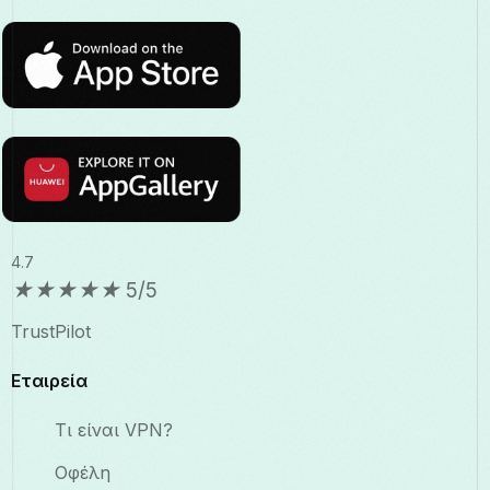
4.7
★
★
★
★
★
5/5
TrustPilot
Εταιρεία
Τι είναι VPN?
Οφέλη