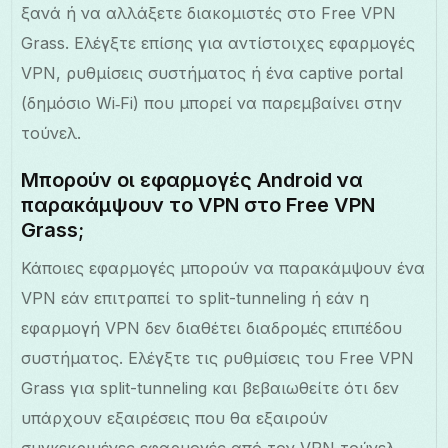
ξανά ή να αλλάξετε διακομιστές στο Free VPN
Grass. Ελέγξτε επίσης για αντίστοιχες εφαρμογές
VPN, ρυθμίσεις συστήματος ή ένα captive portal
(δημόσιο Wi‑Fi) που μπορεί να παρεμβαίνει στην
τούνελ.
Μπορούν οι εφαρμογές Android να
παρακάμψουν το VPN στο Free VPN
Grass;
Κάποιες εφαρμογές μπορούν να παρακάμψουν ένα
VPN εάν επιτραπεί το split-tunneling ή εάν η
εφαρμογή VPN δεν διαθέτει διαδρομές επιπέδου
συστήματος. Ελέγξτε τις ρυθμίσεις του Free VPN
Grass για split-tunneling και βεβαιωθείτε ότι δεν
υπάρχουν εξαιρέσεις που θα εξαιρούν
συγκεκριμένες εφαρμογές από τον VPN τούνελ.