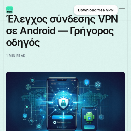
Download free VPN
Έλεγχος σύνδεσης VPN
σε Android — Γρήγορος
Download free VPN
οδηγός
1 MIN READ
Ελληνικά