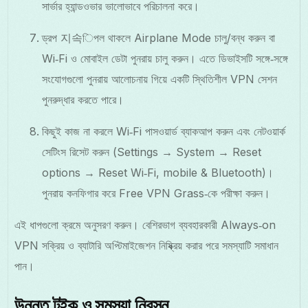
সার্ভার হ্যান্ডওভার ভালোভাবে পরিচালনা করে।
ড্রপ 지속িপল থাকলে Airplane Mode চালু/বন্ধ করুন বা
Wi‑Fi ও মোবাইল ডেটা পুনরায় চালু করুন। এতে ডিভাইসটি সঙ্গে‑সঙ্গে
সংযোগগুলো পুনরায় আলোচনায় গিয়ে একটি স্থিতিশীল VPN সেশন
পুনরুদ্ধার করতে পারে।
কিছুই কাজ না করলে Wi‑Fi পাসওয়ার্ড ব্যাকআপ করুন এবং নেটওয়ার্ক
সেটিংস রিসেট করুন (Settings → System → Reset
options → Reset Wi‑Fi, mobile & Bluetooth)।
পুনরায় কনফিগার করে Free VPN Grass‑কে পরীক্ষা করুন।
এই ধাপগুলো ক্রমে অনুসরণ করুন। বেশিরভাগ ব্যবহারকারী Always‑on
VPN সক্রিয় ও ব্যাটারি অপ্টিমাইজেশন নিষ্ক্রিয় করার পরে সমস্যাটি সমাধান
পান।
উন্নত টুইক ও সমস্যা নিরসন