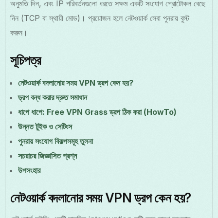
অনুমতি দিন, এবং IP পরিবর্তনগুলো ধরতে সক্ষম একটি সংযোগ প্রোটোকল বেছে
নিন (TCP বা স্থায়ী মোড)। প্রয়োজন হলে নেটওয়ার্ক সেবা পুনরায় বুস্ট
করুন।
সূচিপত্র
নেটওয়ার্ক বদলানোর সময় VPN ড্রপ কেন হয়?
ড্রপ বন্ধ করার দ্রুত সমাধান
ধাপে ধাপে: Free VPN Grass ড্রপ ঠিক করা (HowTo)
উন্নত টুইক ও সেটিংস
পুনরায় সংযোগ বিকল্পসমূহ তুলনা
সচরাচর জিজ্ঞাসিত প্রশ্ন
উপসংহার
নেটওয়ার্ক বদলানোর সময় VPN ড্রপ কেন হয়?