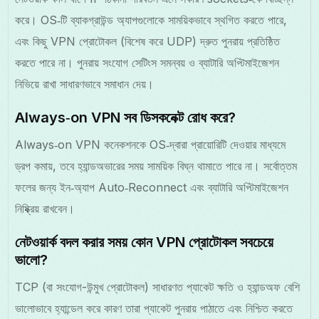
করে। OS‑টি ব্যাকগ্রাউন্ড অ্যাপগুলোকে সাময়িকভাবে স্থগিত করতে পারে,
এবং কিছু VPN প্রোটোকল (বিশেষ করে UDP) দ্রুত পুনরায় প্রতিষ্ঠিত
করতে পারে না। পুনরায় সংযোগ সেটিংস সমন্বয় ও ব্যাটারি অপ্টিমাইজেশন
নিভিয়ে রাখা সাধারণভাবে সমাধান দেয়।
Always‑on VPN সব ডিসকনেক্ট রোধ করে?
Always‑on VPN কনেকশনকে OS‑দ্বারা প্রায়োরিটি দেওয়ার মাধ্যমে
ড্রপ কমায়, তবে হ্যান্ডঅভারের সময় সাময়িক বিঘ্ন থামাতে পারে না। সর্বোত্তম
ফলের জন্য ইন‑অ্যাপ Auto‑Reconnect এবং ব্যাটারি অপ্টিমাইজেশন
নিষ্ক্রিয় রাখবেন।
নেটওয়ার্ক বদল করার সময় কোন VPN প্রোটোকল সবচেয়ে
ভালো?
TCP (বা সংযোগ-উন্মুখ প্রোটোকল) সাধারণত প্যাকেট ক্ষতি ও হ্যান্ডঅফ বেশি
ভালোভাবে হ্যান্ডেল করে কারণ তারা প্যাকেট পুনরায় পাঠাতে এবং নিশ্চিত করতে