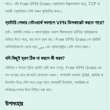
পারে। যদি Free VPN Grass প্রোটোকল বিকল্পসমর্থন করে, TCP বা
স্থায়ী প্রোটোকল টেস্ট করুন সুস্থিতির জন্য।
ব্যাটারি সেভার নেটওয়ার্ক বদলালে VPN ডিসকানেক্ট করতে পারে?
হ্যাঁ। ব্যাটারি সেভার ও ব্যাকগ্রাউন্ড অ্যাপ সীমাবদ্ধতা VPN প্রক্রিয়াকে
থামিয়ে দিতে পারে, যার ফলে ড্রপ হয়। Free VPN Grass‑কে ব্যাটারি
অপ্টিমাইজেশন থেকে ছাড় دیں এবং ব্যাকগ্রাউন্ড ডেটা সক্ষম করুন।
যদি কিছুই ড্রপ ঠিক না করলে কী করব?
মৌলিক ও উন্নত টুইক দুটোই চেষ্টা করে ফেলুন, Free VPN Grass‑এর
লগ সংগ্রহ করে সাপোর্টে যোগাযোগ করুন। পাশাপাশি আলাদা SIM, রাউটার বা
ডিভাইস নিয়ে টেস্ট করে দেখুন যাতে সমস্যাটি ডিভাইস, ক্যারিয়ার বা
সার্ভারের‑পক্ষের কিনা নিশ্চিত করা যায়।
উপসংহার