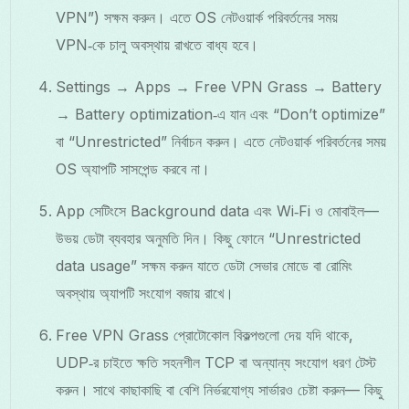
VPN”) সক্ষম করুন। এতে OS নেটওয়ার্ক পরিবর্তনের সময়
VPN‑কে চালু অবস্থায় রাখতে বাধ্য হবে।
Settings → Apps → Free VPN Grass → Battery
→ Battery optimization‑এ যান এবং “Don’t optimize”
বা “Unrestricted” নির্বাচন করুন। এতে নেটওয়ার্ক পরিবর্তনের সময়
OS অ্যাপটি সাসপেন্ড করবে না।
App সেটিংসে Background data এবং Wi‑Fi ও মোবাইল—
উভয় ডেটা ব্যবহার অনুমতি দিন। কিছু ফোনে “Unrestricted
data usage” সক্ষম করুন যাতে ডেটা সেভার মোডে বা রোমিং
অবস্থায় অ্যাপটি সংযোগ বজায় রাখে।
Free VPN Grass প্রোটোকোল বিকল্পগুলো দেয় যদি থাকে,
UDP‑র চাইতে ক্ষতি সহনশীল TCP বা অন্যান্য সংযোগ ধরণ টেস্ট
করুন। সাথে কাছাকাছি বা বেশি নির্ভরযোগ্য সার্ভারও চেষ্টা করুন— কিছু