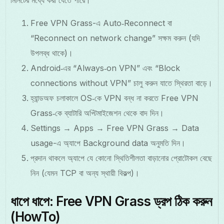
Free VPN Grass-এ Auto‑Reconnect বা
“Reconnect on network change” সক্ষম করুন (যদি
উপলব্ধ থাকে)।
Android‑এর “Always‑on VPN” এবং “Block
connections without VPN” চালু করুন যাতে স্থিরতা বাড়ে।
হ্যান্ডঅফ চলাকালে OS‑কে VPN বন্ধ না করতে Free VPN
Grass‑কে ব্যাটারি অপ্টিমাইজেশন থেকে বাদ দিন।
Settings → Apps → Free VPN Grass → Data
usage-এ অ্যাপে Background data অনুমতি দিন।
প্রদান থাকলে অ্যাপে যে কোনো স্থিতিশীলতা বাড়ানোর প্রোটোকল বেছে
নিন (যেমন TCP বা অন্য স্থায়ী বিকল্প)।
ধাপে ধাপে: Free VPN Grass ড্রপ ঠিক করুন
(HowTo)