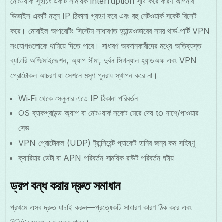
নেটওয়ার্ক সুইচিং একটি সাময়িক interruption সৃষ্টি করে কারণ আপনার
ডিভাইস একটি নতুন IP ঠিকানা গ্রহণ করে এবং বহু নেটওয়ার্ক সকেট রিসেট
করে। মোবাইল অপারেটিং সিস্টেম সাধারণত হ্যান্ডওভারের সময় থার্ড‑পার্টি VPN
সংযোগগুলোকে থামিয়ে দিতে পারে। সাধারণ অবদানকারীদের মধ্যে অতিব্যস্ত
ব্যাটারি অপ্টিমাইজেশন, অ্যাপ সীমা, দুর্বল সিগন্যাল হ্যান্ডঅফ এবং VPN
প্রোটোকল আচরণ যা সেশনে মসৃণ পুনরায় স্থাপন করে না।
Wi‑Fi থেকে সেলুলার এতে IP ঠিকানা পরিবর্তন
OS ব্যাকগ্রাউন্ড অ্যাপ বা নেটওয়ার্ক সকেট মেরে দেয় to সাশে/পাওয়ার
সেভ
VPN প্রোটোকল (UDP) ট্রান্সিয়েন্ট প্যাকেট হানির জন্য কম সহিষ্ণু
ক্যারিয়ার ডেটা বা APN পরিবর্তন সাময়িক রাউট পরিবর্তন ঘটায়
ড্রপ বন্ধ করার দ্রুত সমাধান
প্রথমে এসব দ্রুত যাচাই করুন—প্রত্যেকটি সাধারণ কারণ ঠিক করে এবং
মিনিটের মধ্যে করা যেতে পারে।