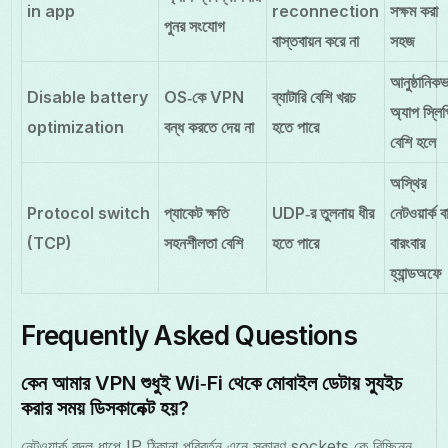
in app
reconnection
সক্ষম করা
পুনর সংযোগ
বাস্তবায়ন করে না
সহজ
আনুষ্ঠানিকভ
Disable battery
OS‑কে VPN
ব্যাটারি বেশি খরচ
অ্যাপ স্লিপ
optimization
বন্ধ করতে দেয় না
হতে পারে
বেশি হলে
অস্থির
Protocol switch
প্যাকেট ক্ষতি
UDP‑র তুলনায় ধীর
নেটওয়ার্ক ব
(TCP)
সহনশীলতা বেশি
হতে পারে
বারংবার
হ্যান্ডঅফে
Frequently Asked Questions
কেন আমার VPN শুধুই Wi‑Fi থেকে মোবাইল ডেটায় স্যুইচ
করার সময় ডিসকানেক্ট হয়?
নেটওয়ার্ক বদল ধাপে IP ঠিকানা পরিবর্তন এনে সকারণ sockets‑কে বিচ্ছিন্ন