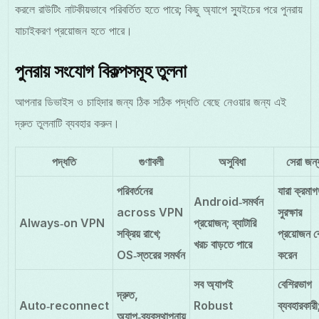
করলে রাউটিং নাটকীয়ভাবে পরিবর্তিত হতে পারে; কিছু অ্যাপে স্যুইচের পরে পুনরায়
যাচাইকরণ প্রয়োজন হতে পারে।
পুনরায় সংযোগ বিকল্পসমূহ তুলনা
আপনার ডিভাইস ও চাহিদার জন্য ঠিক সঠিক পদ্ধতি বেছে নেওয়ার জন্য এই
দ্রুত তুলনাটি ব্যবহার করুন।
পদ্ধতি
গুণাবলী
অসুবিধা
সেরা জন্
পরিবর্তনের
যারা ক্রমা
Android‑সমর্থন
across VPN
সুরক্ষার
Always‑on VPN
প্রয়োজন; ব্যাটারি
সক্রিয় রাখে;
প্রয়োজন 
খরচ বাড়তে পারে
OS‑স্তরের সমর্থন
করেন
সব অ্যাপই
বেশিরভাগ
দ্রুত,
Auto‑reconnect
Robust
ব্যবহারকারী
অ্যাপ‑ব্যবস্থাপনায়