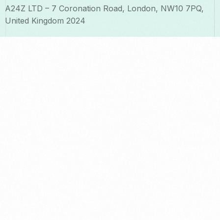
A24Z LTD – 7 Coronation Road, London, NW10 7PQ,
United Kingdom 2024