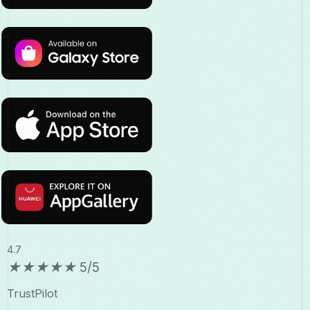
4.7
★
★
★
★
★
5/5
TrustPilot