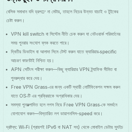
বেসিক সমাধান যদি ড্রপים না মেটায়, তাহলে নিচের উন্নত যাচাই ও টুইকের
চেষ্টা করুন।
VPN kill switch বা সিস্টেম নীতি চেক করুন যা নেটওয়ার্ক পরিবর্তনের
সময় পুনরায় সংযোগ ব্লক করতে পারে।
দ্বিতীয় ডিভাইস বা আলাদা সিমে টেস্ট করুন যাতে ক্যারিয়ার‑specific
আচরণ কারণটাই নিশ্চিত হয়।
APN সেটিংস পরীক্ষা করুন—কিছু ক্যারিয়ার VPN ট্র্যাফিক সীমিত বা
পুনরুদ্ধার করে দেয়।
Free VPN Grass‑এর জন্য একটি স্থায়ী নোটিফিকেশন সক্ষম করুন
যাতে OS‑টি এর প্রক্রিয়াকে অগ্রাধিকার দেয়।
সমস্যা পুনরুত্পাদিত হলে লগস নিয়ে Free VPN Grass‑কে সমর্থনে
যোগাযোগ করুন—বিস্তারিত লগ ডায়াগনসিস-speed করে।
দ্রষ্টব্য: Wi‑Fi (প্রায়শই IPv6 বা NAT সহ) থেকে মোবাইল ডেটায় স্যুইচ