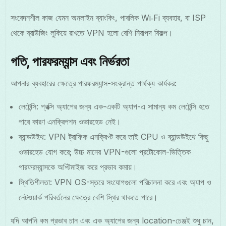
সংবেদনশীল কাজ যেমন অনলাইন ব্যাংকিং, পাবলিক Wi‑Fi ব্যবহার, বা ISP
থেকে ব্রাউজিং লুকিয়ে রাখতে VPN হলো বেশি নিরাপদ বিকল্প।
গতি, পারফরম্যান্স এবং নির্ভরতা
আপনার ব্যবহারের ক্ষেত্রে পারফরম্যান্স-সংক্রান্ত পার্থক্য কার্যকর:
লেটেন্সি: প্রক্সি অ্যাপের জন্য এক-একটি অ্যাপ-এ সামান্য কম লেটেন্সি হতে
পারে কারণ এনক্রিপশন ওভারহেড নেই।
ব্যান্ডউইথ: VPN ট্রাফিক এনক্রিপ্ট করে তাই CPU ও ব্যান্ডউইথে কিছু
ওভারহেড যোগ করে; উচ্চ মানের VPN-গুলো প্রটোকোল-ভিত্তিক
পারফরম্যান্সকে অপ্টিমাইজ করে প্রভাব কমায়।
স্থিতিশীলতা: VPN OS-স্তরে সংযোগগুলো পরিচালনা করে এবং অ্যাপ ও
নেটওয়ার্ক পরিবর্তনের ক্ষেত্রে বেশি স্থির থাকতে পারে।
যদি আপনি কম প্রভাব চান এবং এক অ্যাপের জন্য location-চেঞ্জই শুধু চান,