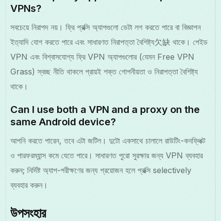
VPNs?
সবচেয়ে নিরাপদ নয়। ফ্রি প্রক্সি অ্যাপগুলো ডেটা লগ করতে পারে বা বিজ্ঞাপন
ইত্যাদি যোগ করতে পারে এবং সাধারণত নিরাপত্তা বৈশিষ্ট্য欠缺 থাকে। পেইড
VPN এবং বিশ্বাসযোগ্য ফ্রি VPN অ্যাপগুলোর (যেমন Free VPN
Grass) স্বচ্ছ নীতি থাকলে প্রায়ই শক্ত গোপনীয়তা ও নিরাপত্তা বৈশিষ্ট্য
থাকে।
Can I use both a VPN and a proxy on the
same Android device?
আপনি করতে পারেন, তবে এটা জটিল। দুটো একসাথে চালালে রাউটিং-কনফ্লিক্ট
ও পারফরম্যান্স কমে যেতে পারে। সাধারণত পুরো সুরক্ষার জন্য VPN ব্যবহার
করুন; নির্দিষ্ট অ্যাপ-পরীক্ষণের জন্য প্রয়োজন হলে প্রক্সি selectively
ব্যবহার করুন।
উপসংহার