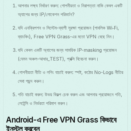
আপনার লক্ষ্য নির্ধারণ করুন: গোপনীয়তা ও নিরাপত্তা নাকি কেবল একটি
অ্যাপের জন্য IP/লোকেশন পরিবর্তন?
যদি এনক্রিপশন ও সিস্টেম-ব্যাপী সুরক্ষা প্রয়োজন (পাবলিক Wi‑Fi,
ব্যাংকিং), Free VPN Grass-এর মতো VPN বেছে নিন।
যদি কেবল একটি অ্যাপের জন্য সাময়িক IP-masking প্রয়োজন
(যেমন অঞ্চল-আধার_TEST), প্রক্সি বিবেচনা করুন।
গোপনীয়তা নীতি ও লগিং যাচাই করুন: স্পষ্ট, কঠোর No-Logs নীতির
সেবা পছন্দ করুন।
গতি যাচাই করুন: উভয় বিকল্প চেক করুন এবং আপনার প্রয়োজনে গতি,
লেটেন্সি ও নির্ভরতা পরিমাপ করুন।
Android-এ Free VPN Grass কিভাবে
ইনস্টল করবেন