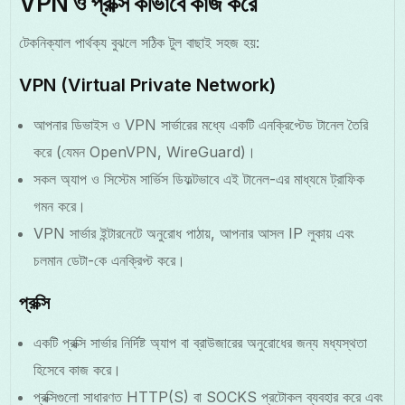
VPN ও প্রক্সি কীভাবে কাজ করে
টেকনিক্যাল পার্থক্য বুঝলে সঠিক টুল বাছাই সহজ হয়:
VPN (Virtual Private Network)
আপনার ডিভাইস ও VPN সার্ভারের মধ্যে একটি এনক্রিপ্টেড টানেল তৈরি
করে (যেমন OpenVPN, WireGuard)।
সকল অ্যাপ ও সিস্টেম সার্ভিস ডিফল্টভাবে এই টানেল-এর মাধ্যমে ট্রাফিক
গমন করে।
VPN সার্ভার ইন্টারনেটে অনুরোধ পাঠায়, আপনার আসল IP লুকায় এবং
চলমান ডেটা-কে এনক্রিপ্ট করে।
প্রক্সি
একটি প্রক্সি সার্ভার নির্দিষ্ট অ্যাপ বা ব্রাউজারের অনুরোধের জন্য মধ্যস্থতা
হিসেবে কাজ করে।
প্রক্সিগুলো সাধারণত HTTP(S) বা SOCKS প্রটোকল ব্যবহার করে এবং