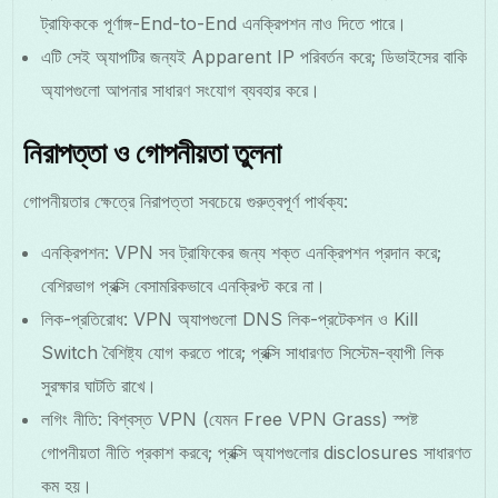
ট্রাফিককে পূর্ণাঙ্গ-End-to-End এনক্রিপশন নাও দিতে পারে।
এটি সেই অ্যাপটির জন্যই Apparent IP পরিবর্তন করে; ডিভাইসের বাকি
অ্যাপগুলো আপনার সাধারণ সংযোগ ব্যবহার করে।
নিরাপত্তা ও গোপনীয়তা তুলনা
গোপনীয়তার ক্ষেত্রে নিরাপত্তা সবচেয়ে গুরুত্বপূর্ণ পার্থক্য:
এনক্রিপশন: VPN সব ট্রাফিকের জন্য শক্ত এনক্রিপশন প্রদান করে;
বেশিরভাগ প্রক্সি বেসামরিকভাবে এনক্রিপ্ট করে না।
লিক-প্রতিরোধ: VPN অ্যাপগুলো DNS লিক-প্রটেকশন ও Kill
Switch বৈশিষ্ট্য যোগ করতে পারে; প্রক্সি সাধারণত সিস্টেম-ব্যাপী লিক
সুরক্ষার ঘাটতি রাখে।
লগিং নীতি: বিশ্বস্ত VPN (যেমন Free VPN Grass) স্পষ্ট
গোপনীয়তা নীতি প্রকাশ করবে; প্রক্সি অ্যাপগুলোর disclosures সাধারণত
কম হয়।