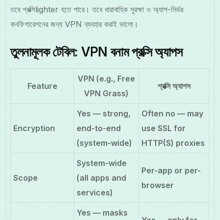
তবে প্রক্সিlighter হতে পারে। তবে ধারাবাহিক সুরক্ষা ও অ্যাপ-নির্ভর
কনফিগারেশনের জন্য VPN ব্যবহার করাই ভালো।
তুলনামূলক টেবিল: VPN বনাম প্রক্সি অ্যাপস
VPN (e.g., Free
Feature
প্রক্সি অ্যাপস
VPN Grass)
Yes — strong,
Often no — may
Encryption
end-to-end
use SSL for
(system-wide)
HTTP(S) proxies
System-wide
Per-app or per-
Scope
(all apps and
browser
services)
Yes — masks
Yes — only for