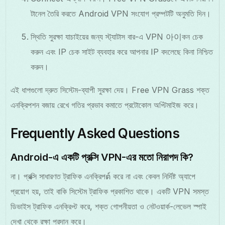
টানেল তৈরি করতে Android VPN সংযোগ প্রম্পটটি অনুমতি দিন।
স্থিতি সুরক্ষা যাচাইয়ের জন্য স্ট্যাটাস বার-এ VPN 아이কন চেক
করুন এবং IP চেক সাইট ব্যবহার করে আপনার IP বদলেছে কিনা নিশ্চিত
করুন।
এই ধাপগুলো দ্রুত সিস্টেম-ব্যাপী সুরক্ষা দেয়। Free VPN Grass শক্ত
এনক্রিপশন বজায় রেখে গতির প্রভাব কমাতে প্রটোকোল অপ্টিমাইজ করে।
Frequently Asked Questions
Android-এ একটি প্রক্সি VPN-এর মতো নিরাপদ কি?
না। প্রক্সি সাধারণত ট্রাফিক এনক্রিপต์ করে না এবং কেবল নির্দিষ্ট অ্যাপে
প্রয়োগ হয়, তাই বাকি সিস্টেম ট্রাফিক প্রকাশিত থাকে। একটি VPN সমস্ত
ডিভাইস ট্রাফিক এনক্রিপ্ট করে, শক্ত গোপনীয়তা ও নেটওয়ার্ক-লেভেল স্পাই
দেখা থেকে রক্ষা প্রদান করে।