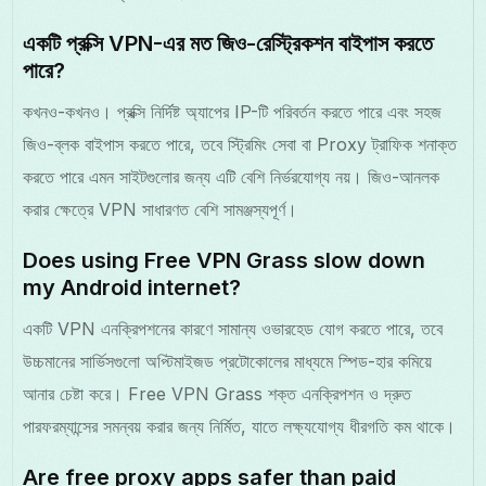
একটি প্রক্সি VPN-এর মত জিও-রেস্ট্রিকশন বাইপাস করতে
পারে?
কখনও-কখনও। প্রক্সি নির্দিষ্ট অ্যাপের IP-টি পরিবর্তন করতে পারে এবং সহজ
জিও-ব্লক বাইপাস করতে পারে, তবে স্ট্রিমিং সেবা বা Proxy ট্রাফিক শনাক্ত
করতে পারে এমন সাইটগুলোর জন্য এটি বেশি নির্ভরযোগ্য নয়। জিও-আনলক
করার ক্ষেত্রে VPN সাধারণত বেশি সামঞ্জস্যপূর্ণ।
Does using Free VPN Grass slow down
my Android internet?
একটি VPN এনক্রিপশনের কারণে সামান্য ওভারহেড যোগ করতে পারে, তবে
উচ্চমানের সার্ভিসগুলো অপ্টিমাইজড প্রটোকোলের মাধ্যমে স্পিড-হার কমিয়ে
আনার চেষ্টা করে। Free VPN Grass শক্ত এনক্রিপশন ও দ্রুত
পারফরম্যান্সের সমন্বয় করার জন্য নির্মিত, যাতে লক্ষ্যযোগ্য ধীরগতি কম থাকে।
Are free proxy apps safer than paid