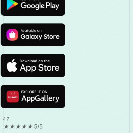
4.7
★
★
★
★
★
5/5