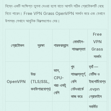
নিম্নে একটি সংক্ষিপ্ত তুলনা দেওয়া হলো যাতে আপনি সঠিক প্রোটোকলটি বেছে
নিতে পারেন। Free VPN Grass OpenVPN সমর্থন করে এবং যেখানে
উপলব্ধ সেখানে আধুনিক বিকল্পগুলোও দেয়।
Free
মোবাইল-
VPN
প্রোটোকল
সুরক্ষা
পারফরম্যান্স
সামঞ্জস্যতা
Grass
সমর্থন
খুব
হ্যাঁ —
ভাল,
উচ্চ
সামঞ্জস্যপূর্ণ,
নেটিভ ও
CPU-
OpenVPN
(TLS/SSL,
বেশি
ইমপোর্টযোগ্য
খরচ একটু
কনফিগারযোগ্য)
নেটওয়ার্কে
.ovpn
বেশি
কাজ করে
প্রোফাইল
সমর্থিত