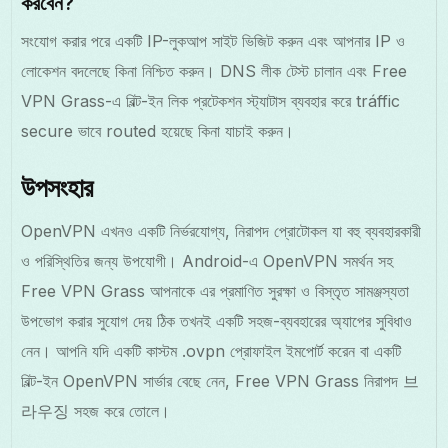
করবেন?
সংযোগ করার পরে একটি IP-লুকআপ সাইট ভিজিট করুন এবং আপনার IP ও
লোকেশন বদলেছে কিনা নিশ্চিত করুন। DNS লীক টেস্ট চালান এবং Free
VPN Grass-এ বিল্ট-ইন লিক প্রটেকশন স্ট্যাটাস ব্যবহার করে tráffic
secure ভাবে routed হয়েছে কিনা যাচাই করুন।
উপসংহার
OpenVPN এখনও একটি নির্ভরযোগ্য, নিরাপদ প্রোটোকল যা বহু ব্যবহারকারী
ও পরিস্থিতির জন্য উপযোগী। Android-এ OpenVPN সমর্থন সহ
Free VPN Grass আপনাকে এর প্রমাণিত সুরক্ষা ও বিস্তৃত সামঞ্জস্যতা
উপভোগ করার সুযোগ দেয় ঠিক তখনই একটি সহজ-ব্যবহারের অ্যাপের সুবিধাও
নেন। আপনি যদি একটি কাস্টম .ovpn প্রোফাইল ইমপোর্ট করেন বা একটি
বিল্ট-ইন OpenVPN সার্ভার বেছে নেন, Free VPN Grass নিরাপদ 브
라우징 সহজ করে তোলে।