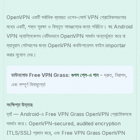
OpenVPN একটি সর্বাধিক ব্যবহৃত ওপেন-সোর্স VPN প্রোটোকলগুলোর
মধ্যে একটি, শক্ত সুরক্ষা ও বিস্তৃত সামঞ্জস্যের জন্য পরিচিত। বহু Android
VPN অ্যাপ্লিকেশন নেটিভভাবে OpenVPN সমর্থন অন্তর্ভুক্ত করে বা
ম্যানুয়াল সেটআপের জন্য OpenVPN কনফিগারেশন ফাইল importar
করার সুযোগ দেয়।
ডাউনলোড Free VPN Grass:
গুগল প্লে-এ পান
– দ্রুত, নিরাপদ,
এবং সম্পূর্ণ বিনামূল্যে!
সংক্ষিপ্ত উত্তর:
হ্যাঁ — Android-এ Free VPN Grass OpenVPN প্রোটোকলকে
সমর্থন করে। OpenVPN-secured, audited encryption
(TLS/SSL) প্রদান করে, এবং Free VPN Grass OpenVPN