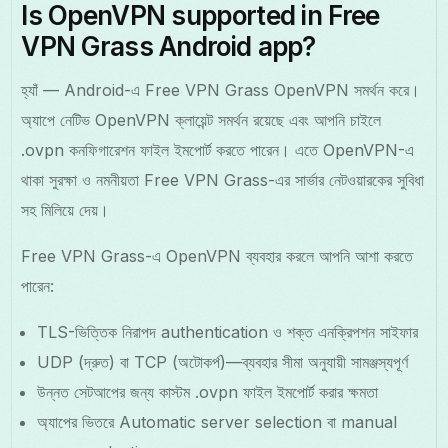
Is OpenVPN supported in Free
VPN Grass Android app?
হ্যাঁ — Android-এ Free VPN Grass OpenVPN সমর্থন করে।
অ্যাপে নেটিভ OpenVPN ক্লায়েন্ট সমর্থন রয়েছে এবং আপনি চাইলে
.ovpn কনফিগারেশন ফাইল ইমপোর্ট করতে পারেন। এতে OpenVPN-এ
থাকা সুরক্ষা ও নমনীয়তা Free VPN Grass-এর সার্ভার নেটওয়ারকের সুবিধা
সহ মিলিয়ে দেয়।
Free VPN Grass-এ OpenVPN ব্যবহার করলে আপনি আশা করতে
পারেন:
TLS-ভিত্তিক নিরাপদ authentication ও শক্ত এনক্রিপশন সাইফার
UDP (দ্রুত) বা TCP (অটোকর্প)—ব্যবহার সীমা অনুযায়ী সামঞ্জস্যপূর্ণ
উন্নত সেটআপের জন্য কাস্টম .ovpn ফাইল ইমপোর্ট করার ক্ষমতা
অ্যাপের ভিতরে Automatic server selection বা manual