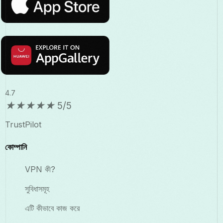
4.7
★
★
★
★
★
5/5
TrustPilot
কোম্পানি
VPN কী?
সুবিধাসমূহ
এটি কীভাবে কাজ করে