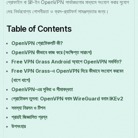
প্রোফাইল বা বিল্ট-ইন OpenVPN সার্ভারগুলোর মাধ্যমে সংযোগ করার সুযোগ
দেয় নির্ভরযোগ্য গোপনীয়তা ও ক্রস-প্ল্যাটফর্ম সামঞ্জস্যতার জন্য।
Table of Contents
OpenVPN প্রোটোকলটি কী?
OpenVPN কীভাবে কাজ করে (সংক্ষিপ্ত সারাংশ)
Free VPN Grass Android অ্যাপে OpenVPN সমর্থিত?
Free VPN Grass-এ OpenVPN দিয়ে কীভাবে সংযোগ করবেন
(ধাপে ধাপে)
OpenVPN-এর সুবিধা ও সীমাবদ্ধতা
প্রোটোকল তুলনা: OpenVPN বনাম WireGuard বনাম IKEv2
সমস্যা নিরসন ও টিপস
প্রায়ই জিজ্ঞাসিত প্রশ্ন
উপসংহার