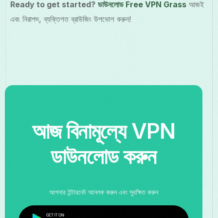
Ready to get started?
ডাউনলোড Free VPN Grass
আজই
এবং নিরাপদ, ব্যক্তিগত ব্রাউজিং উপভোগ করুন!
আজ বিনামূল্যে VPN
ডাউনলোড করুন
আপনার ইন্টারনেট আনলক করুন এবং সুরক্ষিত করুন