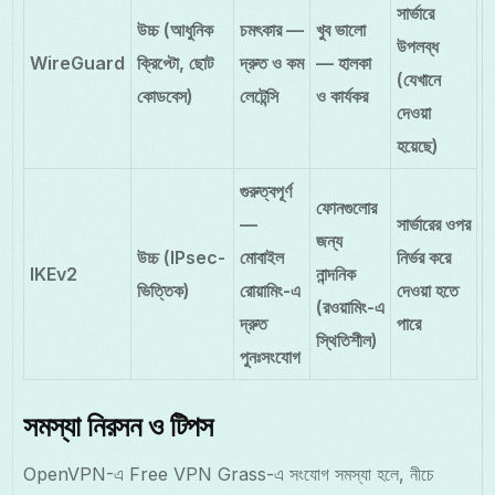
সার্ভারে
উচ্চ (আধুনিক
চমৎকার —
খুব ভালো
উপলব্ধ
WireGuard
ক্রিপ্টো, ছোট
দ্রুত ও কম
— হালকা
(যেখানে
কোডবেস)
লেটেন্সি
ও কার্যকর
দেওয়া
হয়েছে)
গুরুত্বপূর্ণ
ফোনগুলোর
—
সার্ভারের ওপর
জন্য
উচ্চ (IPsec-
মোবাইল
নির্ভর করে
IKEv2
নান্দনিক
ভিত্তিক)
রোয়ামিং-এ
দেওয়া হতে
(রওয়ামিং-এ
দ্রুত
পারে
স্থিতিশীল)
পুনঃসংযোগ
সমস্যা নিরসন ও টিপস
OpenVPN-এ Free VPN Grass-এ সংযোগ সমস্যা হলে, নীচে