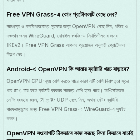
Free VPN Grass-এ কোন প্রটোকলটি বেছে নেব?
সামঞ্জস্য ও কনফিগারযোগ্য সুরক্ষার জন্য OpenVPN বেছে নিন, গতিই ও
দক্ষতার জন্য WireGuard, মোবাইল রওমিং-এ স্থিতিশীলতার জন্য
IKEv2। Free VPN Grass আপনার প্রয়োজন অনুযায়ী প্রোটোকল
বিকল্প দেয়।
Android-এ OpenVPN কি আমার ব্যাটারি খরচ বাড়াবে?
OpenVPN CPU-ব্যয় বেশি করতে পারে কারণ এটি বেশি নিরাপত্তা স্তর
ধরে রাখে, যার ফলে ব্যাটারি ব্যবহার সামান্য বেশি হতে পারে। অপ্টিমাইজড
সেটিং ব্যবহার করুন, 가능한 UDP বেছে নিন, অথবা বেটার ব্যাটারি
পারফরম্যান্সের জন্য Free VPN Grass-এ WireGuard-এ স্যুইচ
করুন।
OpenVPN সংযোগটি ঠিকভাবে কাজ করছে কিনা কিভাবে যাচাই