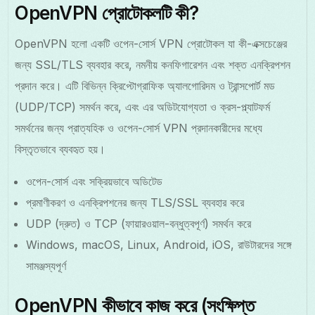
OpenVPN প্রোটোকলটি কী?
OpenVPN হলো একটি ওপেন-সোর্স VPN প্রোটোকল যা কী-এক্সচেঞ্জের
জন্য SSL/TLS ব্যবহার করে, নমনীয় কনফিগারেশন এবং শক্ত এনক্রিপশন
প্রদান করে। এটি বিভিন্ন ক্রিপ্টোগ্রাফিক অ্যালগোরিদম ও ট্রান্সপোর্ট মড
(UDP/TCP) সমর্থন করে, এবং এর অডিটযোগ্যতা ও ক্রস-প্ল্যাটফর্ম
সমর্থনের জন্য প্রাত্যহিক ও ওপেন-সোর্স VPN প্রদানকারীদের মধ্যে
বিস্তৃতভাবে ব্যবহৃত হয়।
ওপেন-সোর্স এবং সক্রিয়ভাবে অডিটেড
প্রমাণীকরণ ও এনক্রিপশনের জন্য TLS/SSL ব্যবহার করে
UDP (দ্রুত) ও TCP (ফায়ারওয়াল-বন্ধুত্বপূর্ণ) সমর্থন করে
Windows, macOS, Linux, Android, iOS, রাউটারদের সঙ্গে
সামঞ্জস্যপূর্ণ
OpenVPN কীভাবে কাজ করে (সংক্ষিপ্ত