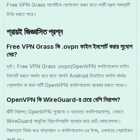
Free VPN Grass সাপোর্টকে যোগাযোগ করুন যাতে দলটি দ্রুত সমস্যাটি
নির্ণয় করতে পারে।
প্রায়ই জিজ্ঞাসিত প্রশ্ন
Free VPN Grass কি .ovpn ফাইল ইমপোর্ট করার সুযোগ
দেয়?
হ্যাঁ। Free VPN Grass .ovpn/OpenVPN কনফিগারেশন ফাইল
ইমপোর্ট করতে সমর্থন করে যাতে আপনি Android ডিভাইসে কাস্টম সার্ভার
প্রোফাইল বা থার্ড-পার্টি OpenVPN কনফিগারেশন ব্যবহার করতে পারেন।
OpenVPN কি WireGuard-র চেয়ে বেশি নিরাপদ?
दोটি নিরাপদ; OpenVPN পুরোনো ও অত্যন্ত কনফিগারযোগ্য, যেখানে
WireGuard আধুনিক ক্রিপ্টোগ্রাফি ব্যবহার করে ছোট কোডবেসসহ।
নিরাপত্তা নির্ভর করে বাস্তবায়ন ও কনফিগারেশন-এর উপর, একমাত্র প্রোটোকল
বাছাই নয়।