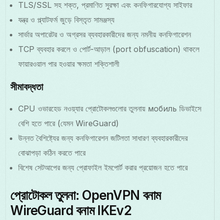
TLS/SSL সহ শক্ত, প্রমাণিত সুরক্ষা এবং কনফিগারযোগ্য সাইফার
যন্ত্র ও প্ল্যাটফর্ম জুড়ে বিস্তৃত সামঞ্জস্য
সার্ভার অপারেটর ও অগ্রসর ব্যবহারকারীদের জন্য নমনীয় কনফিগারেশন
TCP ব্যবহার করলে ও পোর্ট-আড়াল (port obfuscation) থাকলে
ফায়ারওয়াল পার হওয়ার ক্ষমতা শক্তিশালী
সীমাবদ্ধতা
CPU ওভারহেড নওয়্যার প্রোটোকলগুলোর তুলনায় мобиль ডিভাইসে
বেশি হতে পারে (যেমন WireGuard)
উন্নত বৈশিষ্ট্যের জন্য কনফিগারেশন জটিলতা সাধারণ ব্যবহারকারীদের
বোঝাপড়া কঠিন করতে পারে
বিশেষ সেটআপের জন্য প্রোফাইল ইমপোর্ট করার প্রয়োজন হতে পারে
প্রোটোকল তুলনা: OpenVPN বনাম
WireGuard বনাম IKEv2