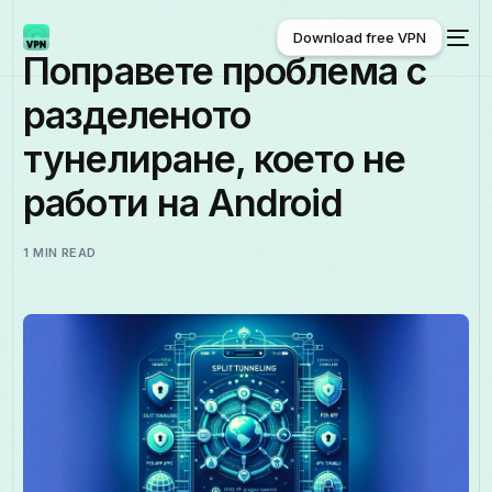
Download free VPN
Поправете проблема с
разделеното
Download free VPN
тунелиране, което не
работи на Android
1 MIN READ
Български