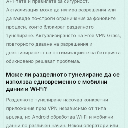
API-тата и правилата за сигурност.
Актуализация може да нулира разрешения или
да въведе по-строги ограничения за фоновите
процеси, които блокират разделното
тунелиране. Актуализирането на Free VPN Grass,
повторното даване на разрешения и
деактивирането на оптимизациите на батерията
обикновено решават проблема.
Може ли разделното тунелиране да се
използва едновременно с мобилни
данни и Wi‑Fi?
Разделното тунелиране насочва конкретни
приложения през VPN независимо от типа
връзка, но Android обработва Wi-Fi и мобилни
данни по различен начин. Някои оператори или