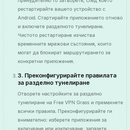
принудително го затворете, след което
рестартирайте вашето устройство с
Android. Стартирайте приложението отново
и включете разделното тунелиране.
Чистото рестартиране изчиства
временните мрежови състояния, които
могат да блокират маршрутирането за
конкретни приложения.
3. Преконфигурирайте правилата
за разделно тунелиране
Отворете настройките за разделно
тунелиране на Free VPN Grass и премахнете
всички правила. Преконфигурирайте ги
внимателно: изберете приложения за
включване или изключване, запазете