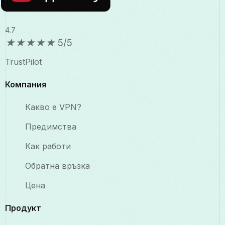
4.7
★
★
★
★
★
5/5
TrustPilot
Компания
Какво е VPN?
Предимства
Как работи
Обратна връзка
Цена
Продукт