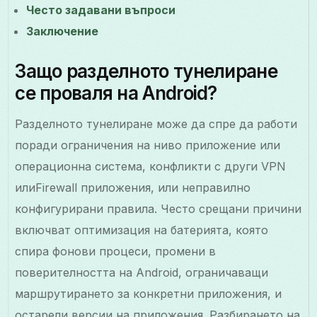
Често задавани въпроси
Заключение
Защо разделното тунелиране
се проваля на Android?
Разделното тунелиране може да спре да работи
поради ограничения на ниво приложение или
операционна система, конфликти с други VPN
илиFirewall приложения, или неправилно
конфигурирани правила. Често срещани причини
включват оптимизация на батерията, която
спира фонови процеси, промени в
поверителността на Android, ограничаващи
маршрутирането за конкретни приложения, и
остарели версии на приложения. Разбирането на