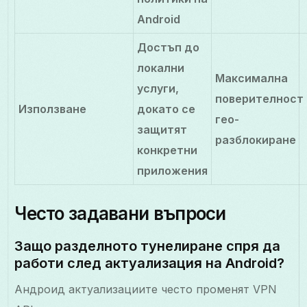
Android
Достъп до
локални
Максимална
услуги,
поверителност 
Използване
докато се
гео-
защитят
разблокиране
конкретни
приложения
Често задавани въпроси
Защо разделното тунелиране спря да
работи след актуализация на Android?
Андроид актуализациите често променят VPN