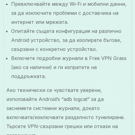
Превключвайте между Wi-Fi и мобилни данни,
за да изключите проблеми с доставчика на
интернет или мрежата.
Опитайте същата конфигурация на различно
Android устройство, за да изолирате бъгове,
свързани с конкретно устройство.
Включете подробни журнали в Free VPN Grass
(ако са налични) и ги изпратете на
поддръжката.
Ако технически се чувствате уверени,
използвайте Android’s “adb logcat” за да
заснемете системни журнали, докато
включвате/изключвате разделното тунелиране.
Търсете VPN-свързани грешки или откази на