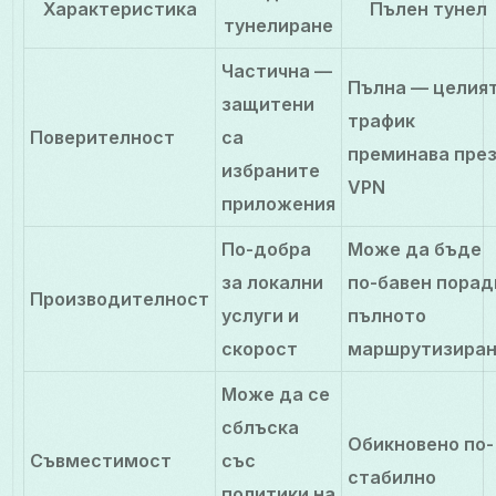
Характеристика
Пълен тунел
тунелиране
Частична —
Пълна — целия
защитени
трафик
Поверителност
са
преминава пре
избраните
VPN
приложения
По-добра
Може да бъде
за локални
по-бавен порад
Производителност
услуги и
пълното
скорост
маршрутизира
Може да се
сблъска
Обикновено по-
Съвместимост
със
стабилно
политики на