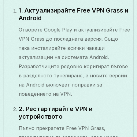
1. Актуализирайте Free VPN Grass и
Android
Отворете Google Play и актуализирайте Free
VPN Grass до последната версия. Също
така инсталирайте всички чакащи
актуализации на системата Android.
Разработчиците редовно коригират бъгове
в разделното тунелиране, а новите версии
на Android включват поправки за
поведението на VPN.
2. Рестартирайте VPN и
устройството
Пълно прекратете Free VPN Grass,