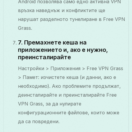
Android позволява само едно активна VPN
връзка наведнъж и конфликтите ще
нарушат разделното тунелиране в Free VPN
Grass.
7. Премахнете кеша на
приложението и, ако е нужно,
преинсталирайте
Настройки > Приложения > Free VPN Grass
> Памет: изчистете кеша (и данни, ако е
необходимо). Ако проблемите продължат,
деинсталирайте и преинсталирайте Free
VPN Grass, за да нулирате
конфигурационните файлове, които може
да са повредени.