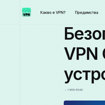
Какво е VPN?
Предимства
Безо
VPN 
устр
1 MIN READ