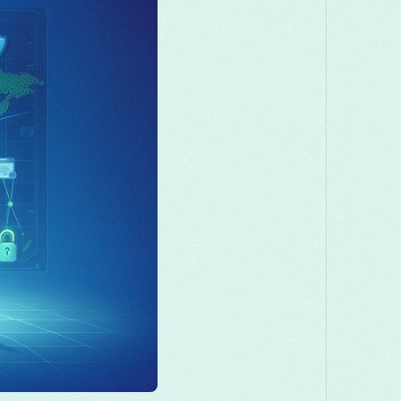
Македонски
Melayu
മലയാളം
Română
Русский
Српски
తెలుగు
ไทย