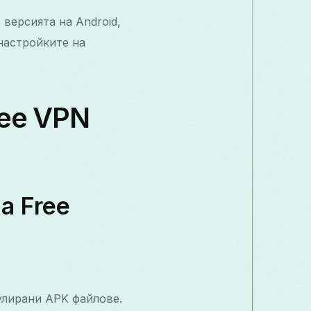
 версията на Android,
настройките на
ree VPN
а Free
пулирани APK файлове.