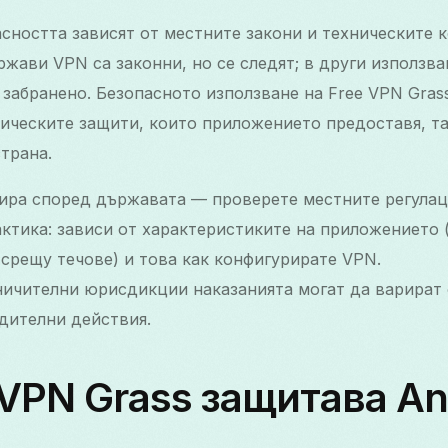
сността зависят от местните закони и техническите 
ржави VPN са законни, но се следят; в други използв
 забранено. Безопасното използване на Free VPN Gras
ническите защити, които приложението предоставя, та
трана.
рира според държавата — проверете местните регулац
ктика: зависи от характеристиките на приложението 
срещу течове) и това как конфигурирате VPN.
ничителни юрисдикции наказанията могат да варират
дителни действия.
 VPN Grass защитава An