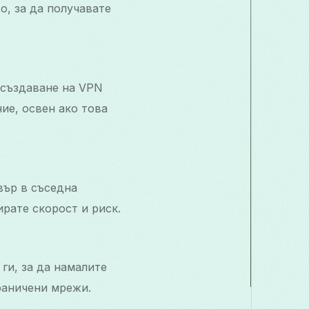
, за да получавате
 създаване на VPN
ие, освен ако това
вър в съседна
рате скорост и риск.
 ги, за да намалите
раничени мрежи.