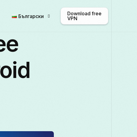
Download free
Български
VPN
ee
English
Afrikaans
Shqip
oid
Български
ဗမာစာ
Català
Français
Galego
ქართული
Italiano
日本語
ಕನ್ನಡ
Қаз