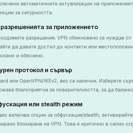
лючени автоматичните актуализации на приложението
кции за сигурността.
 разрешенията за приложението
бходимите разрешения. VPN обикновено се нуждае от
айте да давате достъп до контакти или местоположен
искано и обяснено.
урен протокол и сървър
ard или OpenVPN/IKEv2, ако са налични. Изберете сър
жава благоприятна за поверителността, за да баланси
ускация или stealth режим
ass включва опции за обфускация/stealth, активирайте
зирано блокиране на VPN. Това е критично в силно ог