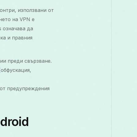
контри, използвани от
ането на VPN е
s означава да
ка и правния
ии преди свързване.
(обфускация,
 от предупреждения
droid