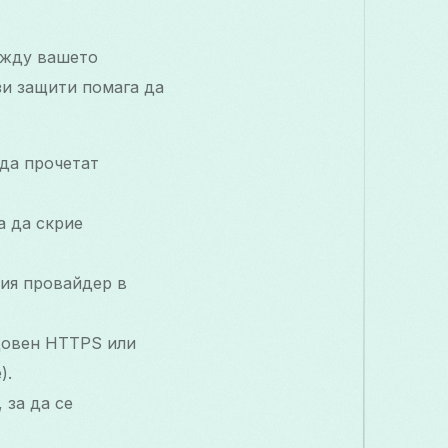
ежду вашето
зи защити помага да
 да прочетат
а да скрие
ия провайдер в
едовен HTTPS или
).
 за да се