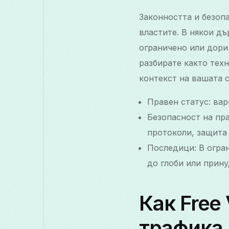
Законността и безопа
властите. В някои дъ
ограничено или дори
разбирате както тех
контекст на вашата с
Правен статус: ва
Безопасност на пра
протоколи, защита 
Последици: В огра
до глоби или прину
Как Free
трафика