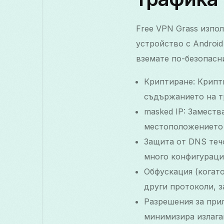
Free VPN Grass изпо
устройство с Android
вземате по-безопасн
Криптиране: Крипти
съдържанието на т
masked IP: Заместв
местоположението 
Защита от DNS теч
много конфигураци
Обфускация (когат
други протоколи, з
Разрешения за при
минимизира излаган