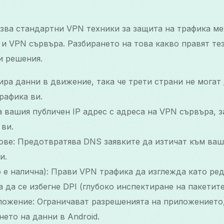
лзва стандартни VPN техники за защита на трафика м
 и VPN сървъра. Разбирането на това какво правят те
и решения.
ра данни в движение, така че трети страни не могат
рафика ви.
а вашия публичен IP адрес с адреса на VPN сървъра, з
ви.
ове: Предотвратява DNS заявките да изтичат към ваш
и.
о е налична): Прави VPN трафика да изглежда като р
а да се избегне DPI (глубокo инспектиране на пакетите
ложение: Ограничават разрешенията на приложението,
ето на данни в Android.