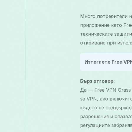
Много потребители на
приложение като Fre
техническите защити
откриване при използ
Изтеглете Free VPN
Бърз отговор:
Да — Free VPN Grass
за VPN, ако включит
където се поддържа)
разрешения и спазват
регулациите забраня