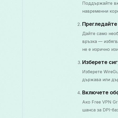
Поддържайте вк
навременни коре
Прегледайте
Дайте само нео
връзка — избягв
не е изрично из
Изберете сиг
Изберете WireGu
държава или дър
Включете обф
Ако Free VPN Gr
шанса за DPI-ба