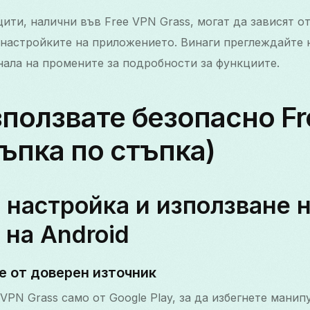
ити, налични във Free VPN Grass, могат да зависят от
 настройките на приложението. Винаги преглеждайте 
ала на промените за подробности за функциите.
зползвате безопасно F
тъпка по стъпка)
 настройка и използване н
 на Android
 от доверен източник
 VPN Grass само от Google Play, за да избегнете мани