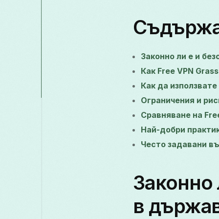
Съдърж
Законно ли е и бе
Как Free VPN Gras
Как да използвате
Ограничения и рис
Сравняване на Fre
Най-добри практик
Често задавани в
Законно 
в държав