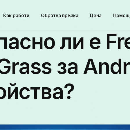
Как работи
Обратна връзка
Цена
Помощ
пасно ли е Fr
Grass за Andr
ойства?