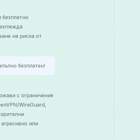
и безплатно
разглежда
ване на риска от
апълно безплатен!
ържави с ограничения
penVPN/WireGuard,
озрителни
 агресивно или