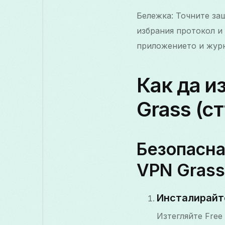
Бележка: Точните защ
избрания протокол и
приложението и журн
Как да и
Grass (с
Безопасна
VPN Grass
Инсталирайте
Изтегляйте Free