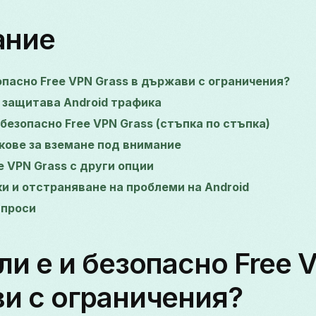
ание
зопасно Free VPN Grass в държави с ограничения?
s защитава Android трафика
 безопасно Free VPN Grass (стъпка по стъпка)
кове за вземане под внимание
e VPN Grass с други опции
и и отстраняване на проблеми на Android
ъпроси
ли е и безопасно Free 
и с ограничения?