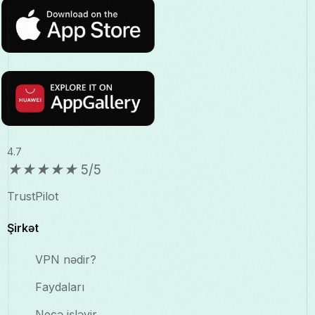
4.7
★
★
★
★
★
5/5
TrustPilot
Şirkət
VPN nədir?
Faydaları
Necə işləyir