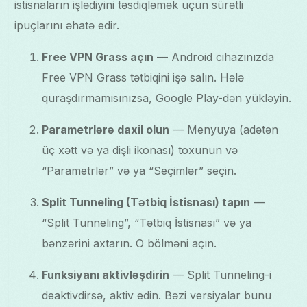
istisnaların işlədiyini təsdiqləmək üçün sürətli
ipuçlarını əhatə edir.
Free VPN Grass açın
— Android cihazınızda
Free VPN Grass tətbiqini işə salın. Hələ
quraşdırmamısınızsa, Google Play-dən yükləyin.
Parametrlərə daxil olun
— Menyuya (adətən
üç xətt və ya dişli ikonası) toxunun və
“Parametrlər” və ya “Seçimlər” seçin.
Split Tunneling (Tətbiq İstisnası) tapın
—
“Split Tunneling”, “Tətbiq İstisnası” və ya
bənzərini axtarın. O bölməni açın.
Funksiyanı aktivləşdirin
— Split Tunneling-i
deaktivdirsə, aktiv edin. Bəzi versiyalar bunu