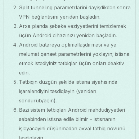
Split tunneling parametrlərini dəyişdikdən sonra
VPN bağlantısını yenidən başladın.
Arxa planda şəbəkə vəziyyətlərini təmizləmək
üçün Android cihazınızı yenidən başladın.
Android batareya optimallaşdırması və ya
məlumat qənaət parametrlərini yoxlayın; istisna
etmək istədiyiniz tətbiqlər üçün onları deaktiv
edin.
Tətbiqin düzgün şəkildə istisna siyahısında
işarələndiyini təsdiqləyin (yenidən
söndürüb/açın).
Bəzi sistem tətbiqləri Android məhdudiyyətləri
səbəbindən istisna edilə bilmir – istisnanın
işləyəcəyini düşünmədən əvvəl tətbiq növünü
təsdiqləyin.