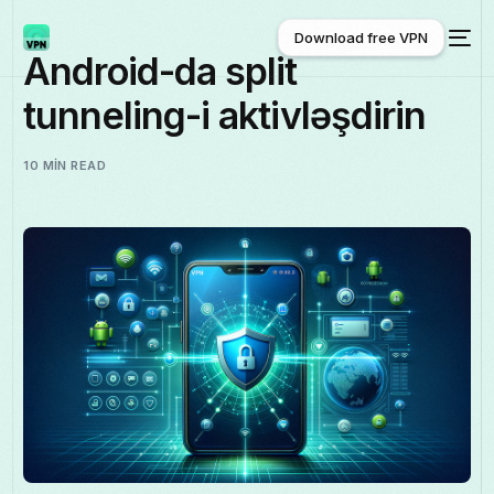
Download free VPN
Android-da split
tunneling-i aktivləşdirin
Download free VPN
10 MIN READ
Azərbaycan