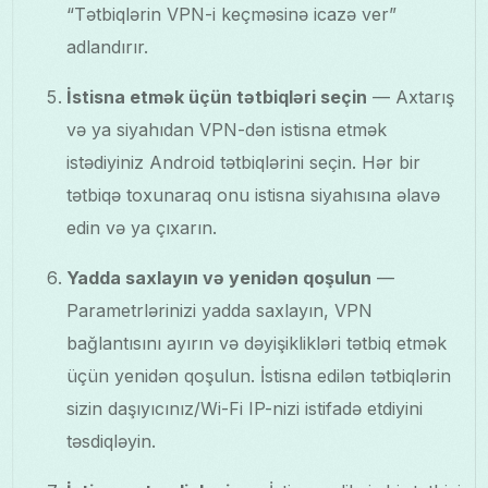
“Tətbiqlərin VPN-i keçməsinə icazə ver”
adlandırır.
İstisna etmək üçün tətbiqləri seçin
— Axtarış
və ya siyahıdan VPN-dən istisna etmək
istədiyiniz Android tətbiqlərini seçin. Hər bir
tətbiqə toxunaraq onu istisna siyahısına əlavə
edin və ya çıxarın.
Yadda saxlayın və yenidən qoşulun
—
Parametrlərinizi yadda saxlayın, VPN
bağlantısını ayırın və dəyişiklikləri tətbiq etmək
üçün yenidən qoşulun. İstisna edilən tətbiqlərin
sizin daşıyıcınız/Wi-Fi IP-nizi istifadə etdiyini
təsdiqləyin.