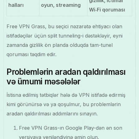
gizlilik, ictimai
halları
oyun, streaming
Wi‑Fi qoruması
Free VPN Grass, bu seçici nəzarətə ehtiyacı olan
istifadəçilər üçün split tunneling-i dəstəkləyir, eyni
zamanda gizlilik ön planda olduqda tam-tunel
qoruması təqdim edir.
Problemlərin aradan qaldırılması
və ümumi məsələlər
İstisna edilmiş tətbiqlər hələ də VPN istifadə edirmiş
kimi görünürsə və ya qoşulmur, bu problemlərin
aradan qaldırılması addımlarını sınayın.
Free VPN Grass-ın Google Play-dən ən son
versiyaya yeniləndiyinə əmin olun.