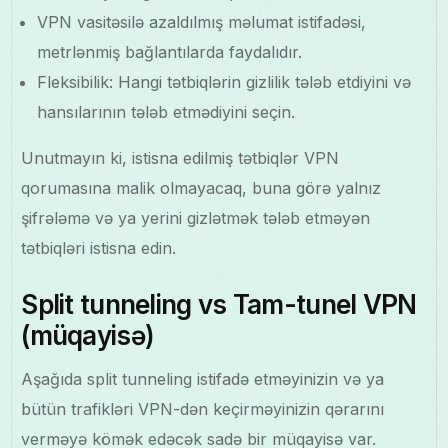
VPN vasitəsilə azaldılmış məlumat istifadəsi,
metrlənmiş bağlantılarda faydalıdır.
Fleksibilik: Hangi tətbiqlərin gizlilik tələb etdiyini və
hansılarının tələb etmədiyini seçin.
Unutmayın ki, istisna edilmiş tətbiqlər VPN
qorumasına malik olmayacaq, buna görə yalnız
şifrələmə və ya yerini gizlətmək tələb etməyən
tətbiqləri istisna edin.
Split tunneling vs Tam-tunel VPN
(müqayisə)
Aşağıda split tunneling istifadə etməyinizin və ya
bütün trafikləri VPN-dən keçirməyinizin qərarını
verməyə kömək edəcək sadə bir müqayisə var.