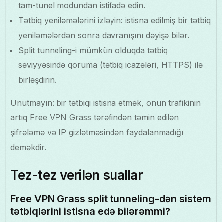
tam-tunel modundan istifadə edin.
Tətbiq yeniləmələrini izləyin: istisna edilmiş bir tətbiq
yeniləmələrdən sonra davranışını dəyişə bilər.
Split tunneling-i mümkün olduqda tətbiq
səviyyəsində qoruma (tətbiq icazələri, HTTPS) ilə
birləşdirin.
Unutmayın: bir tətbiqi istisna etmək, onun trafikinin
artıq Free VPN Grass tərəfindən təmin edilən
şifrələmə və IP gizlətməsindən faydalanmadığı
deməkdir.
Tez-tez verilən suallar
Free VPN Grass split tunneling-dən sistem
tətbiqlərini istisna edə bilərəmmi?