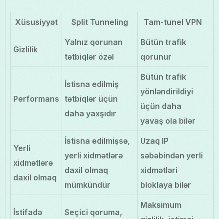
Xüsusiyyət
Split Tunneling
Tam-tunel VPN
Yalnız qorunan
Bütün trafik
Gizlilik
tətbiqlər özəl
qorunur
Bütün trafik
İstisna edilmiş
yönləndirildiyi
Performans
tətbiqlər üçün
üçün daha
daha yaxşıdır
yavaş ola bilər
İstisna edilmişsə,
Uzaq IP
Yerli
yerli xidmətlərə
səbəbindən yerli
xidmətlərə
daxil olmaq
xidmətləri
daxil olmaq
mümkündür
bloklaya bilər
Maksimum
İstifadə
Seçici qoruma,