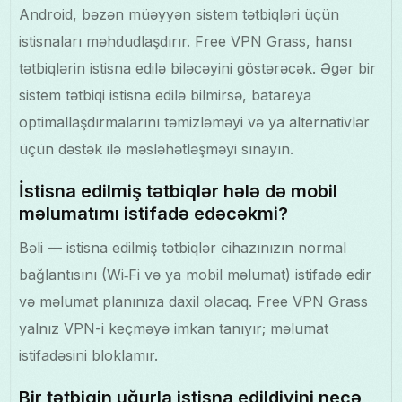
Android, bəzən müəyyən sistem tətbiqləri üçün
istisnaları məhdudlaşdırır. Free VPN Grass, hansı
tətbiqlərin istisna edilə biləcəyini göstərəcək. Əgər bir
sistem tətbiqi istisna edilə bilmirsə, batareya
optimallaşdırmalarını təmizləməyi və ya alternativlər
üçün dəstək ilə məsləhətləşməyi sınayın.
İstisna edilmiş tətbiqlər hələ də mobil
məlumatımı istifadə edəcəkmi?
Bəli — istisna edilmiş tətbiqlər cihazınızın normal
bağlantısını (Wi‑Fi və ya mobil məlumat) istifadə edir
və məlumat planınıza daxil olacaq. Free VPN Grass
yalnız VPN-i keçməyə imkan tanıyır; məlumat
istifadəsini bloklamır.
Bir tətbiqin uğurla istisna edildiyini necə