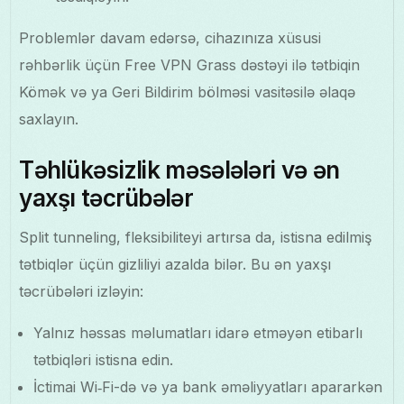
Problemlər davam edərsə, cihazınıza xüsusi
rəhbərlik üçün Free VPN Grass dəstəyi ilə tətbiqin
Kömək və ya Geri Bildirim bölməsi vasitəsilə əlaqə
saxlayın.
Təhlükəsizlik məsələləri və ən
yaxşı təcrübələr
Split tunneling, fleksibiliteyi artırsa da, istisna edilmiş
tətbiqlər üçün gizliliyi azalda bilər. Bu ən yaxşı
təcrübələri izləyin:
Yalnız həssas məlumatları idarə etməyən etibarlı
tətbiqləri istisna edin.
İctimai Wi‑Fi-də və ya bank əməliyyatları apararkən