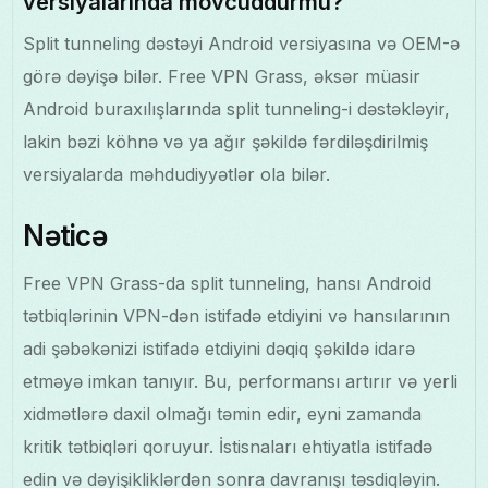
versiyalarında mövcuddurmu?
Split tunneling dəstəyi Android versiyasına və OEM-ə
görə dəyişə bilər. Free VPN Grass, əksər müasir
Android buraxılışlarında split tunneling-i dəstəkləyir,
lakin bəzi köhnə və ya ağır şəkildə fərdiləşdirilmiş
versiyalarda məhdudiyyətlər ola bilər.
Nəticə
Free VPN Grass-da split tunneling, hansı Android
tətbiqlərinin VPN-dən istifadə etdiyini və hansılarının
adi şəbəkənizi istifadə etdiyini dəqiq şəkildə idarə
etməyə imkan tanıyır. Bu, performansı artırır və yerli
xidmətlərə daxil olmağı təmin edir, eyni zamanda
kritik tətbiqləri qoruyur. İstisnaları ehtiyatla istifadə
edin və dəyişikliklərdən sonra davranışı təsdiqləyin.