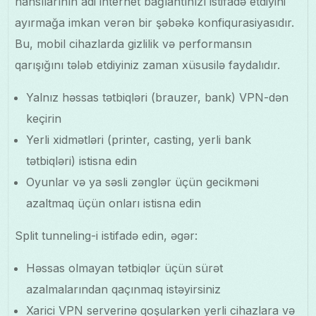
hansılarının adi internet bağlantınızı istifadə etdiyini
ayırmağa imkan verən bir şəbəkə konfiqurasiyasıdır.
Bu, mobil cihazlarda gizlilik və performansın
qarışığını tələb etdiyiniz zaman xüsusilə faydalıdır.
Yalnız həssas tətbiqləri (brauzer, bank) VPN-dən
keçirin
Yerli xidmətləri (printer, casting, yerli bank
tətbiqləri) istisna edin
Oyunlar və ya səsli zənglər üçün gecikməni
azaltmaq üçün onları istisna edin
Split tunneling-i istifadə edin, əgər:
Həssas olmayan tətbiqlər üçün sürət
azalmalarından qaçınmaq istəyirsiniz
Xarici VPN serverinə qoşularkən yerli cihazlara və