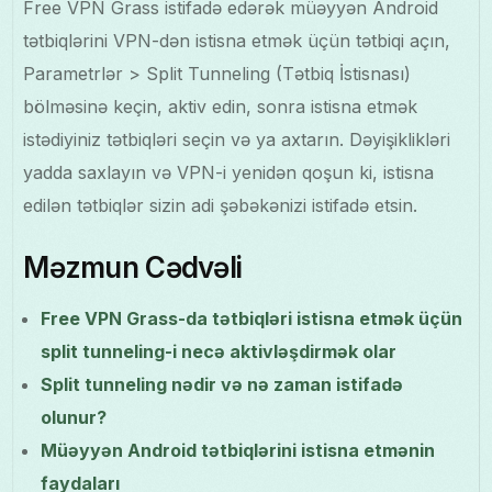
Free VPN Grass istifadə edərək müəyyən Android
tətbiqlərini VPN-dən istisna etmək üçün tətbiqi açın,
Parametrlər > Split Tunneling (Tətbiq İstisnası)
bölməsinə keçin, aktiv edin, sonra istisna etmək
istədiyiniz tətbiqləri seçin və ya axtarın. Dəyişiklikləri
yadda saxlayın və VPN-i yenidən qoşun ki, istisna
edilən tətbiqlər sizin adi şəbəkənizi istifadə etsin.
Məzmun Cədvəli
Free VPN Grass-da tətbiqləri istisna etmək üçün
split tunneling-i necə aktivləşdirmək olar
Split tunneling nədir və nə zaman istifadə
olunur?
Müəyyən Android tətbiqlərini istisna etmənin
faydaları