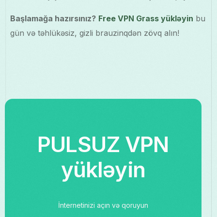
Başlamağa hazırsınız?
Free VPN Grass yükləyin
bu
gün və təhlükəsiz, gizli brauzinqdən zövq alın!
PULSUZ VPN
yükləyin
İnternetinizi açın və qoruyun