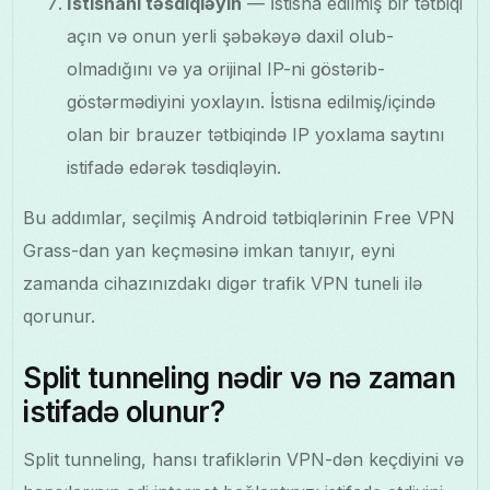
İstisnanı təsdiqləyin
— İstisna edilmiş bir tətbiqi
açın və onun yerli şəbəkəyə daxil olub-
olmadığını və ya orijinal IP-ni göstərib-
göstərmədiyini yoxlayın. İstisna edilmiş/içində
olan bir brauzer tətbiqində IP yoxlama saytını
istifadə edərək təsdiqləyin.
Bu addımlar, seçilmiş Android tətbiqlərinin Free VPN
Grass-dan yan keçməsinə imkan tanıyır, eyni
zamanda cihazınızdakı digər trafik VPN tuneli ilə
qorunur.
Split tunneling nədir və nə zaman
istifadə olunur?
Split tunneling, hansı trafiklərin VPN-dən keçdiyini və