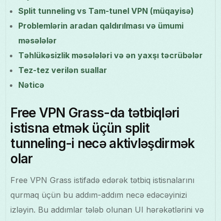
Split tunneling vs Tam-tunel VPN (müqayisə)
Problemlərin aradan qaldırılması və ümumi
məsələlər
Təhlükəsizlik məsələləri və ən yaxşı təcrübələr
Tez-tez verilən suallar
Nəticə
Free VPN Grass-da tətbiqləri
istisna etmək üçün split
tunneling-i necə aktivləşdirmək
olar
Free VPN Grass istifadə edərək tətbiq istisnalarını
qurmaq üçün bu addım-addım necə edəcəyinizi
izləyin. Bu addımlar tələb olunan UI hərəkətlərini və