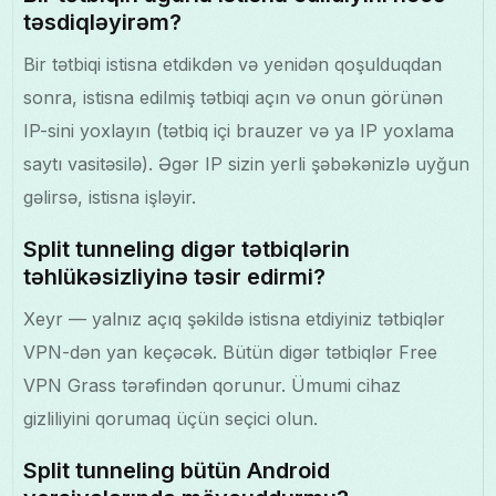
təsdiqləyirəm?
Bir tətbiqi istisna etdikdən və yenidən qoşulduqdan
sonra, istisna edilmiş tətbiqi açın və onun görünən
IP-sini yoxlayın (tətbiq içi brauzer və ya IP yoxlama
saytı vasitəsilə). Əgər IP sizin yerli şəbəkənizlə uyğun
gəlirsə, istisna işləyir.
Split tunneling digər tətbiqlərin
təhlükəsizliyinə təsir edirmi?
Xeyr — yalnız açıq şəkildə istisna etdiyiniz tətbiqlər
VPN-dən yan keçəcək. Bütün digər tətbiqlər Free
VPN Grass tərəfindən qorunur. Ümumi cihaz
gizliliyini qorumaq üçün seçici olun.
Split tunneling bütün Android