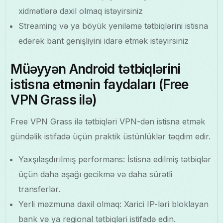
xidmətlərə daxil olmaq istəyirsiniz
Streaming və ya böyük yeniləmə tətbiqlərini istisna
edərək bant genişliyini idarə etmək istəyirsiniz
Müəyyən Android tətbiqlərini
istisna etmənin faydaları (Free
VPN Grass ilə)
Free VPN Grass ilə tətbiqləri VPN-dən istisna etmək
gündəlik istifadə üçün praktik üstünlüklər təqdim edir.
Yaxşılaşdırılmış performans: İstisna edilmiş tətbiqlər
üçün daha aşağı gecikmə və daha sürətli
transferlər.
Yerli məzmuna daxil olmaq: Xarici IP-ləri bloklayan
bank və ya regional tətbiqləri istifadə edin.