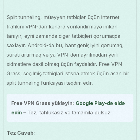
Split tunneling, müəyyən tətbiqlər üçün internet
trafikini VPN-dən kənara yönləndirməyə imkan
tanıyır, eyni zamanda digər tətbiqləri qorumaqda
saxlayır. Android-də bu, bant genişliyini qorumaq,
sürəti artırmaq və ya VPN-dən ayrılmadan yerli
xidmətlərə daxil olmaq üçün faydalıdır. Free VPN
Grass, seçilmiş tətbiqləri istisna etmək üçün asan bir
split tunneling funksiyası təqdim edir.
Free VPN Grass yükləyin:
Google Play-də əldə
edin
– Tez, təhlükəsiz və tamamilə pulsuz!
Tez Cavab: