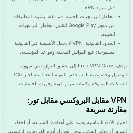
قبل مزود VPN.
مخاطر البرمجيات الخبيثة: قم فقط بتثبيت التطبيقات
من متجر Google Play لتقليل مخاطر البرمجيات
الخبيثة.
الحدود القانونية: VPN لا يجعل الأنشطة غير القانونية
مسموحة؛ اتبع القوانين المحلية وقواعد المؤسسة.
يهدف Free VPN Grass إلى تحقيق التوازن بين سهولة
الوصول وخصوصية المستخدم. للمهام الحساسة، اختر دائمًا
الشبكات الموثوقة وكلمات مرور قوية وفريدة للحسابات.
VPN مقابل البروكسي مقابل تور:
مقارنة سريعة
اختيار الأداة المناسبة يعتمد على أهدافك: السرعة، أو إخفاء
الهوية، أو تجاوز الفلاتر. يوجز الجدول أدناه الفروقات الرئيسية.