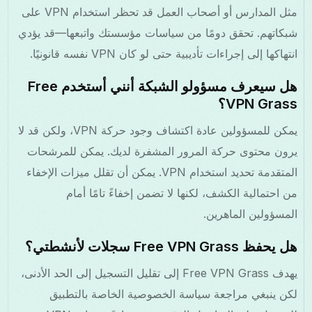
مثل المدارس أو أصحاب العمل قد تحظر استخدام VPN على
شبكاتهم. تحقق دومًا من سياسات مؤسستك واتبعها—قد يؤدي
انتهاكها إلى إجراءات تأديبية حتى لو كان VPN نفسه قانونيًا.
هل سيعرف مسؤولو الشبكة أنني أستخدم Free
VPN Grass؟
يمكن للمسؤولين عادة اكتشاف وجود حركة VPN، ولكن قد لا
يرون محتوى حركة المرور المشفرة لديك. يمكن للمرشحات
المتقدمة تحديد استخدام VPN. يمكن أن تقلل ميزات الإخفاء
من احتمالية الكشف، لكنها لا تضمن إخفاءً تامًا أمام
المسؤولين الماهرين.
هل يحفظ Free VPN Grass سجلات لأنشطتي؟
يهدف Free VPN Grass إلى تقليل التسجيل إلى الحد الأدنى،
لكن ينبغي مراجعة سياسة الخصوصية الخاصة بالتطبيق