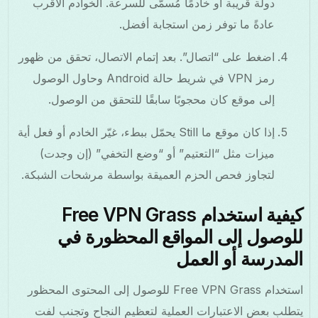
دولة قريبة أو خادمًا مُسمّى للسرعة. الخوادم الأقرب
عادةً ما توفر زمن استجابة أفضل.
اضغط على “اتصال”. بعد إتمام الاتصال، تحقق من ظهور
رمز VPN في شريط حالة Android وحاول الوصول
إلى موقع كان محجوبًا سابقًا للتحقق من الوصول.
إذا كان موقع ما Still يحمّل ببطء، غيّر الخادم أو فعل أية
ميزات مثل “التعتيم” أو “وضع التخفي” (إن وجدت)
لتجاوز فحص الحزم العميقة بواسطة مرشحات الشبكة.
كيفية استخدام Free VPN Grass
للوصول إلى المواقع المحظورة في
المدرسة أو العمل
استخدام Free VPN Grass للوصول إلى المحتوى المحظور
يتطلب بعض الاعتبارات العملية لتعظيم النجاح وتجنب لفت