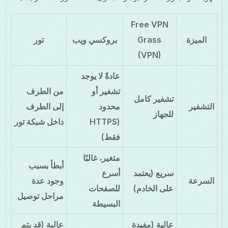
Free VPN
الميزة
Grass
بروكسي ويب
تور
(VPN)
عادةً لا يوجد
تشفير أو
من الطرف
تشفير كامل
التشفير
محدود
إلى الطرف
للجهاز
(HTTPS
داخل شبكة تور
فقط)
متغير، غالبًا
أبطأ بسبب
سريع (يعتمد
أسرع
السرعة
وجود عدة
على الخادم)
للصفحات
مراحل توصيل
البسيطة
عالية (مفيدة
عالية (قد يتم