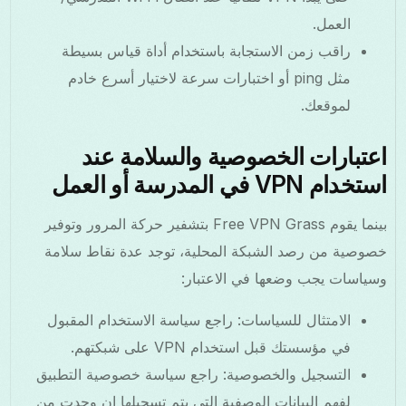
العمل.
راقب زمن الاستجابة باستخدام أداة قياس بسيطة
مثل ping أو اختبارات سرعة لاختيار أسرع خادم
لموقعك.
اعتبارات الخصوصية والسلامة عند
استخدام VPN في المدرسة أو العمل
بينما يقوم Free VPN Grass بتشفير حركة المرور وتوفير
خصوصية من رصد الشبكة المحلية، توجد عدة نقاط سلامة
وسياسات يجب وضعها في الاعتبار:
الامتثال للسياسات: راجع سياسة الاستخدام المقبول
في مؤسستك قبل استخدام VPN على شبكتهم.
التسجيل والخصوصية: راجع سياسة خصوصية التطبيق
لفهم البيانات الوصفية التي يتم تسجيلها إن وجدت من