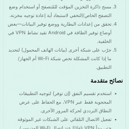
مسح ذاكرة التخزين المؤقت للمُتصفح أو استخدام وضع
التصفح الخاص/التخفي لاستبعاد أية إعادة توجيه مخزنة.
تحقق من إعدادات البطارية ووضع توفير البيانات—بعض
أوضاع توفير الطاقة في Android تقيد نشاط VPN في
الخلفية.
جرّب على شبكة أخرى (بيانات الهاتف المحمول) لتحديد
ما إذا كانت المشكلة تخص شبكة Wi-Fi أم الجهاز/
التطبيق.
نصائح متقدمة
استخدم تقسيم النفق (إن توفر) لتوجيه التطبيقات
المحجوبة فقط عبر VPN، مع الحفاظ على عرض
النطاق الترددي لحركة المرور الأخرى.
تفعيل الاتصال التلقائي على الشبكات غير الموثوقة
حتى يبدأ VPN تلقائيًا عند اتصال Wi‑Fi المدرسي/