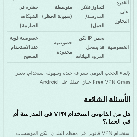
القدرة
لتجاوز فلاتر
متوسطة
حظره في
على
المدرسة/
(سهولة الحظر)
الشبكات
التجاوز
العمل)
الصارمة)
يحمي IP لكن
خصوصية قوية
خصوصية
الخصوصية
قد يسجل
عند الاستخدام
محدودة
المزود البيانات
الصحيح
لإلغاء الحجب اليومي بسرعة جيدة وسهولة استخدام، يعتبر
Free VPN Grass خيارًا عمليًا على Android.
الأسئلة الشائعة
هل من القانوني استخدام VPN في المدرسة أم
في العمل؟
استخدام VPN قانوني في معظم البلدان، لكن المؤسسات