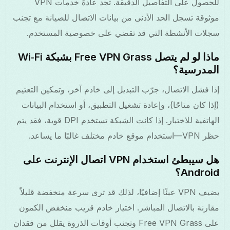
للحصول على التفاصيل الدقيقة. تجد عادةً خدمات VPN
موثوقة تسجل الحد الأدنى من بيانات الاتصال للصيانة مع تجنب
سجلات الأنشطة التي قد تقضي على خصوصية المستخدم.
ماذا لو لم يتصل Free VPN Grass بشبكة Wi‑Fi
المدرسية؟
إذا فشل الاتصال، جرّب التبديل إلى خادم آخر، وتمكين التعتيم
(إذا كان متاحًا)، وإعادة تشغيل التطبيق، أو استخدام البيانات
الهاتفية للاختبار. إذا كانت الشبكة تستخدم DPI قوية، فقد يتم
حظر VPN—استخدام موقع خادم مختلف غالبًا ما يساعد.
هل سيبطئ استخدام VPN اتصال الإنترنت على
Android؟
يضيف VPN عبئًا إضافيًا، لذلك قد ترى سرعة منخفضة قليلاً
مقارنة بالاتصال المباشر. اختيار خادم قريب منخفض الكمون
على Free VPN Grass وتجنب أوقات الذروة يقلل من فقدان