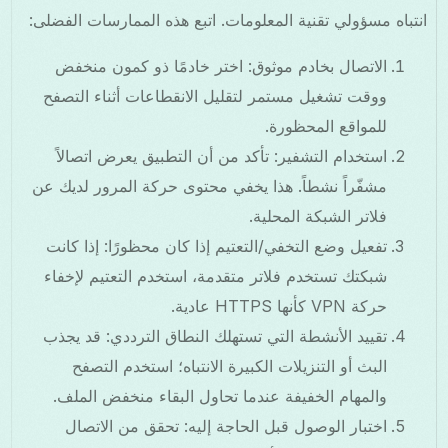
انتباه مسؤولي تقنية المعلومات. اتبع هذه الممارسات الفضلى:
الاتصال بخادم موثوق: اختر خادمًا ذو كمون منخفض
ووقت تشغيل مستمر لتقليل الانقطاعات أثناء التصفح
للمواقع المحظورة.
استخدام التشفير: تأكد من أن التطبيق يعرض اتصالاً
مشفّراً نشطاً. هذا يخفي محتوى حركة المرور لديك عن
فلاتر الشبكة المحلية.
تفعيل وضع التخفي/التعتيم إذا كان محظورًا: إذا كانت
شبكتك تستخدم فلاتر متقدمة، استخدم التعتيم لإخفاء
حركة VPN كأنها HTTPS عادية.
تقييد الأنشطة التي تستهلك النطاق الترددي: قد يجذب
البث أو التنزيلات الكبيرة الانتباه؛ استخدم التصفح
والمهام الخفيفة عندما تحاول البقاء منخفض الملف.
اختبار الوصول قبل الحاجة إليه: تحقق من الاتصال