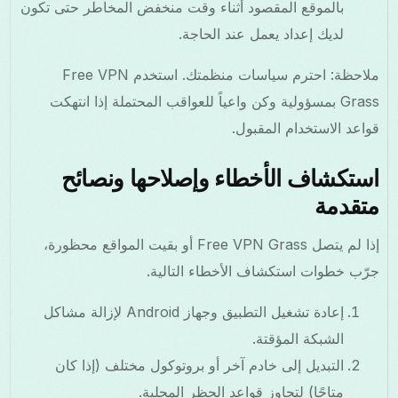
بالموقع المقصود أثناء وقت منخفض المخاطر حتى تكون
لديك إعداد يعمل عند الحاجة.
ملاحظة: احترم سياسات منظمتك. استخدم Free VPN
Grass بمسؤولية وكن واعياً للعواقب المحتملة إذا انتهكت
قواعد الاستخدام المقبول.
استكشاف الأخطاء وإصلاحها ونصائح
متقدمة
إذا لم يتصل Free VPN Grass أو بقيت المواقع محظورة،
جرّب خطوات استكشاف الأخطاء التالية.
إعادة تشغيل التطبيق وجهاز Android لإزالة مشاكل
الشبكة المؤقتة.
التبديل إلى خادم آخر أو بروتوكول مختلف (إذا كان
متاحًا) لتجاوز قواعد الحظر المحلية.