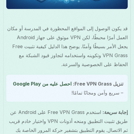
قد يكون الوصول إلى المواقع المحظورة في المدرسة أو مكان
العمل أمرًا محبطًا، لكن VPN موثوق على جهاز Android
يجعل الأمر بسيطًا وآمنًا. يوضح هذا الدليل كيفية تثبيت Free
VPN Grass وتكوينه واستخدامه لتجاوز قيود الشبكة مع
الحفاظ على الخصوصية والسرعة.
تنزيل Free VPN Grass:
احصل عليه من Google Play
– سريع وآمن ومجانًا تمامًا!
إجابة سريعة:
استخدم Free VPN Grass على Android عن
طريق تثبيت التطبيق ومنحه أذونات VPN واختيار خادم قريب
ثم الاتصال. يقوم التطبيق بتشفير حركة المرور الخاصة بك