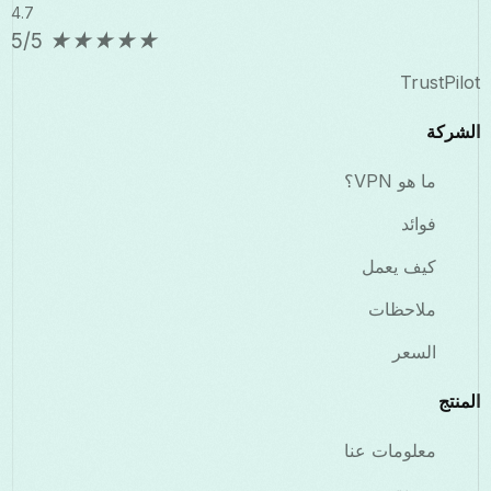
4.7
5/5
★
★
★
★
★
TrustPilot
الشركة
ما هو VPN؟
فوائد
كيف يعمل
ملاحظات
السعر
المنتج
معلومات عنا