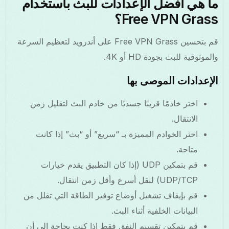
ما هي أفضل الإعدادات للبث باستخدام
Free VPN Grass؟
قم بتحسين Free VPN Grass على أندرويد لتعظيم السرعة
والموثوقية للبث بجودة HD أو 4K.
الإعدادات الموصى بها
اختر خادمًا قريبًا جسديًا من خادم البث لتقليل زمن
الانتقال.
اختر الخوادم المميزة بـ “سريع” أو “بث” إذا كانت
متاحة.
قم بتمكين UDP (إذا كان التطبيق يقدم خيارات
UDP/TCP) لنقل أسرع وأقل زمن انتقال.
قم بإيقاف تشغيل أوضاع توفير الطاقة التي تقلل من
البيانات الخلفية أثناء البث.
قم بتمكين تقسيم النفق فقط إذا كنت بحاجة إلى أن