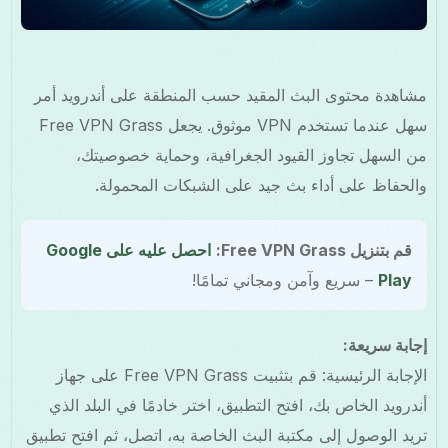
مشاهدة محتوى البث المقيد حسب المنطقة على أندرويد أمر
سهل عندما تستخدم VPN موثوق. يجعل Free VPN Grass
من السهل تجاوز القيود الجغرافية، وحماية خصوصيتك،
والحفاظ على أداء بث جيد على الشبكات المحمولة.
قم بتنزيل Free VPN Grass:
احصل عليه على Google
Play
– سريع وآمن ومجاني تمامًا!
إجابة سريعة:
الإجابة الرئيسية: قم بتثبيت Free VPN Grass على جهاز
أندرويد الخاص بك، افتح التطبيق، اختر خادمًا في البلد الذي
تريد الوصول إلى مكتبة البث الخاصة به، اتصل، ثم افتح تطبيق