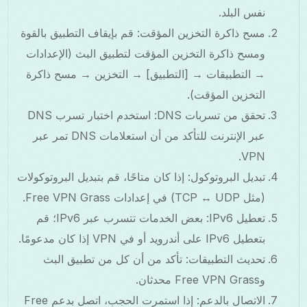
نفس البلد.
مسح ذاكرة التخزين المؤقت: قم بإيقاف التطبيق بالقوة
ومسح ذاكرة التخزين المؤقت لتطبيق البث (الإعدادات
→ التطبيقات → [التطبيق] → التخزين → مسح ذاكرة
التخزين المؤقت).
تحقق من تسربات DNS: استخدم اختبار تسرب DNS
عبر الإنترنت للتأكد من أن استعلامات DNS تمر عبر
VPN.
تبديل البروتوكول: إذا كان متاحًا، قم بتبديل البروتوكولات
(مثل TCP ↔ UDP) في إعدادات Free VPN Grass.
تعطيل IPv6: بعض الخدمات تتسرب عبر IPv6؛ قم
بتعطيل IPv6 على أندرويد أو في VPN إذا كان مدعومًا.
تحديث التطبيقات: تأكد من أن كل من تطبيق البث
وFree VPN Grass محدثان.
الاتصال بالدعم: إذا استمرت الحجب، اتصل بدعم Free