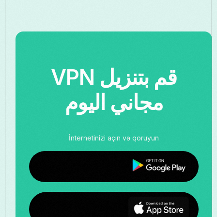
قم بتنزيل VPN
مجاني اليوم
İnternetinizi açın və qoruyun