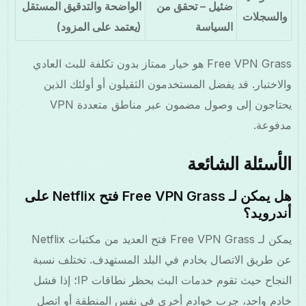
ضئيل – تحقق من
الواضحة والتدقيق المستقل
والسجلات
السياسة
(يعتمد على المزود)
Free VPN Grass هو خيار ممتاز بدون تكلفة للبث العادي
والاختبار. قد يفضل المستخدمون الثقيلون أو أولئك الذين
يحتاجون إلى وصول مضمون عبر مناطق متعددة VPN
مدفوعة.
الأسئلة الشائعة
هل يمكن لـ Free VPN Grass فتح Netflix على
أندرويد؟
يمكن لـ Free VPN Grass فتح العديد من مكتبات Netflix
عن طريق الاتصال بخادم في البلد المستهدف. تختلف نسبة
النجاح حيث تقوم خدمات البث بحظر نطاقات IP؛ إذا فشل
خادم واحد، جرب خوادم أخرى في نفس المنطقة أو اتصل