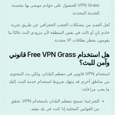
VPN Grass للحصول على خوادم موصى بها محسنة
للخدمة المحددة.
تُحل العديد من مشكلات الحجب الجغرافي عن طريق تجربة
خادم ثانٍ أو ثالث في نفس المنطقة لأن مزودي البث غالبًا ما
يقومون بحظر نطاقات IP محددة.
هل استخدام Free VPN Grass قانوني
وآمن للبث؟
استخدام VPN قانوني في معظم البلدان، ولكن بث المحتوى
من مناطق أخرى قد ينتهك شروط استخدام خدمة البث. إليك
ما يجب مراعاته:
الشرعية: تسمح معظم البلدان باستخدام VPN. تحقق
من القوانين المحلية إذا كنت في بلد مقيد.