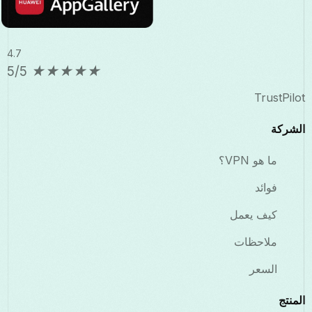
4.7
5/5
★
★
★
★
★
TrustPilot
الشركة
ما هو VPN؟
فوائد
كيف يعمل
ملاحظات
السعر
المنتج