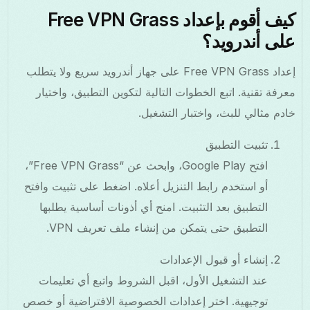
كيف أقوم بإعداد Free VPN Grass
على أندرويد؟
إعداد Free VPN Grass على جهاز أندرويد سريع ولا يتطلب
معرفة تقنية. اتبع الخطوات التالية لتكوين التطبيق، واختيار
خادم مثالي للبث، واختبار التشغيل.
تثبيت التطبيق
افتح Google Play، وابحث عن “Free VPN Grass”،
أو استخدم رابط التنزيل أعلاه. اضغط على تثبيت وافتح
التطبيق بعد التثبيت. امنح أي أذونات أساسية يطلبها
التطبيق حتى يتمكن من إنشاء ملف تعريف VPN.
إنشاء أو قبول الإعدادات
عند التشغيل الأول، اقبل الشروط واتبع أي تعليمات
توجيهية. اختر إعدادات الخصوصية الافتراضية أو خصص