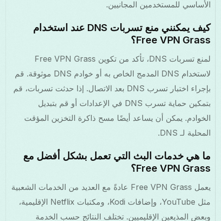
الأساسي للمستخدمين المجانيين.
كيف يمكنني منع تسربات DNS عند استخدام
Free VPN Grass؟
لمنع تسربات DNS، تأكد من تكوين Free VPN Grass
لاستخدام DNS المدمج الخاص به أو خوادم DNS موثوقة. قم
بإجراء اختبار تسرب DNS بعد الاتصال. إذا حدثت تسربات، قم
بتمكين حماية تسرب DNS في الإعدادات أو قم بتبديل
الخوادم. يمكن أن يساعد أيضًا مسح ذاكرة التخزين المؤقت
المحلية لـ DNS.
ما هي خدمات البث التي تعمل بشكل أفضل مع
Free VPN Grass؟
يعمل Free VPN Grass عادةً مع العديد من الخدمات الشعبية
مثل YouTube، وإضافات Kodi، ومكتبات Netflix الإقليمية،
وبعض المذيعين الإقليميين. تختلف النتائج حسب الخدمة