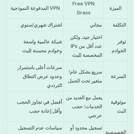
Free VPN
الميزة
VPN المدفوعة النموذجية
Grass
التكلفة
مجاني
اشتراك شهري/سنوي
اختيار جيد، ولكن
توفر
شبكة عالمية واسعة
عدد أقل من IPs
الخوادم
وخوادم محسنة للبث
المخصصة للبث
سرعات أعلى باستمرار
سريع بشكل عام؛
السرعة
وحدود عرض النطاق
متغير تحت الحمل
الترددي
يعمل مع العديد من
موثوقية
أفضل في تجاوز الحجب
الخدمات؛ حجب
البث
وأقل إعادة حجب
عرضي
تسجيل محدود أو
سياسات عدم التسجيل
الخصوصية