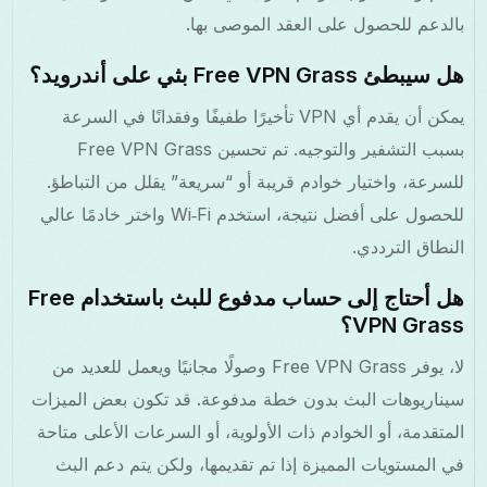
بالدعم للحصول على العقد الموصى بها.
هل سيبطئ Free VPN Grass بثي على أندرويد؟
يمكن أن يقدم أي VPN تأخيرًا طفيفًا وفقدانًا في السرعة
بسبب التشفير والتوجيه. تم تحسين Free VPN Grass
للسرعة، واختيار خوادم قريبة أو “سريعة” يقلل من التباطؤ.
للحصول على أفضل نتيجة، استخدم Wi‑Fi واختر خادمًا عالي
النطاق الترددي.
هل أحتاج إلى حساب مدفوع للبث باستخدام Free
VPN Grass؟
لا، يوفر Free VPN Grass وصولًا مجانيًا ويعمل للعديد من
سيناريوهات البث بدون خطة مدفوعة. قد تكون بعض الميزات
المتقدمة، أو الخوادم ذات الأولوية، أو السرعات الأعلى متاحة
في المستويات المميزة إذا تم تقديمها، ولكن يتم دعم البث