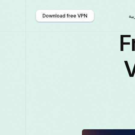
Download free VPN
بية
Fre
አማርኛ
Shqip
Afrikaans
En
 VPN
中文 (中国)
Català
ဗမာစာ
Бълга
Deutsch
ქართული
Galego
Fran
Қазақ тілі
ಕನ್ನಡ
日本語
Ita