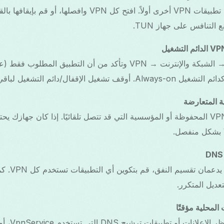
قم بإيقاف تشغيل أي تطبيقات VPN أخرى أولاً. افتح كل VPN واف
 التنافس على جهاز TUN.
ية المتعارضة
إزالة ملفات تعريف VPN المحفوظة أو المؤسسية التي قد تتصل تلقائيًا. إذا كان ج
عديل المتكرر.
يجب تعطيل أ