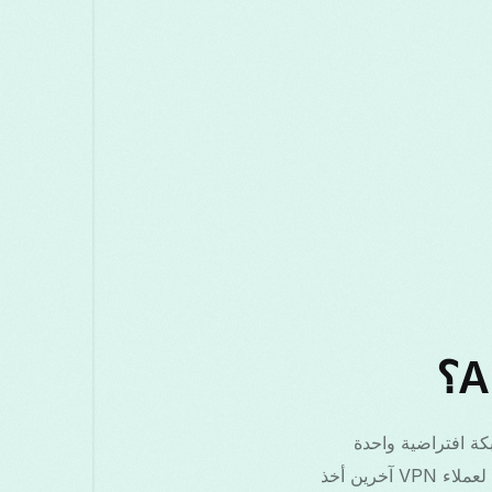
هة شبكة افتراضية واحدة
للتطبيقات. عندما ينشئ تطبيق واحد هذه الواجهة ويسيطر عليها باستخدام VpnService، لا يمكن لعملاء VPN آخرين أخذ