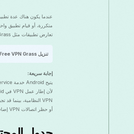
تعارض تطبيقات مثل Free VPN Grass مع عملاء VPN آخرين وكيفية حل هذه المشاكل أو تجنبها.
تنزيل Free VPN Grass:
إجابة سريعة:
أو حظر اتصالات VPN إضافية.
جدول المحت