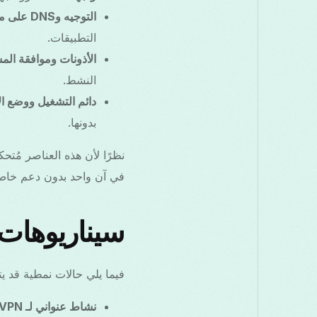
التوجيه وDNS على مستوى النظام:
التطبيقات.
الأذونات وموافقة الم
النشط.
دائم التشغيل ووضع الإغلاق (n
بدونها.
في آن واحد بدون دعم خاص 
سيناريوهات
فيما يلي حالات نمطية قد يتعارض فيها Free VPN Grass مع VPNs
نشاط عنواني لـ VPNين: