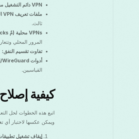
VPN دائم التشغيل مفعّل:
ملفات تعريف VPN المؤسسية:
ثالث.
VPNs محلية (مُ blocks الإعلانات، تطبيقات DNS):
المرور المحلي وتتعارض مع VPNs ال
تفاوت تقسيم النفق:
ق
أدوات WireGuard/النواة:
القياسيين.
كيفية إصلاح
ويمكن عكسها لاختبار أي تغ
إيقاف تشغيل تطبيقات VPN أخ