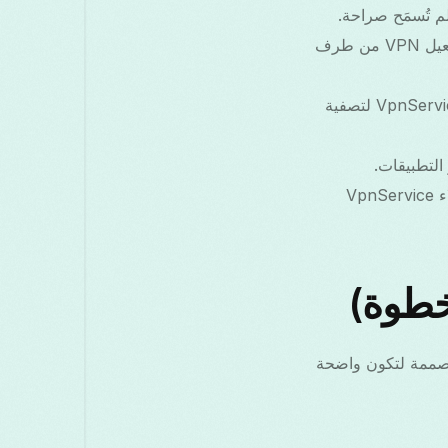
سياسات الأجهزة المدارة أو ملفات العمل يمكن أن تمنع تفعيل VPN من طرف
بعض تطبيقات الخصوصية تستخدم VpnService لتصفية
التطبيقات.
VPNs متخصصة أو أدوات جذر النظام قد تتجاوز أو تعطل عملاء VpnService
خطوة)
وتطبيقات VPN الأخرى. كل خطوة مصممة لتكون واضحة