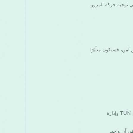
 توجيه حركة المرور.
برمجة تطبيقات VPN القياسية في Android لإنشاء نفق آمن، فسيكون متأثرًا
تطبيقات VPN من جهات خارجية تستخدم VpnService لإنشاء واجهة TUN وإدارة
ي آن واحد.