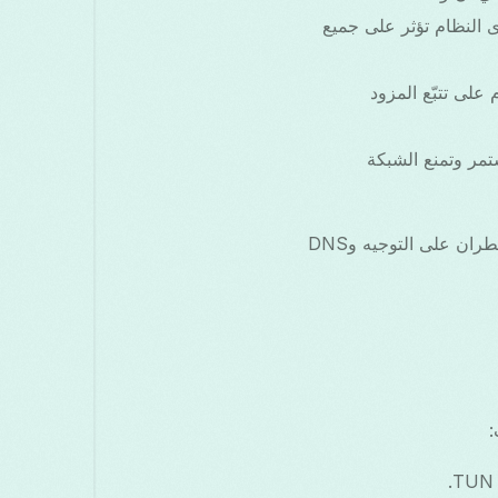
ت وخوادم DNS على مستوى النظام تؤثر على جميع
نظام على تتبّع المزود
 أن تُفرض VPN واحد مستمر وتمنع الشبكة
نظرًا لأن هذه العناصر مُتحكمة بها على مستوى نظام التشغيل، فلا يمكن لعميلين لـ VPN أن يسيطران على التوجيه وDNS