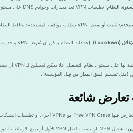
تطبيقات VPN تعد مسارا
ستخدم:
تثبيت أو تفعيل VPN يتطلب موافقة المستخدم؛ يحافظ ال
Lockdow):
إعدادات النظام يمكن
(مثل تقسيم النفق المدار من قِبل المؤسسة).
 تعارض شائعة
 أخرى أو تطبيقات الشبكات:
تشغيل VPN ثانٍ يسبب فصل VPN الأول أو يمنع الارتباط بالنفق TUN.