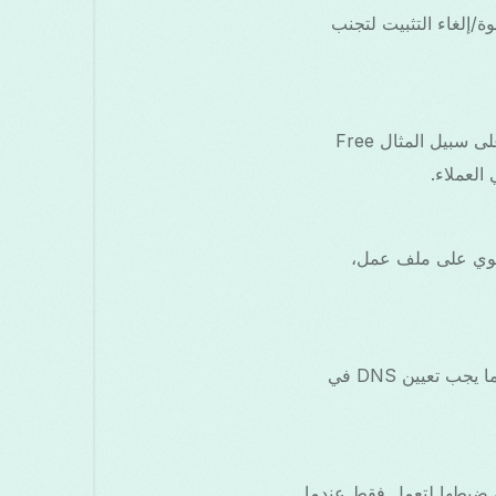
صلها، أو قم بإيقافها بالقوة/إلغاء التثبيت لتجنب
اذهب إلى الإعدادات → الشبكة والإنترنت → VPN وتأكد من أن التطبيق المطلوب فقط (على سبيل المثال Free
هازك يحتوي على ملف عمل،
إذا كان كلا التطبيقين يدعمان تقسيم النفق، قم بتكوين أي التطبيقات تستخدم كل VPN. كما يجب تعيين DNS في
دوات حظر الإعلانات أو تطبيقات ترشيح DNS التي تستخدم VpnService، أو ضبطها لتعمل فقط عندما