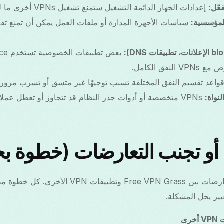
إعدادات الجهاز الدائمة التشغيل ستمنع تشغيل VPNs أخرى ما لم تُسمَح صراحة.
نفق الكامل.
واعد تقسيم النفق المختلفة تسبب توجيهًا غير متسق أو تسرب مرور 
 أو تجنب التعارضات (خطوة ب
اتبع هذه الخطوات لحل التعارضات بين Free VPN Grass 
يير يحل المشكلة.
رى