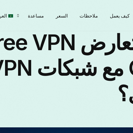
كيف يعمل
ملاحظات
السعر
مساعدة
العر
لماذا يتعارض e VPN
glish
Grass مع شبكات
рски
؟
çais
liano