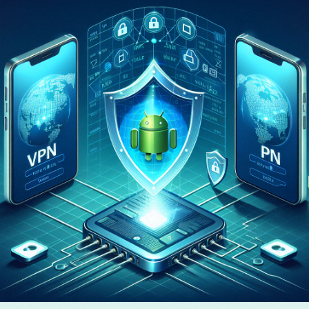
нски
mână
ెలుగు