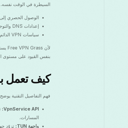
السيطرة في الوقت نفسه. ق
الوصول الحصري إلى VpnService يمنع وجود أنفاق VPN متعددة نشط
إعدادات DNS والتوجيه هي على مستوى النظام ويمكن أن تُكتب فوقها.
سياسات VPN الدائم التشغيل أو سياسة مالك الجهاز قد تمنع تطبيقات VPN إضافية.
بنفس القيود على مستوى الن
كيف تعمل بنية VPN في d
فهم التفاصيل التقنية يوض
VpnService API:
المسارات.
واجهة TUN:
تزوّد جه