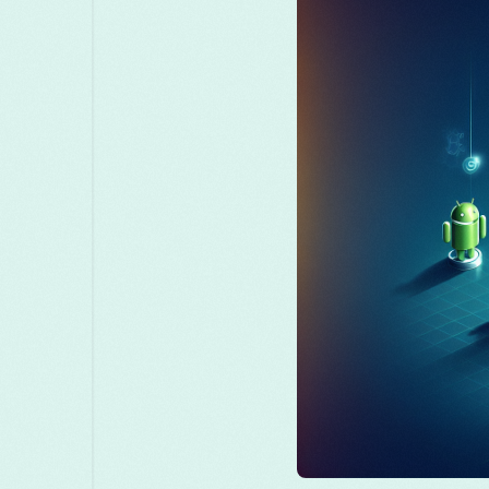
मराठी
മലയാളം
Melayu
Македо
සිංහල
Српски
Русский
Ro
Türkçe
ไทย
త