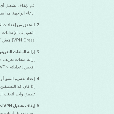
ادعاء الواجهة. هذا يمنع
التحقق من إعدادات VPN الدائم التشغيل
VPN Grass) مُعيّن كدائم التشغيل Always-on. أوقف تشغيل الإقفال/دائم التشغيل لباقي العملاء.
إزالة الملفات التعريف
افحص إعداداته VPN بشكل منفصل.
إعداد تقسيم النفق أو DNS
تطبيق واحد لتجنب الت
إيقاف تشغيل VPNات المحلية مؤقتًا