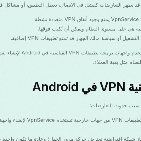
د تظهر التعارضات كفشل في الاتصال، تعطل التطبيق، أو مشاكل في
ة.
لأن Free VPN Grass يستخدم واجهات 
ظام مثل بقية العملاء.
Androi
ح سبب حدوث التعارضات:
از شبكة افتراضية تعترض حركة مرور الجهاز؛ وعادة ما تكون واحدة ف