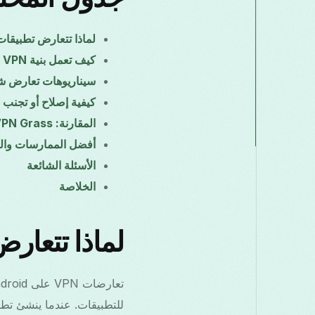
لماذا تتعارض تطبيقات VPN على ndroid
كيف تعمل بنية VPN في Android
سيناريوهات تعارض ش
كيفية إصلاح أو تجنب التع
المقارنة: Free VPN Grass مقابل تطبيقات VPN الأخرى
أفضل الممارسات وال
الأسئلة الشائعة
الخلاصة
لماذا تتعارض تطبيقات