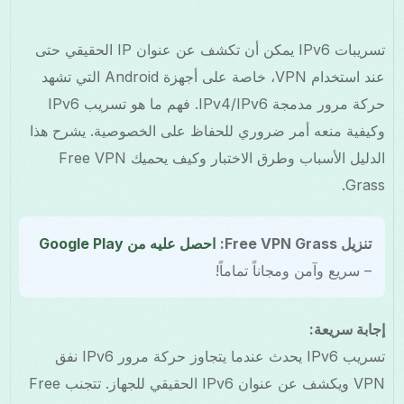
تسريبات IPv6 يمكن أن تكشف عن عنوان IP الحقيقي حتى
عند استخدام VPN، خاصة على أجهزة Android التي تشهد
حركة مرور مدمجة IPv4/IPv6. فهم ما هو تسريب IPv6
وكيفية منعه أمر ضروري للحفاظ على الخصوصية. يشرح هذا
الدليل الأسباب وطرق الاختبار وكيف يحميك Free VPN
Grass.
تنزيل Free VPN Grass:
احصل عليه من Google Play
– سريع وآمن ومجاناً تماماً!
إجابة سريعة:
تسريب IPv6 يحدث عندما يتجاوز حركة مرور IPv6 نفق
VPN ويكشف عن عنوان IPv6 الحقيقي للجهاز. تتجنب Free