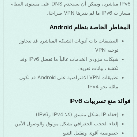
IPv6 مباشرة، ويمكن أن يستخدم DNS على مستوى النظام
مسارات IPv6 ما لم يديرها VPN صراحةً.
المخاطر الخاصة بنظام Android
التطبيقات ذات أذونات الشبكة المباشرة قد تتجاوز
توجيه VPN
شبكات مزودي الخدمات غالباً ما تفضل IPv6 وقد
تكشف بيانات تعريف
تطبيقات VPN الافتراضية على Android قد تكون
مائلة نحو IPv4
فوائد منع تسريبات IPv6
إخفاء IP بشكل متسق (كلا IPv4 وIPv6)
إلغاء الحجب الجغرافي بشكل موثوق والوصول الآمن
خصوصية أقوى وتقليل التتبع