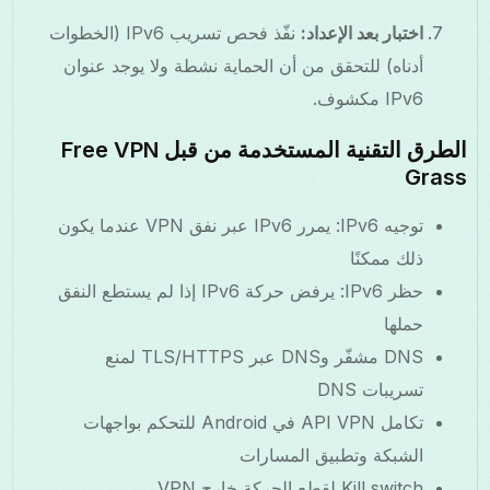
اختبار بعد الإعداد:
نفّذ فحص تسريب IPv6 (الخطوات
أدناه) للتحقق من أن الحماية نشطة ولا يوجد عنوان
IPv6 مكشوف.
الطرق التقنية المستخدمة من قبل Free VPN
Grass
توجيه IPv6: يمرر IPv6 عبر نفق VPN عندما يكون
ذلك ممكنًا
حظر IPv6: يرفض حركة IPv6 إذا لم يستطع النفق
حملها
DNS مشفّر وDNS عبر TLS/HTTPS لمنع
تسريبات DNS
تكامل API VPN في Android للتحكم بواجهات
الشبكة وتطبيق المسارات
Kill switch لقطع الحركة خارج VPN