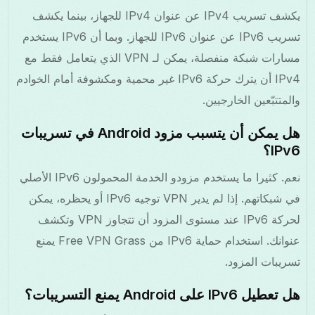
يكشف تسريب IPv4 عن عنوان IPv4 للجهاز، بينما يكشف
تسريب IPv6 عن عنوان IPv6 للجهاز. وبما أن IPv6 يستخدم
مسارات شبكة منفصلة، يمكن لـ VPN الذي يتعامل فقط مع
IPv4 أن يترك حركة IPv6 غير محمية ومكشوفة أمام الخوادم
والمتتبّعين الخارجيين.
هل يمكن أن يتسبب مزود Android في تسريبات
IPv6؟
نعم. كثيرا ما يستخدم مزودو الخدمة المحمولون IPv6 الأصلي
في شبكاتهم. إذا لم يدير VPN توجيه IPv6 أو يحظره، يمكن
لحركة IPv6 عند مستوى المزود أن تتجاوز VPN وتكشف
عنوانك. استخدام حماية IPv6 من Free VPN Grass يمنع
تسريبات المزود.
هل تعطيل IPv6 على Android يمنع التسريبات؟