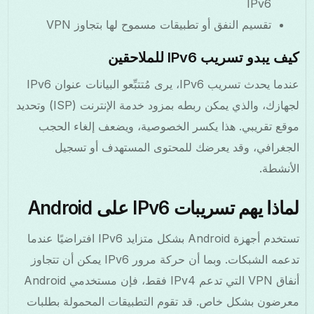
IPv6
تقسيم النفق أو تطبيقات مسموح لها بتجاوز VPN
كيف يبدو تسريب IPv6 للملاحقين
عندما يحدث تسريب IPv6، يرى مُتتبِّعو البيانات عنوان IPv6
لجهازك، والذي يمكن ربطه بمزود خدمة الإنترنت (ISP) وتحديد
موقع تقريبي. هذا يكسر الخصوصية، ويضعف إلغاء الحجب
الجغرافي، وقد يعرضك للمحتوى المستهدف أو تسجيل
الأنشطة.
لماذا يهم تسريبات IPv6 على Android
تستخدم أجهزة Android بشكل متزايد IPv6 افتراضيًا عندما
تدعمه الشبكات. وبما أن حركة مرور IPv6 يمكن أن تتجاوز
أنفاق VPN التي تدعم IPv4 فقط، فإن مستخدمي Android
معرضون بشكل خاص. قد تقوم التطبيقات المحمولة بطلبات