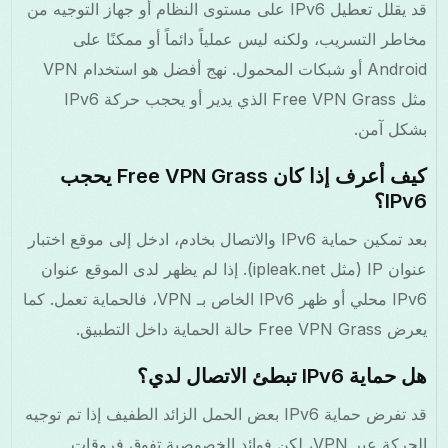
قد يقلل تعطيل IPv6 على مستوى النظام أو جهاز التوجيه من
مخاطر التسريب، ولكنه ليس عملياً دائماً أو ممكنًا على
Android أو شبكات المحمول. نهج أفضل هو استخدام VPN
مثل Free VPN Grass الذي يدير أو يحجب حركة IPv6
بشكل آمن.
كيف أعرف إذا كان Free VPN Grass يحجب
IPv6؟
بعد تمكين حماية IPv6 والاتصال بخادم، ادخل إلى موقع اختبار
عنوان IP (مثل ipleak.net). إذا لم يظهر لدى الموقع عنوان
IPv6 محلي أو ظهر IPv6 الخاص بـ VPN، فالحماية تعمل. كما
يعرض Free VPN Grass حالة الحماية داخل التطبيق.
هل حماية IPv6 تبطئ الاتصال لدي؟
قد تفرض حماية IPv6 بعض الحمل الزائد الطفيف إذا تم توجيه
الحركة عبر VPN، لكن فوائد الخصوصية تفوق فروقات