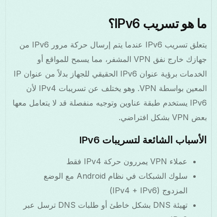
ما هو تسريب IPv6؟
يتعلق تسريب IPv6 عندما يتم إرسال حركة مرور IPv6 من
جهازك خارج نفق VPN المشفر، مما يسمح للمواقع أو
الخدمات برؤية عنوان IPv6 الحقيقي للجهاز بدلاً من عنوان IP
المعين بواسطة VPN. وهو يختلف عن تسريبات IPv4 لأن
IPv6 يستخدم طبقة عناوين وتوجيه منفصلة قد لا يتعامل معها
بعض VPN بشكل افتراضي.
الأسباب الشائعة لتسريبات IPv6
عملاء VPN يمررون حركة IPv4 فقط
سلوك الشبكات في نظام Android مع الوضع
المزدوج (IPv4 + IPv6)
تهيئة DNS بشكل خاطئ أو طلبات DNS ترسل عبر