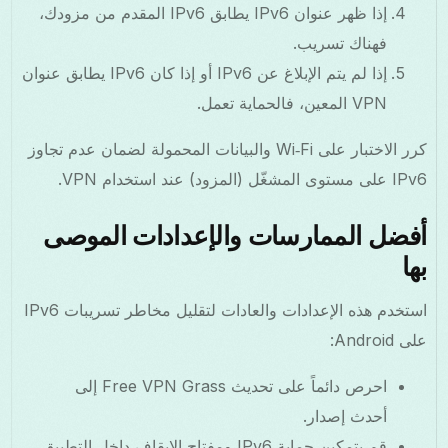
إذا ظهر عنوان IPv6 يطابق IPv6 المقدم من مزودك،
فهناك تسريب.
إذا لم يتم الإبلاغ عن IPv6 أو إذا كان IPv6 يطابق عنوان
VPN المعين، فالحماية تعمل.
كرر الاختبار على Wi‑Fi والبيانات المحمولة لضمان عدم تجاوز
IPv6 على مستوى المشغّل (المزود) عند استخدام VPN.
أفضل الممارسات والإعدادات الموصى
بها
استخدم هذه الإعدادات والعادات لتقليل مخاطر تسريبات IPv6
على Android:
احرص دائماً على تحديث Free VPN Grass إلى
أحدث إصدار.
قم بتمكين حماية IPv6 ومفتاح الإيقاف داخل التطبيق.