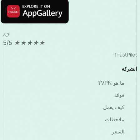
4.7
5/5
★
★
★
★
★
TrustPilot
الشركة
ما هو VPN؟
فوائد
كيف يعمل
ملاحظات
السعر