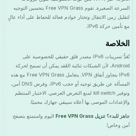
السرعة الصغيرة. تقوم Free VPN Grass بتحسين التوجيه
لتقليل زمن الانتقال وتختار خوادم فعالة للحفاظ على أداء عالٍ
مع تأمين حركة IPv6.
الخلاصة
تُعَدُّ تسريبات IPv6 مصدر قلق حقيقي للخصوصية على
Android، لأن الشبكات ثنائية العُقد يمكن أن تسمح لحركة
IPv6 بتجاوز أنفاق VPN. يتعامل Free VPN Grass مع هذه
المسألة عن طريق توجيه أو حجب IPv6، وفرض DNS آمن،
وتوفير kill switch لمنع التعرض العرضي. الاختبار المنتظم
والإعدادات الموصى بها أعلاه سيبقي جهازك محميًا.
جاهز للبدء؟
تنزيل Free VPN Grass
اليوم واستمتع بتصفح
آمن وخاص!