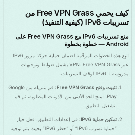
كيف يحمي Free VPN Grass من
تسريبات IPv6 (كيفية التنفيذ)
منع تسريبات IPv6 مع Free VPN Grass على
Android — خطوة بخطوة
اتبِع هذه الخطوات المرقّمة لضمان حماية حركة مرور IPv6
عبر VPN. Free VPN Grass يشمل ضوابط وتوجيهات
مدروسة لـ IPv6 لوقف التسريبات.
تثبيت وفتح Free VPN Grass:
قم بتنزيله من Google
Play، امنح الحد الأدنى من الأذونات المطلوبة، ثم قم
بتشغيل التطبيق.
تمكين حماية IPv6:
في إعدادات التطبيق، فعل خيار
“حماية تسرب IPv6” أو “حظر IPv6” بحيث يتم توجيه