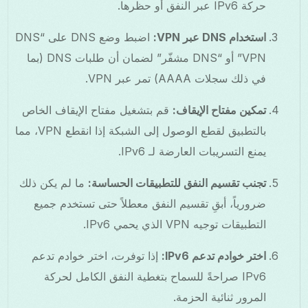
حركة IPv6 عبر النفق أو حظرها.
استخدام DNS عبر VPN:
اضبط وضع DNS على “DNS
VPN” أو “DNS مشفّر” لضمان أن طلبات DNS (بما
في ذلك سجلات AAAA) تمر عبر VPN.
تمكين مفتاح الإيقاف:
قم بتشغيل مفتاح الإيقاف الخاص
بالتطبيق لقطع الوصول إلى الشبكة إذا انقطع VPN، مما
يمنع التسريبات العارضة لـ IPv6.
تجنب تقسيم النفق للتطبيقات الحساسة:
ما لم يكن ذلك
ضرورياً، أبقِ تقسيم النفق معطلاً حتى تستخدم جميع
التطبيقات توجيه VPN الذي يحمي IPv6.
اختر خوادم تدعم IPv6:
إذا توفرت، اختر خوادم تدعم
IPv6 صراحةً للسماح بتغطية النفق الكامل لحركة
المرور ثنائية الحزمة.