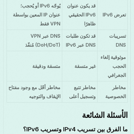
قد يكون عنوان
يُوجّه IPv6 أو يُحجب؛
تعرض IPv6
IPv6 الحقيقي
عنوان IP المعين بواسطة
ظاهرًا
VPN فقط
تسريبات
قد تكون طلبات
DNS عبر VPN
DNS
DNS عبر IPv6
(DoH/DoT) مُنفّذ
موثوقية إلغاء
الحجب
غير متسقة
متسقة ودقيقة
الجغرافي
مخاطر
مخاطر تتبع
مخاطر أقَل مع وجود مفتاح
الخصوصية
وتسجيل أعلى
الإيقاف والتوجيه
الأسئلة الشائعة
ما الفرق بين تسريب IPv4 وتسريب IPv6؟