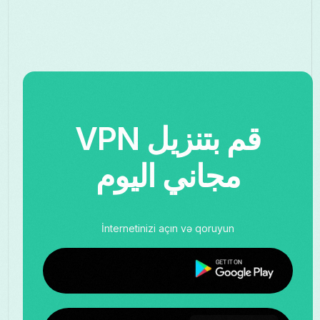
قم بتنزيل VPN
مجاني اليوم
İnternetinizi açın və qoruyun