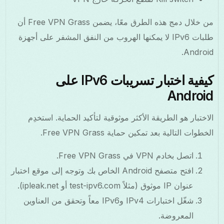
من خلال دمج هذه الطرق معًا، يضمن Free VPN Grass أن
طلبات IPv6 لا يمكنها الهروب من النفق المشفر على أجهزة
Android.
كيفية اختبار تسريبات IPv6 على
Android
الاختبار هو الطريقة الأكثر موثوقية لتأكيد الحماية. استخدِم
الخطوات التالية بعد تمكين حماية Free VPN Grass.
اتصل بخادم VPN في Free VPN Grass.
افتح متصفح Android الخاص بك وتوجه إلى موقع اختبار
عنوان IP موثوق (مثلاً test-ipv6.com أو ipleak.net).
شغّل اختبارات IPv4 وIPv6 معاً وتحقق من العناوين
المعروضة.