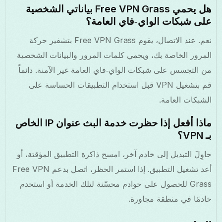
هل يحمي Free VPN Grass بياناتي الشخصية
على شبكات الواي‑فاي العامة؟
نعم. عند الاتصال، يقوم Free VPN Grass بتشفير حركة
المرور الخاصة بك، ويحمي كلمات المرور والبيانات الشخصية
من التجسس على شبكات الواي‑فاي العامة غير الآمنة. دائماً
قم بتشغيل VPN قبل استخدام التطبيقات الحساسة على
الشبكات العامة.
ماذا أفعل إذا حظرت خدمة البث عنوان IP الخاص
بـ VPN؟
حاوِلَ التبديل إلى خادم آخر، امسح ذاكرة التطبيق المؤقتة، أو
أعد تشغيل التطبيق. إذا استمر الحظر، اتصل بدعم Free VPN
Grass للحصول على خوادم محسّنة لتلك الخدمة أو استخدم
خادمًا في منطقة مجاورة.