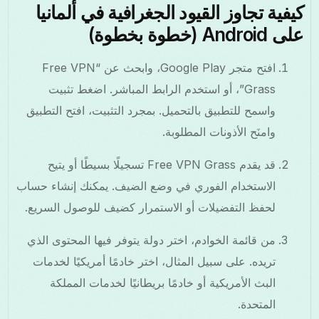
كيفية تجاوز القيود الجغرافية في ألمانيا
على Android (خطوة بخطوة)
افتح متجر Google Play، وابحث عن “Free VPN
Grass”، أو استخدم الرابط المباشر. اضغط تثبيت
واسمح للتطبيق بالتحميل. بمجرد التثبيت، افتح التطبيق
وامنَح الأذونات المطلوبة.
قد يقدم Free VPN Grass تسجيلًا بسيطًا أو يتيح
الاستخدام الفوري في وضع الضيف. يمكنك إنشاء حساب
لحفظ التفضيلات أو الاستمرار كضيف للوصول السريع.
من قائمة الخوادم، اختر دولة يتوفر فيها المحتوى الذي
تريده. على سبيل المثال، اختر خادمًا أمريكيًا لخدمات
البث الأمريكية أو خادمًا بريطانيًا لخدمات المملكة
المتحدة.