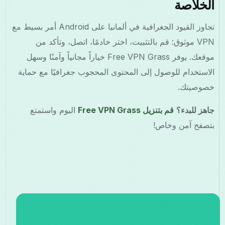
الخلاصة
تجاوز القيود الجغرافية في ألمانيا على Android أمر بسيط مع
VPN موثوق: قم بالتثبيت، اختر خادمًا، اتصل، وتأكد من
موقعك. يوفر Free VPN Grass خياراً مجانياً وآمنًا وسهل
الاستخدام للوصول إلى المحتوى المحجوب جغرافيًا مع حماية
خصوصيتك.
جاهز للبدء؟
قم بتنزيل Free VPN Grass
اليوم واستمتع
بتصفح آمن وخاص!