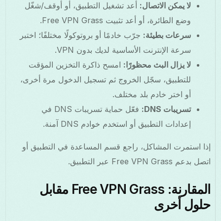
لا يمكن الاتصال:
أعد تشغيل التطبيق، أو أوقف/شغّل
وضع الطائرة، أو أعد تثبيت Free VPN Grass.
سرعات بطيئة:
جرّب خادمًا أو بروتوكولًا مختلفًا؛ اختبر
سرعة الإنترنت الأساسية لديك بدون VPN.
لا يزال البث محظورًا:
امسح ذاكرة التخزين المؤقت
للتطبيق، سجّل الخروج ثم تسجيل الدخول مرة أخرى،
أو اختر خادم بلد مختلف.
تسريبات DNS:
فعّل حماية تسريبات DNS في
إعدادات التطبيق أو استخدم خوادم DNS آمنة.
إذا استمرت المشاكل، راجع قسم المساعدة في التطبيق أو
اتصل بدعم Free VPN Grass عبر التطبيق.
المقارنة: Free VPN Grass مقابل
حلول أخرى