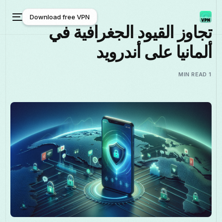
Download free VPN
تجاوز القيود الجغرافية في
ألمانيا على أندرويد
Download free VPN
1 MIN READ
العربية