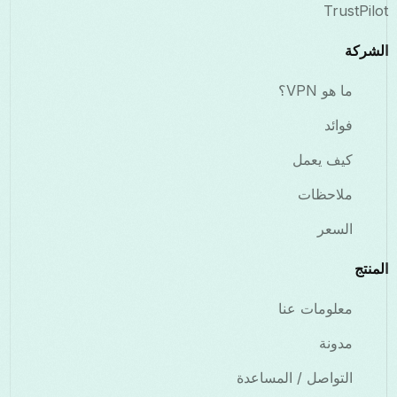
TrustPilot
الشركة
ما هو VPN؟
فوائد
كيف يعمل
ملاحظات
السعر
المنتج
معلومات عنا
مدونة
التواصل / المساعدة