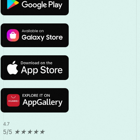
4.7
5/5
★
★
★
★
★