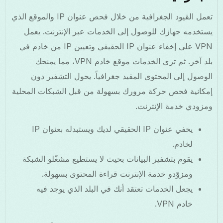
تعمل القيود الجغرافية من خلال فحص عنوان IP والموقع الذي
يستخدمه جهازك للوصول إلى الخدمات عبر الإنترنت. يعمل
VPN على إخفاء عنوان IP الحقيقي وتعيين IP من خادم في
بلد آخر. ثم ترى الخدمات موقع خادم VPN، مما يمنحك
الوصول إلى المحتوى المقيد جغرافياً. يحول التشفير دون
إمكانية فحص حركة مرورك بسهولة من قبل الشبكات المحلية
ومزودي خدمة الإنترنت.
يخفي عنوان IP الحقيقي لديك ويستبدله بعنوان IP
لخادم.
يقوم بتشفير البيانات بحيث لا يستطيع مشغّلو الشبكة
ومزوّدو خدمة الإنترنت قراءة المحتوى بسهولة.
يجعل الخدمات تعتقد أنك في البلد الذي يوجد فيه
خادم VPN.