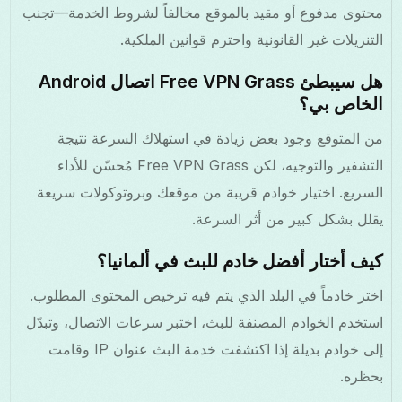
محتوى مدفوع أو مقيد بالموقع مخالفاً لشروط الخدمة—تجنب
التنزيلات غير القانونية واحترم قوانين الملكية.
هل سيبطئ Free VPN Grass اتصال Android
الخاص بي؟
من المتوقع وجود بعض زيادة في استهلاك السرعة نتيجة
التشفير والتوجيه، لكن Free VPN Grass مُحسّن للأداء
السريع. اختيار خوادم قريبة من موقعك وبروتوكولات سريعة
يقلل بشكل كبير من أثر السرعة.
كيف أختار أفضل خادم للبث في ألمانيا؟
اختر خادماً في البلد الذي يتم فيه ترخيص المحتوى المطلوب.
استخدم الخوادم المصنفة للبث، اختبر سرعات الاتصال، وتبدّل
إلى خوادم بديلة إذا اكتشفت خدمة البث عنوان IP وقامت
بحظره.