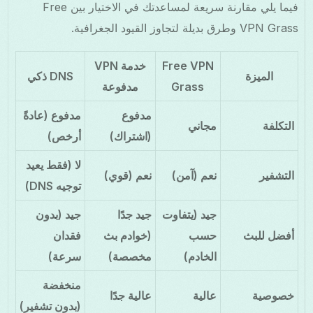
فيما يلي مقارنة سريعة لمساعدتك في الاختيار بين Free
VPN Grass وطرق بديلة لتجاوز القيود الجغرافية.
Free VPN
خدمة VPN
الميزة
DNS ذكي
Grass
مدفوعة
مدفوع
مدفوع (عادةً
التكلفة
مجاني
(اشتراك)
أرخص)
لا (فقط يعيد
التشفير
نعم (آمن)
نعم (قوي)
توجيه DNS)
جيد (يتفاوت
جيد جدًا
جيد (بدون
أفضل للبث
حسب
(خوادم بث
فقدان
الخادم)
مخصصة)
سرعة)
منخفضة
خصوصية
عالية
عالية جدًا
(بدون تشفير)