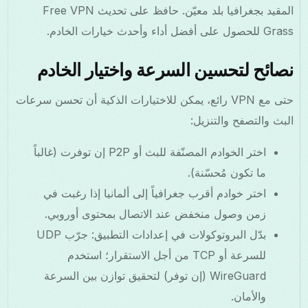
المقيد بجغرافيا بلد معيّن. حافظ على تحديث Free VPN
Grass للحصول على أفضل أداء وأحدث خيارات الخادم.
نصائح لتحسين السرعة واختيار الخادم
حتى مع VPN رائع، يمكن للاختيارات الذكية أن تحسن سرعات
البث والتصفح والتنزيل:
اختر الخوادم المصنّفة للبث أو P2P إن توفرت (غالباً
ما تكون مُحسّنة).
اختر خوادم أقرب جغرافياً إلى ألمانيا إذا رغبت في
زمن وصول منخفض عند الاتصال بمحتوى أوروبي.
بدّل البروتوكولات في إعدادات التطبيق: جرّب UDP
للسرعة أو TCP من أجل الاستقرار؛ استخدم
WireGuard (إن توفر) لتحقيق توازن بين السرعة
والأمان.