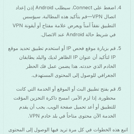
اضغط على Connect. سيطلب Android إذن إعداد
اتصال VPN—قم بتأكيد هذه المطالبة. سيؤسس
التطبيق نفقاً آمناً ويعرض علامة مفتاح أو أيقونة VPN
في شريط حالة Android عند الاتصال.
قم بزيارة موقع فحص IP أو استخدم تطبيق تحديد موقع
IP لتأكيد أن عنوان IP الظاهر لديك والبلد يطابقان
الخادم الذي حددته. هذا يضمن عمل فك الحظر
الجغرافي للوصول إلى المحتوى المستهدف.
قم بفتح تطبيق البث أو الموقع أو الخدمة التي كانت
محظورة. إذا لزم الأمر، امسح ذاكرة التخزين المؤقت
للتطبيق أو أعد تحميل صفحة الويب. يجب أن يقدم
الخدمة الآن محتوى متاحاً في بلد خادم VPN.
اتبع هذه الخطوات في كل مرة تريد فيها الوصول إلى المحتوى