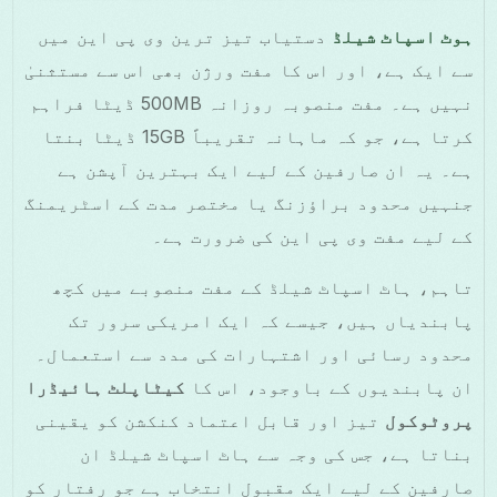
ہوٹ اسپاٹ شیلڈ
دستیاب تیز ترین وی پی این میں
سے ایک ہے، اور اس کا مفت ورژن بھی اس سے مستثنیٰ
نہیں ہے۔ مفت منصوبہ روزانہ 500MB ڈیٹا فراہم
کرتا ہے، جو کہ ماہانہ تقریباً 15GB ڈیٹا بنتا
ہے۔ یہ ان صارفین کے لیے ایک بہترین آپشن ہے
جنہیں محدود براؤزنگ یا مختصر مدت کے اسٹریمنگ
کے لیے مفت وی پی این کی ضرورت ہے۔
تاہم، ہاٹ اسپاٹ شیلڈ کے مفت منصوبے میں کچھ
پابندیاں ہیں، جیسے کہ ایک امریکی سرور تک
محدود رسائی اور اشتہارات کی مدد سے استعمال۔
ان پابندیوں کے باوجود، اس کا
کیٹاپلٹ ہائیڈرا
پروٹوکول
تیز اور قابل اعتماد کنکشن کو یقینی
بناتا ہے، جس کی وجہ سے ہاٹ اسپاٹ شیلڈ ان
صارفین کے لیے ایک مقبول انتخاب ہے جو رفتار کو