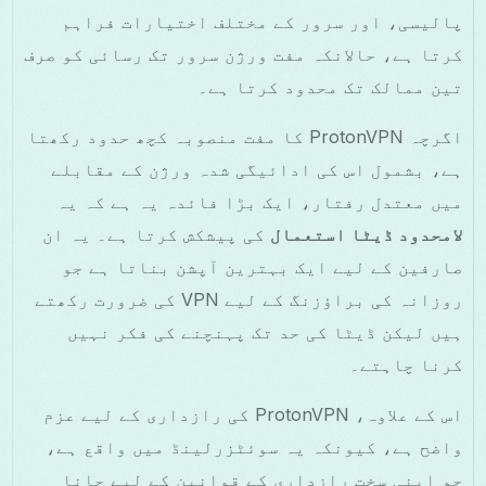
پالیسی، اور سرور کے مختلف اختیارات فراہم
کرتا ہے، حالانکہ مفت ورژن سرور تک رسائی کو صرف
تین ممالک تک محدود کرتا ہے۔
اگرچہ ProtonVPN کا مفت منصوبہ کچھ حدود رکھتا
ہے، بشمول اس کی ادائیگی شدہ ورژن کے مقابلے
میں معتدل رفتار، ایک بڑا فائدہ یہ ہے کہ یہ
لامحدود ڈیٹا استعمال
کی پیشکش کرتا ہے۔ یہ ان
صارفین کے لیے ایک بہترین آپشن بناتا ہے جو
روزانہ کی براؤزنگ کے لیے VPN کی ضرورت رکھتے
ہیں لیکن ڈیٹا کی حد تک پہنچنے کی فکر نہیں
کرنا چاہتے۔
اس کے علاوہ، ProtonVPN کی رازداری کے لیے عزم
واضح ہے، کیونکہ یہ سوئٹزرلینڈ میں واقع ہے،
جو اپنی سخت رازداری کے قوانین کے لیے جانا