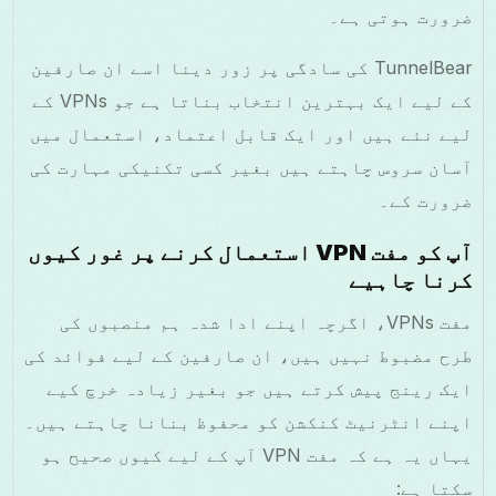
ضرورت ہوتی ہے۔
TunnelBear کی سادگی پر زور دینا اسے ان صارفین
کے لیے ایک بہترین انتخاب بناتا ہے جو VPNs کے
لیے نئے ہیں اور ایک قابل اعتماد، استعمال میں
آسان سروس چاہتے ہیں بغیر کسی تکنیکی مہارت کی
ضرورت کے۔
آپ کو مفت VPN استعمال کرنے پر غور کیوں
کرنا چاہیے
مفت VPNs، اگرچہ اپنے ادا شدہ ہم منصبوں کی
طرح مضبوط نہیں ہیں، ان صارفین کے لیے فوائد کی
ایک رینج پیش کرتے ہیں جو بغیر زیادہ خرچ کیے
اپنے انٹرنیٹ کنکشن کو محفوظ بنانا چاہتے ہیں۔
یہاں یہ ہے کہ مفت VPN آپ کے لیے کیوں صحیح ہو
سکتا ہے: