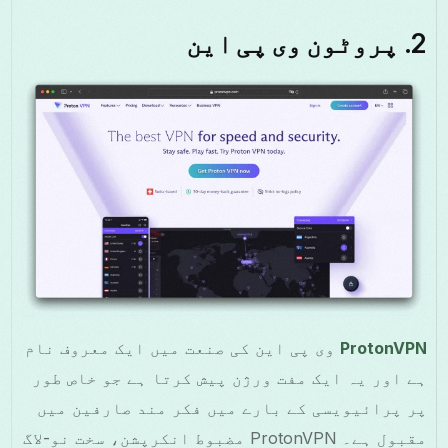
2.
پروٹون وی پی این
ProtonVPN
وی پی این کی صنعت میں ایک معروف نام
ہے اور یہ ایک مفت ورژن پیش کرتا ہے جو خاص طور
پر پرائیویسی کے بارے میں فکر مند صارفین میں
مقبول ہے۔ ProtonVPN مضبوط انکرپشن، سخت نو-لاگ