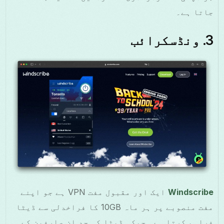
جاتا ہے۔
3.
ونڈسکرائب
Windscribe
ایک اور مقبول مفت VPN ہے جو اپنے
مفت منصوبے پر ہر ماہ 10GB کا فراخدلی سے ڈیٹا
فراہم کرتا ہے۔ جبکہ ڈیٹا کی حد ان صارفین کے