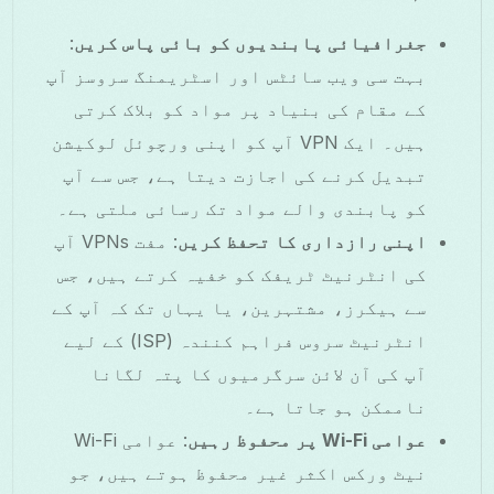
جغرافیائی پابندیوں کو بائی پاس کریں
:
بہت سی ویب سائٹس اور اسٹریمنگ سروسز آپ
کے مقام کی بنیاد پر مواد کو بلاک کرتی
ہیں۔ ایک VPN آپ کو اپنی ورچوئل لوکیشن
تبدیل کرنے کی اجازت دیتا ہے، جس سے آپ
کو پابندی والے مواد تک رسائی ملتی ہے۔
اپنی رازداری کا تحفظ کریں
: مفت VPNs آپ
کی انٹرنیٹ ٹریفک کو خفیہ کرتے ہیں، جس
سے ہیکرز، مشتہرین، یا یہاں تک کہ آپ کے
انٹرنیٹ سروس فراہم کنندہ (ISP) کے لیے
آپ کی آن لائن سرگرمیوں کا پتہ لگانا
ناممکن ہو جاتا ہے۔
عوامی Wi-Fi پر محفوظ رہیں
: عوامی Wi-Fi
نیٹ ورکس اکثر غیر محفوظ ہوتے ہیں، جو