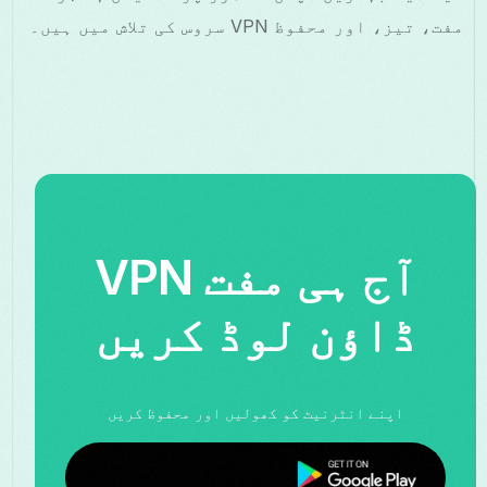
مفت، تیز، اور محفوظ VPN سروس کی تلاش میں ہیں۔
آج ہی مفت VPN
ڈاؤن لوڈ کریں
اپنے انٹرنیٹ کو کھولیں اور محفوظ کریں