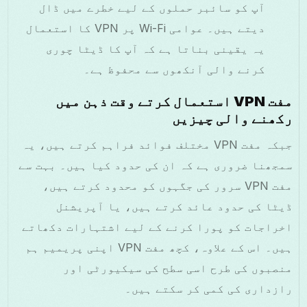
آپ کو سائبر حملوں کے لیے خطرے میں ڈال
دیتے ہیں۔ عوامی Wi-Fi پر VPN کا استعمال
یہ یقینی بناتا ہے کہ آپ کا ڈیٹا چوری
کرنے والی آنکھوں سے محفوظ ہے۔
مفت VPN استعمال کرتے وقت ذہن میں
رکھنے والی چیزیں
جبکہ مفت VPN مختلف فوائد فراہم کرتے ہیں، یہ
سمجھنا ضروری ہے کہ ان کی حدود کیا ہیں۔ بہت سے
مفت VPN سرور کی جگہوں کو محدود کرتے ہیں،
ڈیٹا کی حدود عائد کرتے ہیں، یا آپریشنل
اخراجات کو پورا کرنے کے لیے اشتہارات دکھاتے
ہیں۔ اس کے علاوہ، کچھ مفت VPN اپنی پریمیم ہم
منصبوں کی طرح اسی سطح کی سیکیورٹی اور
رازداری کی کمی کر سکتے ہیں۔