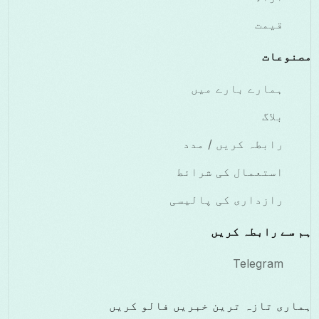
قیمت
مصنوعات
ہمارے بارے میں
بلاگ
رابطہ کریں / مدد
استعمال کی شرائط
رازداری کی پالیسی
ہم سے رابطہ کریں
Telegram
ہماری تازہ ترین خبریں فالو کریں