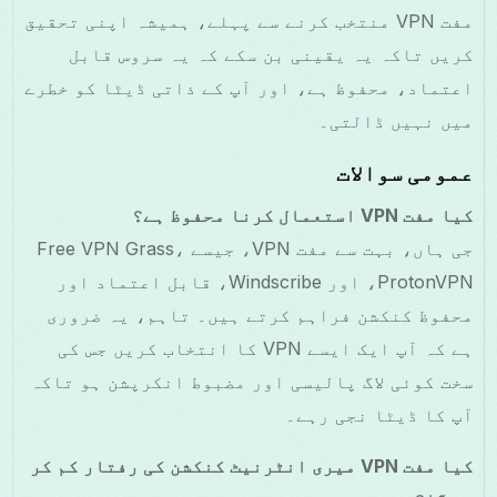
مفت VPN منتخب کرنے سے پہلے، ہمیشہ اپنی تحقیق
کریں تاکہ یہ یقینی بن سکے کہ یہ سروس قابل
اعتماد، محفوظ ہے، اور آپ کے ذاتی ڈیٹا کو خطرے
میں نہیں ڈالتی۔
عمومی سوالات
کیا مفت VPN استعمال کرنا محفوظ ہے؟
جی ہاں، بہت سے مفت VPN، جیسے Free VPN Grass،
ProtonVPN، اور Windscribe، قابل اعتماد اور
محفوظ کنکشن فراہم کرتے ہیں۔ تاہم، یہ ضروری
ہے کہ آپ ایک ایسے VPN کا انتخاب کریں جس کی
سخت کوئی لاگ پالیسی اور مضبوط انکرپشن ہو تاکہ
آپ کا ڈیٹا نجی رہے۔
کیا مفت VPN میری انٹرنیٹ کنکشن کی رفتار کم کر