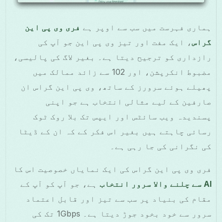
ہماری فہرست میں سب سے اوپر ہے
فری وی پی این
گراس
، ایک مفت اور تیز وی پی این جو آپ کی
رازداری کو ترجیح دیتا ہے۔ بغیر لاگ کی پالیسی،
مضبوط انکرپشن، اور 102 سے زائد ممالک میں
پھیلے ہوئے سرورز کے ساتھ، وی پی این گراس ان
صارفین کے لیے مثالی انتخاب ہے جو اپنی
پسندیدہ ویب سائٹس اور ایپس تک بلا روک ٹوک
رسائی چاہتے ہیں بغیر اس فکر کے کہ ان کے ڈیٹا
کی نگرانی کی جا رہی ہے۔
فری وی پی این گراس کی ایک نمایاں خصوصیت اس کا
AI سے چلنے والا سرور انتخاب
ہے، جو آپ کو آپ کے
مقام کی بنیاد پر سب سے تیز اور قابل اعتماد
سرور سے خود بخود جوڑ دیتا ہے۔ 1Gbps تک کی