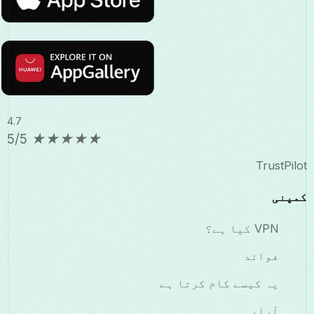
4.7
5/5
★
★
★
★
★
TrustPilot
کمپنی
VPN کیا ہے؟
فوائد
یہ کیسے کام کرتا ہے
آراء