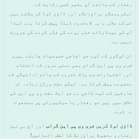
رفتار کے ساتھ، آپ بغیر کسی رکاوٹ کے
اسٹریمنگ، براؤزنگ، اور ڈاؤن لوڈ کر سکتے ہیں۔
اس کے علاوہ، یہ لامحدود ڈیٹا پیش کرتا ہے، لہذا
آپ کو بینڈوڈتھ ختم ہونے کی فکر کرنے کی ضرورت
نہیں ہے۔
ان لوگوں کے لیے جو اضافی خصوصیات چاہتے ہیں،
فری وی پی این گراس بھی دستی سرور کے انتخاب
اور اشتہارات سے پاک تجربے کے ساتھ ادائیگی کے
منصوبے پیش کرتا ہے۔ لیکن مفت ورژن زیادہ تر
صارفین کے لیے کافی ہے جو ایک مفت وی پی این کی
تلاش میں ہیں جو رفتار یا سیکیورٹی پر سمجھوتہ
نہ کرے۔
ڈاؤن لوڈ کریں
فری وی پی این گراس
اور آج ہی تیز
رفتار، محفوظ براؤزنگ کا لطف اٹھائیں!