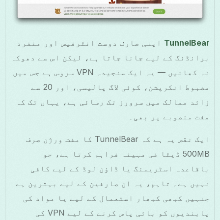
TunnelBear
اپنی صارف دوست انٹرفیس اور منفرد
برانڈنگ کے لیے جانا جاتا ہے، لیکن اس سے دھوکہ
نہ کھائیں — یہ ایک سنجیدہ VPN سروس ہے جس میں
مضبوط انکرپشن، کوئی لاگ پالیسی، اور 20 سے
زائد ممالک میں سرورز تک رسائی ہے، یہاں تک کہ
مفت منصوبے پر بھی۔
ایک نقص یہ ہے کہ TunnelBear کا مفت ورژن صرف
500MB ڈیٹا فی مہینہ فراہم کرتا ہے، جو
باقاعدہ اسٹریمنگ یا ڈاؤن لوڈ کے لیے کافی
نہیں ہے۔ تاہم، یہ ان صارفین کے لیے بہترین ہے
جنہیں کبھی کبھار استعمال کے لیے یا مواد کی
پابندیوں کو بائی پاس کرنے کے لیے VPN کی