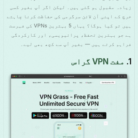
زیادہ مقبول ہو گئی ہیں۔ لیکن اگر آپ بغیر کسی
خرچ کے اپنی آن لائن سرگرمی کی حفاظت کرنا چاہتے
ہیں تو کیا ہوگا؟ یہاں 5 بہترین VPNs کی فہرست
ہے جو بہترین تحفظ، پرائیویسی، اور کارکردگی
فراہم کرتے ہیں — بغیر آپ سے کچھ بھی لیے۔
1.
مفت VPN گراس