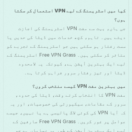
کیا میں اسٹریمنگ کے لیے VPN استعمال کر سکتا
ہوں؟
جی ہاں، بہت سے مفت VPN اسٹریمنگ کی اجازت
دیتے ہیں۔ تاہم، کچھ خدمات میں ڈیٹا کی حدیں یا
سست رفتار ہو سکتی ہیں جو اسٹریمنگ کے تجربے کو
متاثر کر سکتی ہیں۔ Free VPN Grass اسٹریمنگ کے
لیے ایک بہترین آپشن ہے، کیونکہ یہ لامحدود
ڈیٹا اور تیز رفتار سرور فراہم کرتا ہے۔
میں بہترین مفت VPN کیسے منتخب کروں؟
مفت VPN کا انتخاب کرتے وقت، ڈیٹا کی حدود،
سرور کے مقامات، سیکیورٹی کی خصوصیات، اور یہ
کہ آیا VPN کی کوئی لاگ پالیسی ہے یا نہیں، جیسے
عوامل پر غور کریں۔ Free VPN Grass صارفین کے
لیے ایک بہترین آپشن کے طور پر نمایاں ہے جو