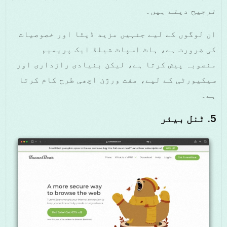
ترجیح دیتے ہیں۔
ان لوگوں کے لیے جنہیں مزید ڈیٹا اور خصوصیات
کی ضرورت ہے، ہاٹ اسپاٹ شیلڈ ایک پریمیم
منصوبہ پیش کرتا ہے، لیکن بنیادی رازداری اور
سیکیورٹی کے لیے، مفت ورژن اچھی طرح کام کرتا
ہے۔
5.
ٹنل بیئر