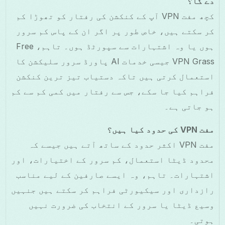
دے گا؟
کچھ مفت VPN آپ کے کنکشن کی رفتار کو تھوڑا کم
کر سکتے ہیں، خاص طور پر اگر ان کے پاس کم سرور
ہوں یا وہ اشتہارات سے سپورٹڈ ہوں۔ تاہم، Free
VPN Grass جیسی خدمات AI پاورڈ سرور سلیکشن کا
استعمال کرتی ہیں تاکہ دستیاب تیز ترین کنکشن
فراہم کیا جا سکے، جس سے رفتار میں کمی کم سے کم
ہو جاتی ہے۔
مفت VPN کی حدود کیا ہیں؟
مفت VPN اکثر حدود کے ساتھ آتے ہیں جیسے کہ
محدود ڈیٹا استعمال، کم سرور کے اختیارات، اور
اشتہارات۔ تاہم، وہ ایسے صارفین کے لیے مناسب
رازداری اور سیکیورٹی فراہم کر سکتے ہیں جنہیں
وسیع ڈیٹا یا سرور کے انتخاب کی ضرورت نہیں
ہوتی۔