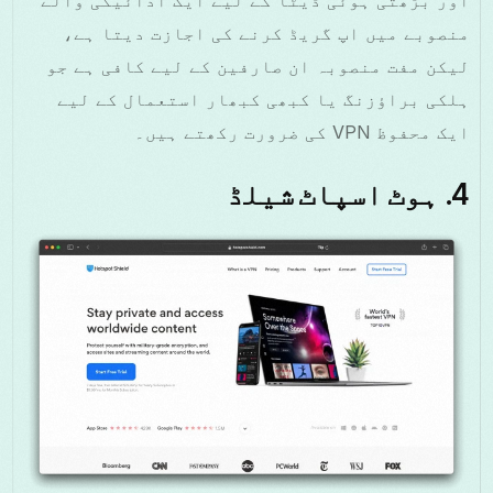
اور بڑھتی ہوئی ڈیٹا کے لیے ایک ادائیگی والے
منصوبے میں اپ گریڈ کرنے کی اجازت دیتا ہے،
لیکن مفت منصوبہ ان صارفین کے لیے کافی ہے جو
ہلکی براؤزنگ یا کبھی کبھار استعمال کے لیے
ایک محفوظ VPN کی ضرورت رکھتے ہیں۔
4.
ہوٹ اسپاٹ شیلڈ