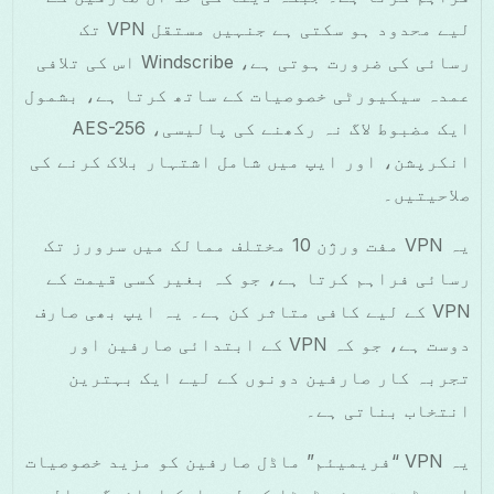
لیے محدود ہو سکتی ہے جنہیں مستقل VPN تک
رسائی کی ضرورت ہوتی ہے، Windscribe اس کی تلافی
عمدہ سیکیورٹی خصوصیات کے ساتھ کرتا ہے، بشمول
ایک مضبوط لاگ نہ رکھنے کی پالیسی، AES-256
انکرپشن، اور ایپ میں شامل اشتہار بلاک کرنے کی
صلاحیتیں۔
یہ VPN مفت ورژن 10 مختلف ممالک میں سرورز تک
رسائی فراہم کرتا ہے، جو کہ بغیر کسی قیمت کے
VPN کے لیے کافی متاثر کن ہے۔ یہ ایپ بھی صارف
دوست ہے، جو کہ VPN کے ابتدائی صارفین اور
تجربہ کار صارفین دونوں کے لیے ایک بہترین
انتخاب بناتی ہے۔
یہ VPN “فریمیئم” ماڈل صارفین کو مزید خصوصیات