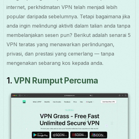
internet, perkhidmatan VPN telah menjadi lebih
popular daripada sebelumnya. Tetapi bagaimana jika
anda ingin melindungi aktiviti dalam talian anda tanpa
membelanjakan sesen pun? Berikut adalah senarai 5
VPN teratas yang menawarkan perlindungan,
privasi, dan prestasi yang cemerlang — tanpa
mengenakan sebarang kos kepada anda.
1.
VPN Rumput Percuma