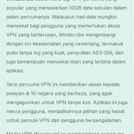
popular yang menawarkan 10GB data sebulan dalam
pelan percumanya. Walaupun had data mungkin
menyekat bagi pengguna yang memerlukan akses
VPN yang berterusan, Windscribe mengimbangi
dengan ciri keselamatan yang cemerlang, termasuk
polisi tanpa log yang kuat, penyulitan AES-256, dan
juga kemampuan menyekat iklan yang terbina dalam
aplikasi.
Versi percuma VPN ini memberikan akses kepada
pelayan di 10 negara yang berbeza, yang agak
mengagumkan untuk VPN tanpa kos. Aplikasi ini juga
mesra pengguna, menjadikannya pilihan yang hebat
untuk pemula VPN dan pengguna berpengalaman.