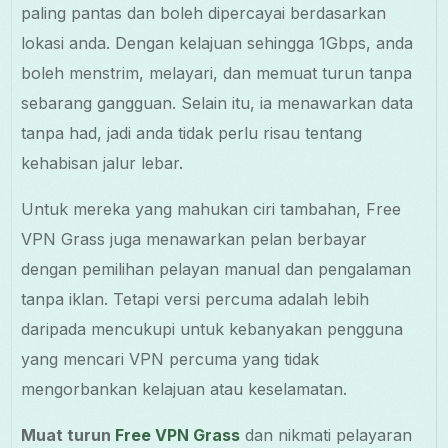
paling pantas dan boleh dipercayai berdasarkan
lokasi anda. Dengan kelajuan sehingga 1Gbps, anda
boleh menstrim, melayari, dan memuat turun tanpa
sebarang gangguan. Selain itu, ia menawarkan data
tanpa had, jadi anda tidak perlu risau tentang
kehabisan jalur lebar.
Untuk mereka yang mahukan ciri tambahan, Free
VPN Grass juga menawarkan pelan berbayar
dengan pemilihan pelayan manual dan pengalaman
tanpa iklan. Tetapi versi percuma adalah lebih
daripada mencukupi untuk kebanyakan pengguna
yang mencari VPN percuma yang tidak
mengorbankan kelajuan atau keselamatan.
Muat turun
Free VPN Grass
dan nikmati pelayaran