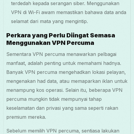
terdedah kepada serangan siber. Menggunakan
VPN di Wi-Fi awam memastikan bahawa data anda
selamat dari mata yang mengintip.
Perkara yang Perlu Diingat Semasa
Menggunakan VPN Percuma
Sementara VPN percuma menawarkan pelbagai
manfaat, adalah penting untuk memahami hadnya.
Banyak VPN percuma mengehadkan lokasi pelayan,
mengenakan had data, atau memaparkan iklan untuk
menampung kos operasi. Selain itu, beberapa VPN
percuma mungkin tidak mempunyai tahap
keselamatan dan privasi yang sama seperti rakan
premium mereka.
Sebelum memilih VPN percuma, sentiasa lakukan