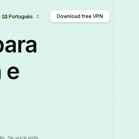
Download free VPN
Português
para
English
Afrikaans
Shqip
አማ
 e
Български
ဗမာစာ
Català
中
Français
Galego
ქართული
Deut
Italiano
日本語
ಕನ್ನಡ
Қазақ ті
is. Se você está