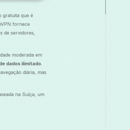
gratuita que é
onVPN fornece
s de servidores,
cidade moderada em
de dados ilimitado
.
avegação diária, mas
aseada na Suíça, um