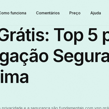
Como funciona
Comentários
Preço
Ajuda
rátis: Top 5 
gação Segura
ima
, a privacidade e a segurança são fundamentais com vpn grát