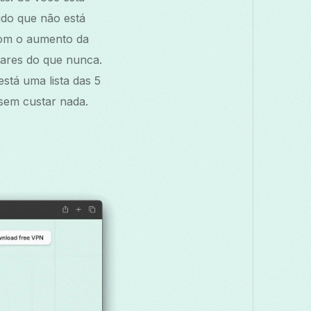
Македонски
Melayu
മലയാളം
do que não está
 Com o aumento da
Română
Русский
Српски
සි
lares do que nunca.
stá uma lista das 5
తెలుగు
ไทย
sem custar nada.