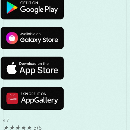
4.7
★
★
★
★
★
5/5