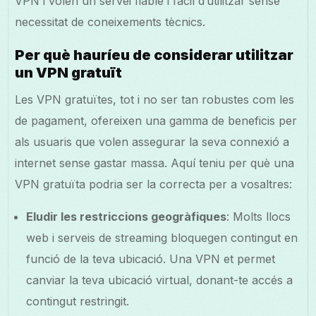
VPN i volen un servei fiable i fàcil d’utilitzar sense
necessitat de coneixements tècnics.
Per què hauríeu de considerar utilitzar
un VPN gratuït
Les VPN gratuïtes, tot i no ser tan robustes com les
de pagament, ofereixen una gamma de beneficis per
als usuaris que volen assegurar la seva connexió a
internet sense gastar massa. Aquí teniu per què una
VPN gratuïta podria ser la correcta per a vosaltres:
Eludir les restriccions geogràfiques
: Molts llocs
web i serveis de streaming bloquegen contingut en
funció de la teva ubicació. Una VPN et permet
canviar la teva ubicació virtual, donant-te accés a
contingut restringit.