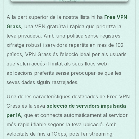
A la part superior de la nostra llista hi ha
Free VPN
Grass
, una VPN gratuïta i ràpida que prioritza la
teva privadesa. Amb una política sense registres,
xifratge robust i servidors repartits en més de 102
països, VPN Grass és l’elecció ideal per als usuaris
que volen accés il·limitat als seus llocs web i
aplicacions preferits sense preocupar-se que les
seves dades siguin rastrejades.
Una de les característiques destacades de Free VPN
Grass és la seva
selecció de servidors impulsada
per IA
, que et connecta automàticament al servidor
més ràpid i fiable segons la teva ubicació. Amb
velocitats de fins a 1Gbps, pots fer streaming,