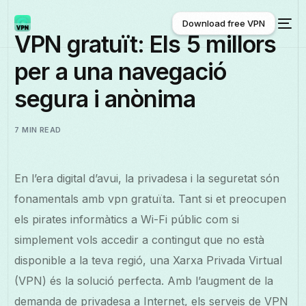
Download free VPN
VPN gratuït: Els 5 millors
per a una navegació
Download free VPN
segura i anònima
7 MIN READ
En l’era digital d’avui, la privadesa i la seguretat són
fonamentals amb vpn gratuïta. Tant si et preocupen
els pirates informàtics a Wi-Fi públic com si
simplement vols accedir a contingut que no està
disponible a la teva regió, una Xarxa Privada Virtual
(VPN) és la solució perfecta. Amb l’augment de la
demanda de privadesa a Internet, els serveis de VPN
Català