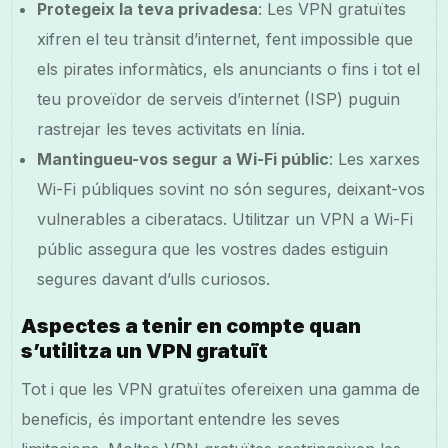
Protegeix la teva privadesa
: Les VPN gratuïtes
xifren el teu trànsit d’internet, fent impossible que
els pirates informàtics, els anunciants o fins i tot el
teu proveïdor de serveis d’internet (ISP) puguin
rastrejar les teves activitats en línia.
Mantingueu-vos segur a Wi-Fi públic
: Les xarxes
Wi-Fi públiques sovint no són segures, deixant-vos
vulnerables a ciberatacs. Utilitzar un VPN a Wi-Fi
públic assegura que les vostres dades estiguin
segures davant d’ulls curiosos.
Aspectes a tenir en compte quan
s’utilitza un VPN gratuït
Tot i que les VPN gratuïtes ofereixen una gamma de
beneficis, és important entendre les seves