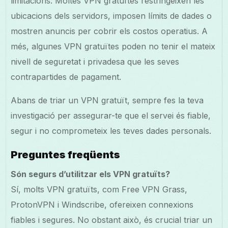
limitacions. Moltes VPN gratuïtes restringeixen les
ubicacions dels servidors, imposen límits de dades o
mostren anuncis per cobrir els costos operatius. A
més, algunes VPN gratuïtes poden no tenir el mateix
nivell de seguretat i privadesa que les seves
contrapartides de pagament.
Abans de triar un VPN gratuït, sempre fes la teva
investigació per assegurar-te que el servei és fiable,
segur i no comprometeix les teves dades personals.
Preguntes freqüents
Són segurs d’utilitzar els VPN gratuïts?
Sí, molts VPN gratuïts, com Free VPN Grass,
ProtonVPN i Windscribe, ofereixen connexions
fiables i segures. No obstant això, és crucial triar un