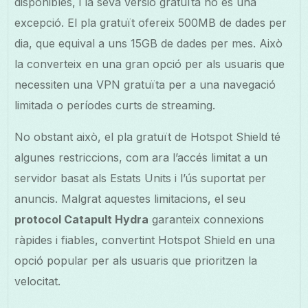
disponibles, i la seva versió gratuïta no és una
excepció. El pla gratuït ofereix 500MB de dades per
dia, que equival a uns 15GB de dades per mes. Això
la converteix en una gran opció per als usuaris que
necessiten una VPN gratuïta per a una navegació
limitada o períodes curts de streaming.
No obstant això, el pla gratuït de Hotspot Shield té
algunes restriccions, com ara l’accés limitat a un
servidor basat als Estats Units i l’ús suportat per
anuncis. Malgrat aquestes limitacions, el seu
protocol Catapult Hydra
garanteix connexions
ràpides i fiables, convertint Hotspot Shield en una
opció popular per als usuaris que prioritzen la
velocitat.