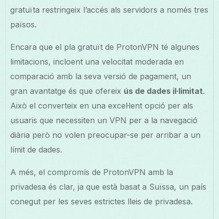
gratuïta restringeix l’accés als servidors a només tres
països.
Encara que el pla gratuït de ProtonVPN té algunes
limitacions, incloent una velocitat moderada en
comparació amb la seva versió de pagament, un
gran avantatge és que ofereix
ús de dades il·limitat
.
Això el converteix en una excel·lent opció per als
usuaris que necessiten un VPN per a la navegació
diària però no volen preocupar-se per arribar a un
límit de dades.
A més, el compromís de ProtonVPN amb la
privadesa és clar, ja que està basat a Suïssa, un país
conegut per les seves estrictes lleis de privadesa.