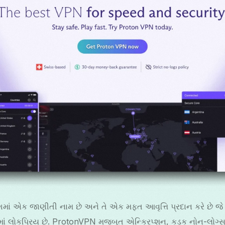
ાં એક જાણીતી નામ છે અને તે એક મફત આવૃત્તિ પ્રદાન કરે છે જ
ાં લોકપ્રિય છે. ProtonVPN મજબૂત એન્ક્રિપ્શન, કડક નોન-લોગ્સ 