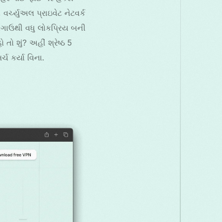
акедонски
Melayu
മലയാളം
मराठी
વર્ચ્યુઅલ પ્રાઇવેટ નેટવર્ક
 અગાઉથી વધુ લોકપ્રિય બની
omână
Русский
Српски
සිංහල
તો શું? અહીં શ્રેષ્ઠ 5
ચ કર્યા વિના.
లుగు
ไทย
Türkç