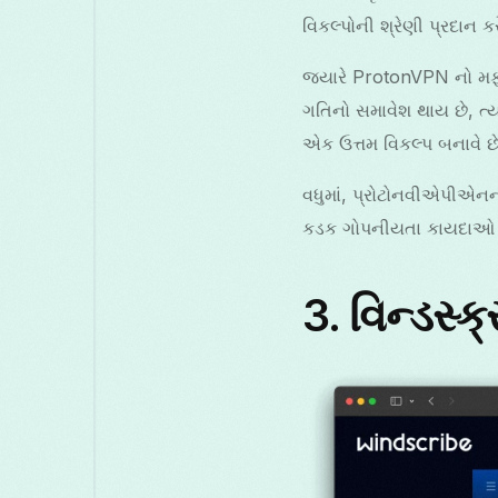
વિકલ્પોની શ્રેણી પ્રદાન કર
જ્યારે ProtonVPN નો મફત 
ગતિનો સમાવેશ થાય છે, ત્ય
એક ઉત્તમ વિકલ્પ બનાવે છે
વધુમાં, પ્રોટોનવીએપીએનનો ગ
કડક ગોપનીયતા કાયદાઓ માટ
3.
વિન્ડસ્ક