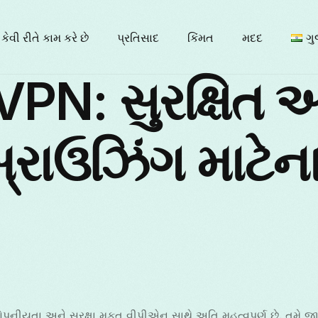
 કેવી રીતે કામ કરે છે
પ્રતિસાદ
કિંમત
મદદ
ગુ
PN: સુરક્ષિત અ
En
બ્રાઉઝિંગ માટેન
Б
F
It
નીયતા અને સુરક્ષા મફત વીપીએન સાથે અતિ મહત્વપૂર્ણ છે. તમે જાહ