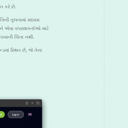
ત કરે છે.
તિની તુલનામાં મધ્યમ
ેને એવા વપરાશકર્તાઓ માટે
ંચવાની ચિંતા નથી.
ડમાં સ્થિત છે, જે તેના