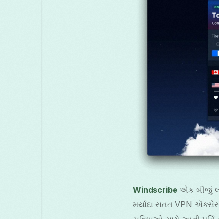
Windscribe
એક બીજું લો
મર્યાદા સતત VPN ઍક્સેસન
સુવિધાઓ સાથે આની પૂર્તિ