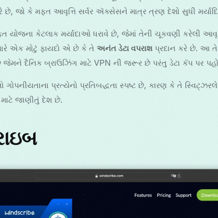
ે છે, જો કે મફત આવૃત્તિ સર્વર ઍક્સેસને માત્ર ત્રણ દેશો સુધી મર્યાદિ
યોજના કેટલાક મર્યાદાઓ ધરાવે છે, જેમાં તેની ચૂકવણી કરેલી આવૃત્
ારે એક મોટું ફાયદો એ છે કે તે
અનંત ડેટા વપરાશ
પ્રદાન કરે છે. આ ત
 જેમને દૈનિક બ્રાઉઝિંગ માટે VPN ની જરૂર છે પરંતુ ડેટા કૅપ પર પહો
ોપનીયતાના પ્રત્યેનો પ્રતિબદ્ધતા સ્પષ્ટ છે, કારણ કે તે સ્વિટ્ઝરલેન્
ે જાણીતું દેશ છે.
્રાઇબ