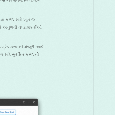
તેવા VPN માટે ખૂબ જ
અને અનુભવી વપરાશકર્તાઓ
પગ્રેડ કરવાની મંજૂરી આપે
ોગ માટે સુરક્ષિત VPNની