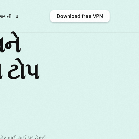
Download free VPN
જરાતી
ને
glish
Afrikaans
Shqip
አማርኛ
ા ટોપ
ългарски
ဗမာစာ
Català
中文 (中
rançais
Galego
ქართული
Deutsch
aliano
日本語
ಕನ್ನಡ
Қазақ тілі
ેર વાઈ-ફાઈ પર હેકર્સ