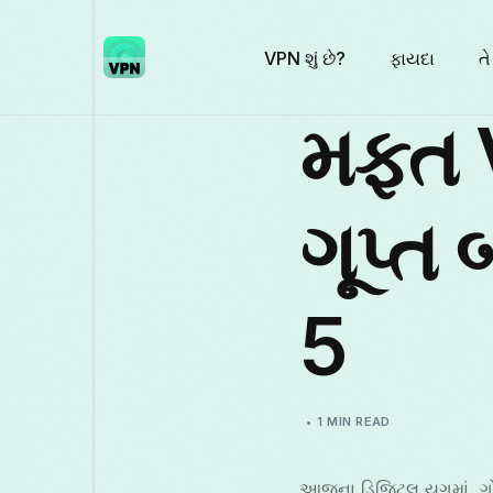
VPN શું છે?
ફાયદા
તે
મફત V
ગૂપ્ત 
5
1 MIN READ
આજના ડિજિટલ યુગમાં, ગોપ