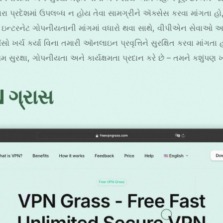
М
ારા પ્રદેશમાં ઉપલબ્ધ ન હોય તેવા સામગ્રીને ઍક્સેસ કરવા માંગતા હો, 
ે. ઇન્ટરનેટ ગોપનીયતાની માંગમાં વધારો થવા સાથે, વીપીએન સેવાઓ
R
સો ખર્ચ કર્યા વિના તમારી ઑનલાઇન પ્રવૃત્તિને સુરક્ષિત કરવા માંગતા હો 
 સુરક્ષા, ગોપનીયતા અને કાર્યક્ષમતા પ્રદાન કરે છે – તમને કશુંપણ ખર્
తె
N ગ્રાસ