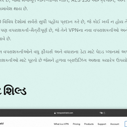
માવેશ થાય છે.
િધ દેશોમાં સર્વરો સુધી પહોંચ પ્રદાન કરે છે, જે કોઈ ખર્ચ ન હોય 
ણ વપરાશકર્તા-મૈત્રીપૂર્ણ છે, જે તેને VPNના નવા વપરાશકર્તાઓ 
વે છે.
પરાશકર્તાઓને વધુ ફીચર્સ અને વધારાના ડેટા માટે પેઇડ પ્લાનમાં અ
પરાશકર્તાઓ માટે પૂરતો છે જેમને હળવા બ્રાઉઝિંગ અથવા ક્યારેક ઉપય
 શિલ્ડ