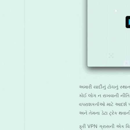
અમારી યાદીનું ટોચનું સ્થા
કોઈ લોગ ન રાખવાની નીતિ, 
વપરાશકર્તાઓ માટે આદર્શ
અને તેમના ડેટા ટ્રેક થવાન
ફ્રી VPN ગ્રાસની એક વિશ