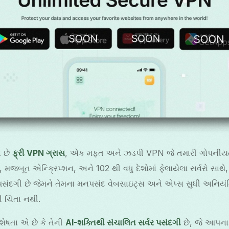
ન છે
ફ્રી VPN ગ્રાસ
, એક મફત અને ઝડપી VPN જે તમારી ગોપનીયતા
મજબૂત એન્ક્રિપ્શન, અને 102 થી વધુ દેશોમાં ફેલાયેલા સર્વરો સાથ
 પસંદગી છે જેમને તેમના મનપસંદ વેબસાઇટ્સ અને એપ્સ સુધી અનિય
ી ચિંતા નથી.
ેષતા એ છે કે તેની
AI-શક્તિથી સંચાલિત સર્વર પસંદગી
છે, જે આપના