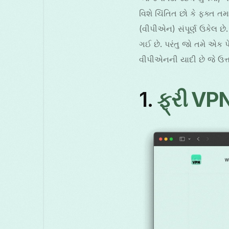
વિશે ચિંતિત છો કે ફક્ત તમ
(વીપીએન) સંપૂર્ણ ઉકેલ છ
ગઈ છે. પરંતુ જો તમે એક પેં
વીપીએનની યાદી છે જે ઉત્તમ
1.
ફ્રી VP