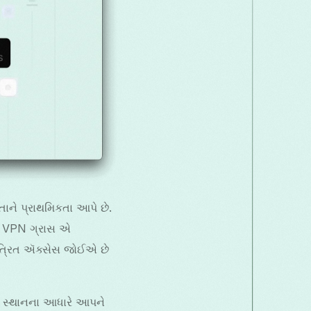
ને પ્રાથમિકતા આપે છે.
ે, VPN ગ્રાસ એ
ંત્રિત ઍક્સેસ જોઈએ છે
 સ્થાનના આધારે આપને