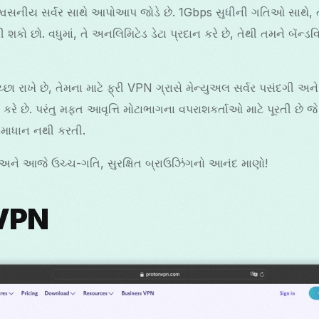
વસનીય સર્વર સાથે આપોઆપ જોડે છે. 1Gbps સુધીની ગતિઓ સાથે, તમે વ
કો છો. વધુમાં, તે અનલિમિટેડ ડેટા પ્રદાન કરે છે, તેથી તમને બૅન્ડ
છા રાખે છે, તેમના માટે ફ્રી VPN ગ્રાસે મેન્યુઅલ સર્વર પસંદગી અ
રે છે. પરંતુ મફત આવૃત્તિ મોટાભાગના વપરાશકર્તાઓ માટે પૂરતી છે 
સમાધાન નથી કરતી.
અને આજે ઉચ્ચ-ગતિ, સુરક્ષિત બ્રાઉઝિંગનો આનંદ માણો!
નVPN