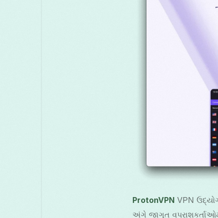
ProtonVPN
VPN ઉદ્યોગમ
અંગે જાગૃત વપરાશકર્તાઓમ