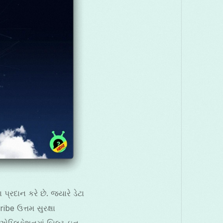
દાન કરે છે. જ્યારે ડેટા
be ઉત્તમ સુરક્ષા
 એપ્લિકેશનમાં બિલ્ટ-ઇન