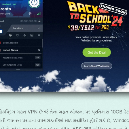
કપ્રિય મફત VPN છે જે તેના મફત યોજના પર પ્રતિમાસ 10GB ડેટા પ્ર
ી જરૂરત ધરાવતા વપરાશકર્તાઓ માટે મર્યાદિત હોઈ શકે છે, Windscri
 કરે છે, જેમાં મજબૂત નોન-લોગ્સ નીતિ, AES-256 એન્ક્રિપ્શન, અને