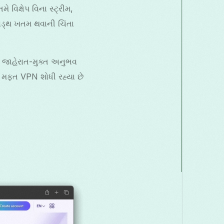
િક્ષેપ વિના સ્ટ્રીમ,
વિડ્થ ખતમ થવાની ચિંતા
ને જાહેરાત-મુક્ત અનુભવ
જે મફત VPN શોધી રહ્યા છે