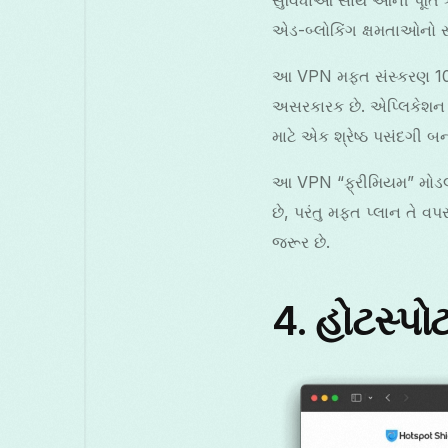
એડ-બ્લોકિંગ ક્ષમતાઓનો સ
આ VPN મફત સંસ્કરણ 10 વિવ
અસરકારક છે. એપ્લિકેશન પ
માટે એક શ્રેષ્ઠ પસંદગી બના
આ VPN “ફ્રીમિયમ” મોડલ વ
છે, પરંતુ મફત પ્લાન તે વ
જરૂર છે.
4.
હોટસ્પોટ