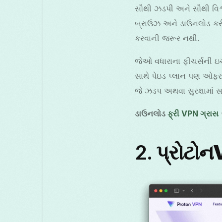
સૌથી ઝડપી અને સૌથી વિશ્
બ્રાઉઝ અને ડાઉનલોડ કરી શ
કરવાની જરૂર નથી.
જેઓ વધારાના ફીચર્સની ઇચ્
સાથે પેઇડ પ્લાન પણ ઓફર ક
જે ઝડપ અથવા સુરક્ષામાં 
ડાઉનલોડ
ફ્રી VPN ગ્રાસ
2.
પ્રોટો