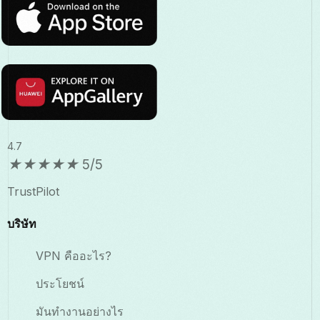
4.7
★
★
★
★
★
5/5
TrustPilot
บริษัท
VPN คืออะไร?
ประโยชน์
มันทำงานอย่างไร